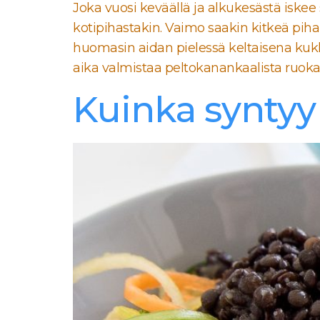
Joka vuosi keväällä ja alkukesästä iskee 
kotipihastakin. Vaimo saakin kitkeä pi
huomasin aidan pielessä keltaisena kukki
aika valmistaa peltokanankaalista ruokaa
Kuinka syntyy 