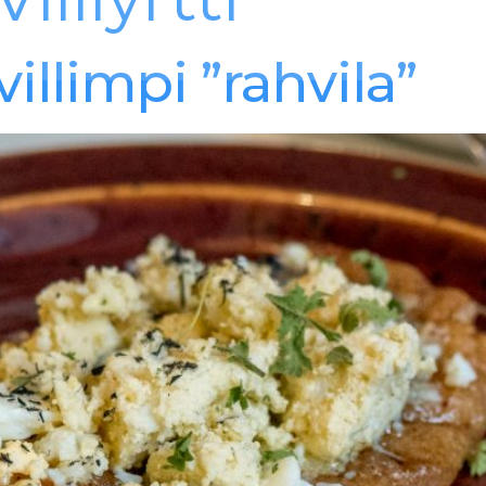
ETUSIVU
PALVELUT
YHTEYSTIEDOT
villimpi ”rahvila”