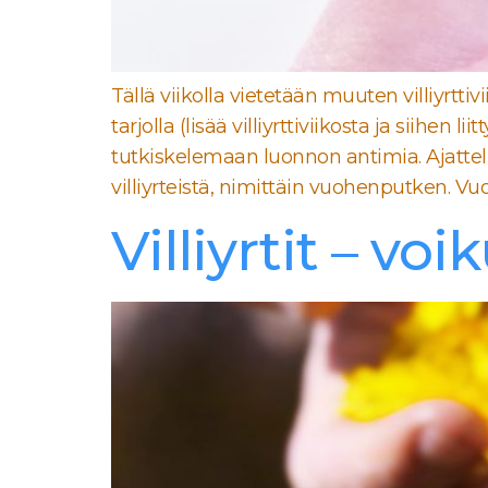
Tällä viikolla vietetään muuten villiyrttivi
tarjolla (lisää villiyrttiviikosta ja siihe
tutkiskelemaan luonnon antimia. Ajatteli
villiyrteistä, nimittäin vuohenputken. Vuo
Villiyrtit – vo