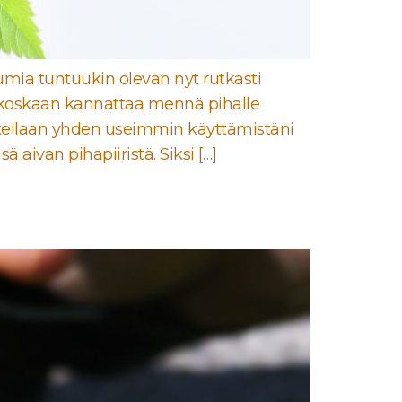
pahtumia tuntuukin olevan nyt rutkasti
t jos koskaan kannattaa mennä pihalle
alokeilaan yhden useimmin käyttämistäni
 aivan pihapiiristä. Siksi […]