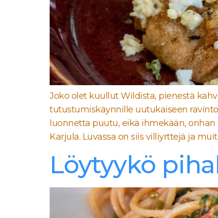
Joko olet kuullut Wildista, pienestä kah
tutustumiskäynnille uutukaiseen ravinto
luonnetta puutu, eikä ihmekään, onhan 
Karjula. Luvassa on siis villiyrttejä ja 
Löytyykö pihalt