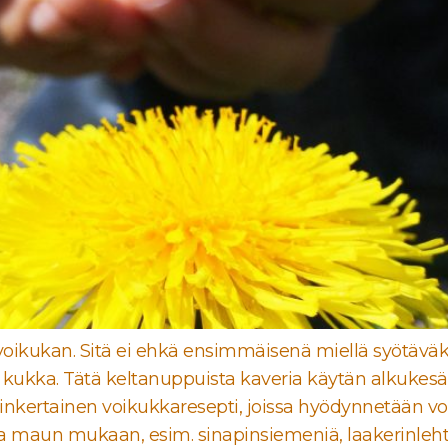
 voikukan. Sitä ei ehkä ensimmäisenä miellä syötäväk
 ja kukka. Tätä keltanuppuista kaveria käytän alkukes
kertainen voikukkaresepti, joissa hyödynnetään vo
 maun mukaan, esim. sinapinsiemeniä, laakerinlehtiä,