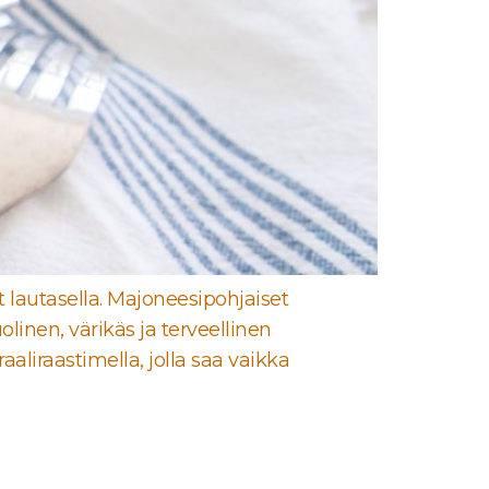
 lautasella. Majoneesipohjaiset
linen, värikäs ja terveellinen
aaliraastimella, jolla saa vaikka