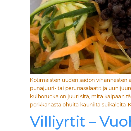
Kotimaisten uuden sadon vihannesten aik
punajuuri- tai perunasalaatit ja uunijuur
kulhoruoka on juuri sitä, mitä kaipaan täl
porkkanasta ohuita kauniita suikaleita. 
Villiyrtit – V