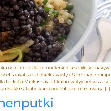
a on pian käsillä ja muutenkin kesäfiilikset näkyvät
ekset saavat taas hetkeksi väistyä. Sen sijaan monipuo
lä hetkellä. Värikäs salaattikulho syntyy hetkessä spir
Kun kaikki salaatin komponentit ovat maistuvia ja […]
uohenputki