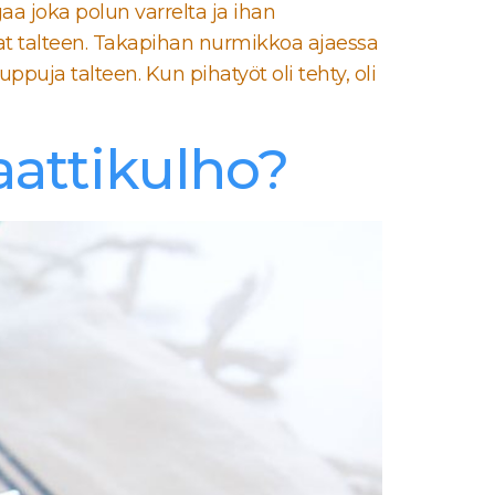
gaa joka polun varrelta ja ihan
at talteen. Takapihan nurmikkoa ajaessa
puja talteen. Kun pihatyöt oli tehty, oli
aattikulho?