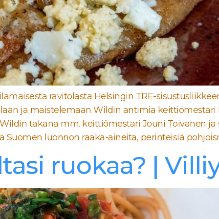
vilamaisesta ravitolasta Helsingin TRE-sisustusliikke
laan ja maistelemaan Wildin antimia keittiömestari 
Wildin takana mm. keittiömestari Jouni Toivanen ja 
muita Suomen luonnon raaka-aineita, perinteisiä pohjoi
asi ruokaa? | Villi