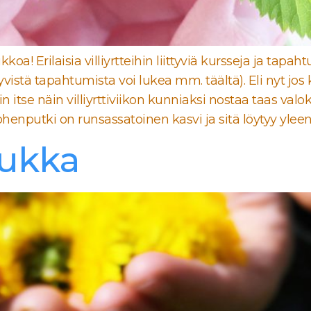
ikkoa! Erilaisia villiyrtteihin liittyviä kursseja ja ta
n liittyvistä tapahtumista voi lukea mm. täältä). Eli ny
n itse näin villiyrttiviikon kunniaksi nostaa taas v
henputki on runsassatoinen kasvi ja sitä löytyy yleensä
ikukka