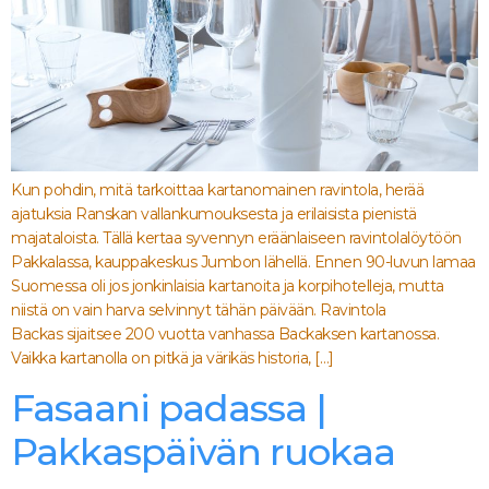
Kun pohdin, mitä tarkoittaa kartanomainen ravintola, herää
ajatuksia Ranskan vallankumouksesta ja erilaisista pienistä
majataloista. Tällä kertaa syvennyn eräänlaiseen ravintolalöytöön
Pakkalassa, kauppakeskus Jumbon lähellä. Ennen 90-luvun lamaa
Suomessa oli jos jonkinlaisia kartanoita ja korpihotelleja, mutta
niistä on vain harva selvinnyt tähän päivään. Ravintola
Backas sijaitsee 200 vuotta vanhassa Backaksen kartanossa.
Vaikka kartanolla on pitkä ja värikäs historia, […]
Fasaani padassa |
Pakkaspäivän ruokaa