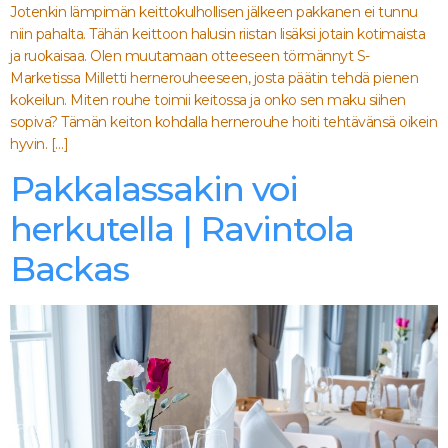
Jotenkin lämpimän keittokulhollisen jälkeen pakkanen ei tunnu
niin pahalta. Tähän keittoon halusin riistan lisäksi jotain kotimaista
ja ruokaisaa. Olen muutamaan otteeseen törmännyt S-
Marketissa Milletti hernerouheeseen, josta päätin tehdä pienen
kokeilun. Miten rouhe toimii keitossa ja onko sen maku siihen
sopiva? Tämän keiton kohdalla hernerouhe hoiti tehtävänsä oikein
hyvin. […]
Pakkalassakin voi
herkutella | Ravintola
Backas