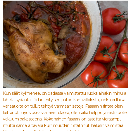
Kun säät kylmenee, on padassa valmistettu ruoka ainakin minulla
lähellä sydäntä. Pidän erityisen paljon kanaviillokista, jonka erillaisia
variaatioita on tullut tehtyä varmaan satoja. Fasaanin rintaa olen
laittanut myös useassa ravintolassa, ollen aika helppo ja siisti tuote
vakuumipakasteena. Kokonainen fasaani on astetta vieraampi,
mutta samalla tavalla kuin muutkin riistalinnut, halusin valmistaa