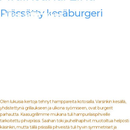
Alexander Trivedi -
Prässätty kesäburgeri
Aitoa Arkiruokaa
Olen lukuisia kertoja tehnyt hamppareita kotosalla. Varsinkin kesällä,
yhdistettynä grillaukseen ja ulkona syömiseen, ovat burgerit
parhautta. Kaasugrillimme mukana tuli hampurilaispihveille
tarkoitettu pihviprässi. Saahan toki jauhelihapihvit muotoiltua helposti
käsinkin, mutta tällä prässillä pihveistä tuli hyvin symmetriset ja