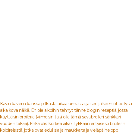
Kävin kaverin kanssa pitkästä aikaa uimassa, ja sen jälkeen oli tietysti
aika kova nälkä. En ole aikoihin tehnyt tänne blogiin reseptiä, jossa
käyttäisin broileria (viimeisin taisi olla tämä savubroileri-sänkkäri
vuoden takaa). Ehkä olisi korkea aika? Tykkään erityisesti broilerin
koipireisistä, jotka ovat edullisia ja maukkaita ja vieläpä helppo