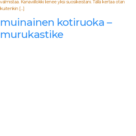
valmistaa. Kanaviillokki lienee yksi suosikeistani. Tällä kertaa otan
kuitenkin […]
muinainen kotiruoka –
murukastike