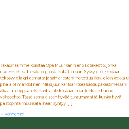
Takapihaamme koristaa Opa Muurikan hieno kotakeittiö, jonka
uudenkarheutta haluan päästä kuluttamaan. Syksy ei ole mikään
tekosyy olla grillaamatta ja sain arjestani irroitettua illan, jolloin kokkailu
pihalla oli mahdollinen. Miksi juuri karitsa? Itseasiassa, pakastimessani
alkaa tila loppua, eikä karitsa ole koskaan muutenkaan huono
vaihtoehto. Tässä samalla saan hyvää tuntumaa siitä, kuinka hyvä
paistopinta muurikalla lihaan syntyy. […]
←
vanhempi