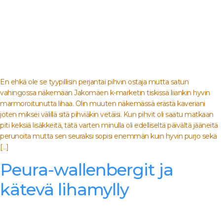
En ehkä ole se tyypillisin perjantai pihvin ostaja mutta satun
vahingossa näkemään Jakomäen k-marketin tiskissä liiankin hyvin
marmoroitunutta lihaa. Olin muuten näkemässä erästä kaveriani
joten miksei välillä sitä pihviäkin vetäisi. Kun pihvit oli saatu matkaan
piti keksiä lisäkkeitä, tätä varten minulla oli edelliseltä päivältä jääneitä
perunoita mutta sen seuraksi sopisi enemmän kuin hyvin purjo sekä
[…]
Peura-wallenbergit ja
kätevä lihamylly