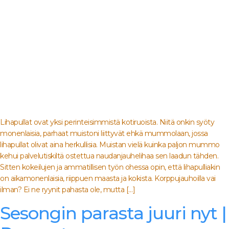
Lihapullat ovat yksi perinteisimmistä kotiruoista. Niitä onkin syöty
monenlaisia, parhaat muistoni liittyvät ehkä mummolaan, jossa
lihapullat olivat aina herkullisia. Muistan vielä kuinka paljon mummo
kehui palvelutiskiltä ostettua naudanjauhelihaa sen laadun tähden.
Sitten kokeilujen ja ammatillisen työn ohessa opin, että lihapulliakin
on aikamonenlaisia, riippuen maasta ja kokista. Korppujauhoilla vai
ilman? Ei ne ryynit pahasta ole, mutta […]
Sesongin parasta juuri nyt |