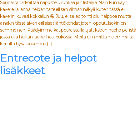
Saunailta tarkoittaa napostelu ruokaa ja fiilistelyä. Näin kun käyn
kavereilla, anna heidän taiteellisen silmän näkyä kuten tässä eli
kaverini kuvasi kokkailun 😀 Juu, ei se editointi ollu helppoa mutta
ainakin tässä aivan erillaiset lähtökohdat joten lopputulsokin on
semmoinen. Päädyimme kauppareissulla ajatukseen nacho pellistä
jossa olisi hiukan jauhelihaa joukossa. Meillä oli nimittäin aiemmalta
kerralta hyvä kokemus […]
Entrecote ja helpot
lisäkkeet