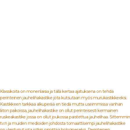
Klassikoita on monenlaisia ja tällä kertaa ajatuksena on tehdä
perinteinen jauhelihakastike jota kutsutaan myös murukastikkeeksi.
Kastikkeen tarkkaa alkuperää en tiedä mutta useimmissa vanhan
liiton paikoissa, jauhelihakastike on ollut perinteisesti kermainen
ruskeakastike jossa on ollut joukossa paistettua jauhelihaa. Sittemmin
tv:n ja muiden medioiden johdosta tomaattisempi jauhelihakastike
on yleistynyt jota jotkin nimittää bologneseksi. Perinteinen