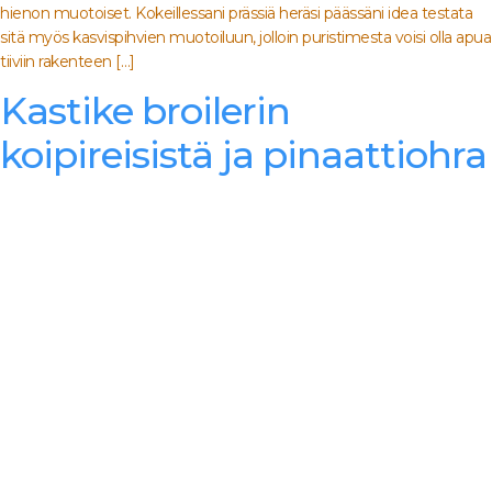
hienon muotoiset. Kokeillessani prässiä heräsi päässäni idea testata
sitä myös kasvispihvien muotoiluun, jolloin puristimesta voisi olla apua
tiiviin rakenteen […]
Kastike broilerin
koipireisistä ja pinaattiohra