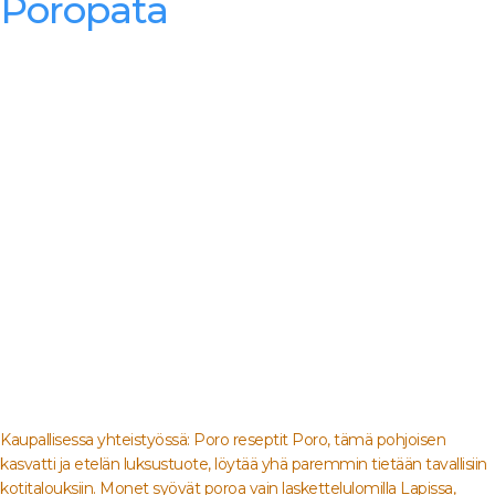
Poropata
Kaupallisessa yhteistyössä: Poro reseptit Poro, tämä pohjoisen
kasvatti ja etelän luksustuote, löytää yhä paremmin tietään tavallisiin
kotitalouksiin. Monet syövät poroa vain laskettelulomilla Lapissa,