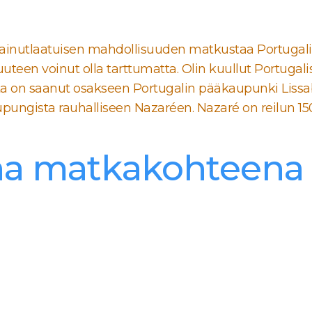
 ainutlaatuisen mahdollisuuden matkustaa Portugali
suuteen voinut olla tarttumatta. Olin kuullut Portugalis
n saanut osakseen Portugalin pääkaupunki Lissabo
ungista rauhalliseen Nazaréen. Nazaré on reilun 1
 matkakohteena | 