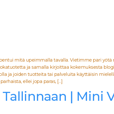
entui mitä upeimmalla tavalla. Vietimme pari yötä n
 ruokatuotetta ja samalla kirjoittaa kokemuksesta blo
 ilolla ja joiden tuotteita tai palveluita käyttäisin mi
parhaista, ellei jopa paras, […]
a Tallinnaan | Mini 