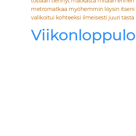
tosiaan tiennyt matkasta mitään ennen l
metromatkaa myöhemmin löysin itseni ke
valikoitui kohteeksi ilmeisesti juuri tä
Viikonloppulo