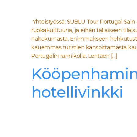
Yhteistyössä: SUBLU Tour Portugal Sain
ruokakulttuuria, ja eihän tällaiseen tilai
näkökumasta. Enimmäkseen hehkutusta o
kauemmas turistien kansoittamasta kaup
Portugalin rannikolla. Lentäen […]
Kööpenhamina
hotellivinkki