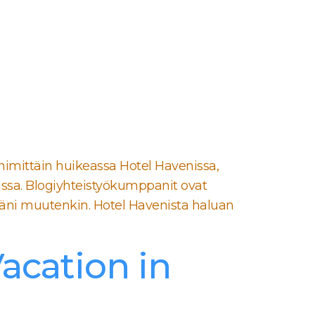
imittäin huikeassa Hotel Havenissa,
gissa. Blogiyhteistyökumppanit ovat
elelläni muutenkin. Hotel Havenista haluan
Vacation in