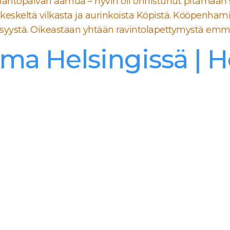
ähtöpäivän aamua – hyvin oli onnistunut pitämään sal
skeltä vilkasta ja aurinkoista Köpistä. Kööpenhami
stä syystä. Oikeastaan yhtään ravintolapettymystä emm
ma Helsingissä | H