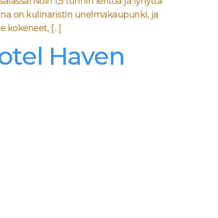
assa! Noin 1,5 tunnin lentoa ja lyhyttä
na on kulinaristin unelmakaupunki, ja
e kokeneet, […]
otel Haven