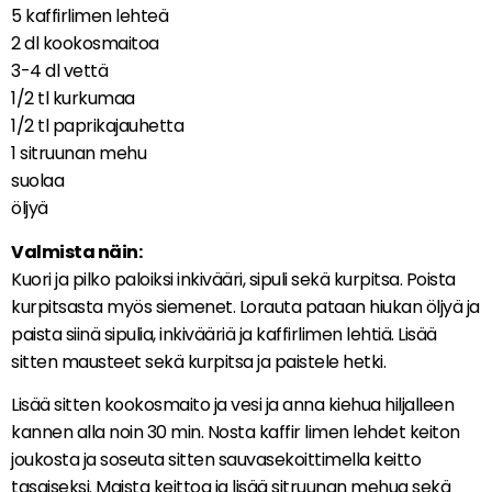
5 kaffirlimen lehteä
2 dl kookosmaitoa
3-4 dl vettä
1/2 tl kurkumaa
1/2 tl paprikajauhetta
1 sitruunan mehu
suolaa
öljyä
Valmista näin:
Kuori ja pilko paloiksi inkivääri, sipuli sekä kurpitsa. Poista
kurpitsasta myös siemenet. Lorauta pataan hiukan öljyä ja
paista siinä sipulia, inkivääriä ja kaffirlimen lehtiä. Lisää
sitten mausteet sekä kurpitsa ja paistele hetki.
Lisää sitten kookosmaito ja vesi ja anna kiehua hiljalleen
kannen alla noin 30 min. Nosta kaffir limen lehdet keiton
joukosta ja soseuta sitten sauvasekoittimella keitto
tasaiseksi. Maista keittoa ja lisää sitruunan mehua sekä