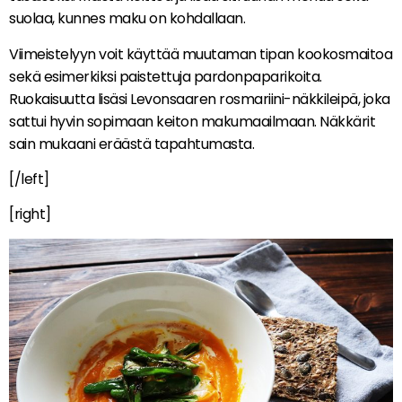
suolaa, kunnes maku on kohdallaan.
Viimeistelyyn voit käyttää muutaman tipan kookosmaitoa
sekä esimerkiksi paistettuja pardonpaparikoita.
Ruokaisuutta lisäsi Levonsaaren rosmariini-näkkileipä, joka
sattui hyvin sopimaan keiton makumaailmaan. Näkkärit
sain mukaani eräästä tapahtumasta.
[/left]
[right]