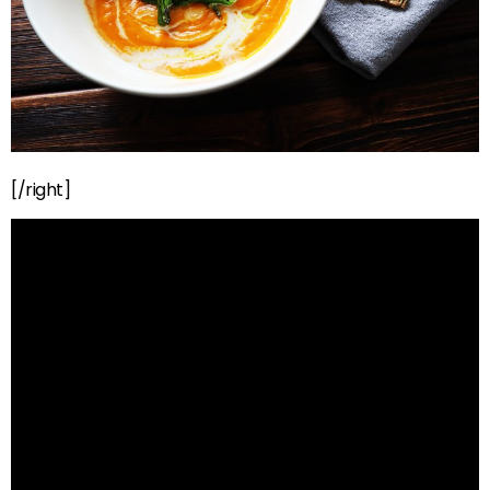
[/right]