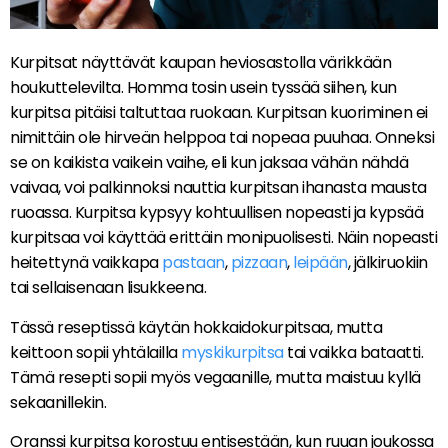
Kurpitsat näyttävät kaupan heviosastolla värikkään
houkuttelevilta. Homma tosin usein tyssää siihen, kun
kurpitsa pitäisi taltuttaa ruokaan. Kurpitsan kuoriminen ei
nimittäin ole hirveän helppoa tai nopeaa puuhaa. Onneksi
se on kaikista vaikein vaihe, eli kun jaksaa vähän nähdä
vaivaa, voi palkinnoksi nauttia kurpitsan ihanasta mausta
ruoassa. Kurpitsa kypsyy kohtuullisen nopeasti ja kypsää
kurpitsaa voi käyttää erittäin monipuolisesti. Näin nopeasti
heitettynä vaikkapa
pastaan
,
pizzaan
,
leipään
, jälkiruokiin
tai sellaisenaan lisukkeena.
Tässä reseptissä käytän hokkaidokurpitsaa, mutta
keittoon sopii yhtälailla
myskikurpitsa
tai vaikka bataatti.
Tämä resepti sopii myös vegaanille, mutta maistuu kyllä
sekaanillekin.
Oranssi kurpitsa korostuu entisestään, kun ruuan joukossa