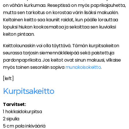
on vähän kurkumaa. Reseptissä on myös paprikajauhetta,
mutta sen tarkoitus on korostaa värin lisäksi makuakin.
Keltainen keitto saa kauniit raidat, kun päälle lorauttaa
lopuksi hiukan kookosmaitoa ja sekoittaa sen kuvioiksi
keiton pintaan.
Keittolounaskin voi olla täyttävä. Tämän kurpitsakeiton
seurassa tarjosin siemennäkkileipää sekä paistettuja
pardonpaprikoita. Jos keitot ovat sinun makuusi, vilkaise
myös toinen sesonkiin sopiva
munakoisokeitto
.
[left]
Kurpitsakeitto
Tarvitset:
1 hokkaidokurpitsa
2 sipulia
5 cm pala inkivääriä