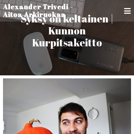
Alexander Trivedi -
Aitoa Arkiruokaa
Syksy on keltainen |
Kunnon
Kurpitsakeitto