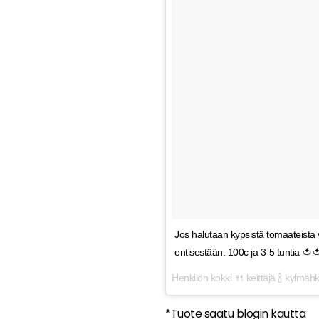
Jos halutaan kypsistä tomaateist
entisestään. 100c ja 3-5 tuntia 🍅
Henkilön kokki 🍴 keittäjä 🍾 kylmä
*Tuote saatu blogin kautta