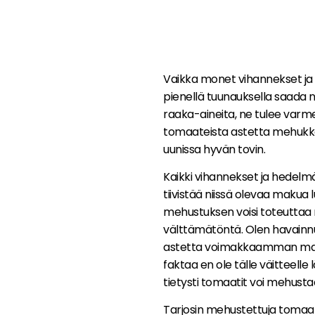
Vaikka monet vihannekset ja 
pienellä tuunauksella saada n
raaka-aineita, ne tulee varm
tomaateista astetta mehukk
uunissa hyvän tovin.
Kaikki vihannekset ja hedelmä
tiivistää niissä olevaa mak
mehustuksen voisi toteuttaa 
välttämätöntä. Olen havainn
astetta voimakkaamman makuin
faktaa en ole tälle väitteell
tietysti tomaatit voi mehusta
Tarjosin mehustettuja tomaat