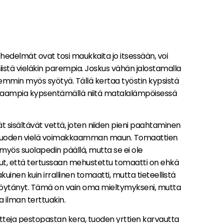
hedelmät ovat tosi maukkaita jo itsessään, voi
iistä vieläkin parempia. Joskus vähän jalostamalla
emmin myös syötyä. Tällä kertaa työstin kypsistä
aampia kypsentämällä niitä matalalämpöisessä
t sisältävät vettä, joten niiden pieni paahtaminen
ua luoden vielä voimakkaamman maun. Tomaattien
myös suolapedin päällä, mutta se ei ole
ut, että tertussaan mehustettu tomaatti on ehkä
en kuin irrallinen tomaatti, mutta tieteellistä
e löytänyt. Tämä on vain oma mieltymykseni, mutta
a ilman terttuakin.
teja pestopastan kera, tuoden yrttien karvautta