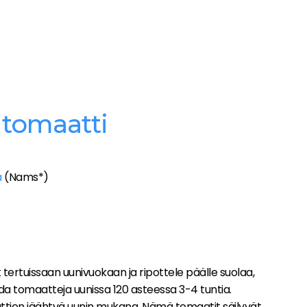
tomaatti
a
(Nams*)
tertuissaan uunivuokaan ja ripottele päälle suolaa,
hda tomaatteja uunissa 120 asteessa 3-4 tuntia.
tien jäähtyä uunin mukana. Nämä tomaatit säilyvät