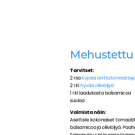
Mehustettu 
Tarvitset:
2 rsa
kypsiä terttutomaattej
2 rkl
hyvää oliiviöljyä
1 rkl laadukasta balsamicoa
suolaa
Valmista näin:
Asettele kokonaiset tomaatit 
balsamicoa ja oliiviöljyä. Paa
Sammuta uuni ja anna tomaat