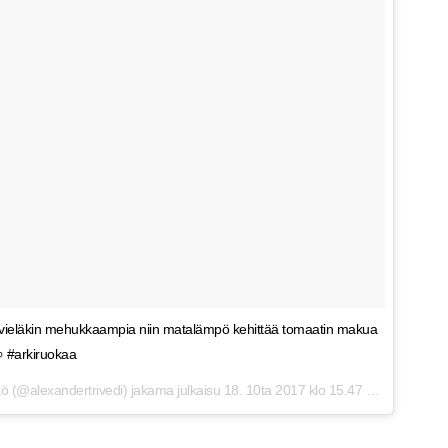
a vieläkin mehukkaampia niin matalämpö kehittää tomaatin makua
🍅 #arkiruokaa
hkö (@alexandertrivedi) jakama julkaisu
18. 10ta 2017 klo 15.47 PDT