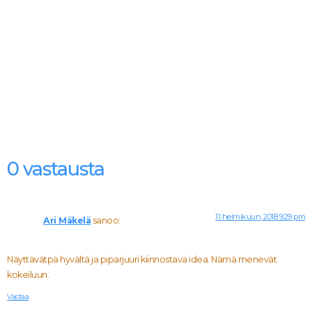
0 vastausta
11 helmikuun, 2018 9:29 pm
Ari Mäkelä
sanoo:
Näyttävätpä hyvältä ja piparjuuri kiinnostava idea. Nämä menevät
kokeiluun.
Vastaa