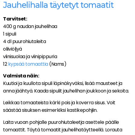
Jauhelihalla täytetyt tomaatit
Tarvitset:
400 g naudan jauhelihaa
1 sipuli
4 dl puurohiutaleita
oliiviöljyä
viinisuolaa ja viinipippuria
12
kypsää tomaattia
(Nams)
Valmista näin:
Kuutioi ja kuullota sipuli läpinäkyväksi, lisää mausteet ja
anna jäähtyä. Kaada sipulit jauhelihan joukkoon ja sekoita.
Leikkaa tomaateista kärki pois ja koverra sisus. Voit
säästää sisuksen esimerkiksi kastikepohjiin.
Laita vuoan pohjalle puurohiutaleetja asettele päälle
tomaattit. Täytä tomaatit jauhelihatäytteellä. Lorauta