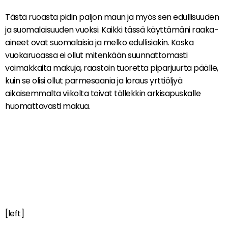
Tästä ruoasta pidin paljon maun ja myös sen edullisuuden
ja suomalaisuuden vuoksi. Kaikki tässä käyttämäni raaka-
aineet ovat suomalaisia ja melko edullisiakin. Koska
vuokaruoassa ei ollut mitenkään suunnattomasti
voimakkaita makuja, raastoin tuoretta piparjuurta päälle,
kuin se olisi ollut parmesaania ja loraus yrttiöljyä
aikaisemmalta viikolta toivat tällekkin arkisapuskalle
huomattavasti makua.
[left]