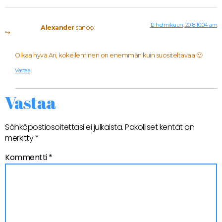
12 helmikuun, 2018 10:04 am
Alexander
sanoo:
Olkaa hyvä Ari, kokeileminen on enemmän kuin suositeltavaa 🙂
Vastaa
Vastaa
Sähköpostiosoitettasi ei julkaista.
Pakolliset kentät on
merkitty
*
Kommentti
*