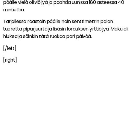
päälle vielä oliiviöljyä ja paahda uunissa 180 asteessa 40
minuuttia.
Tarjoilessa raastoin päälle noin senttimetrin palan
tuoretta piparjuurta ja lisäsin lorauksen yrttiöljyä. Maku oli
hiukea ja söinkin tätä ruokaa pari päivää.
[/left]
[right]