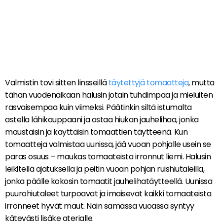
Valmistin tovi sitten linsseillä
täytettyjä tomaatteja
, mutta
tähän vuodenaikaan halusin jotain tuhdimpaa ja mieluiten
rasvaisempaa kuin viimeksi. Päätinkin siltä istumalta
astella lähikauppaani ja ostaa hiukan jauhelihaa, jonka
maustaisin ja käyttäisin tomaattien täytteenä. Kun
tomaatteja valmistaa uunissa, jää vuoan pohjalle usein se
paras osuus – maukas tomaateista irronnut liemi. Halusin
leikitellä ajatuksella ja peitin vuoan pohjan ruishiutaleilla,
jonka päälle kokosin tomaatit jauhelihatäytteellä. Uunissa
puurohiutaleet turpoavat ja imaisevat kaikki tomaateista
irronneet hyvät maut. Näin samassa vuoassa syntyy
kätevästi lisäke aterialle.