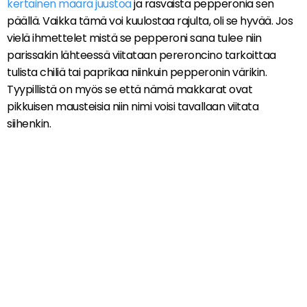
kertainen määrä juustoa
ja rasvaista pepperonia sen
päällä. Vaikka tämä voi kuulostaa rajulta, oli se hyvää. Jos
vielä ihmettelet mistä se pepperoni sana tulee niin
parissakin lähteessä viitataan pereroncino tarkoittaa
tulista chiliä tai paprikaa niinkuin pepperonin värikin.
Tyypillistä on myös se että nämä makkarat ovat
pikkuisen mausteisia niin nimi voisi tavallaan viitata
siihenkin.