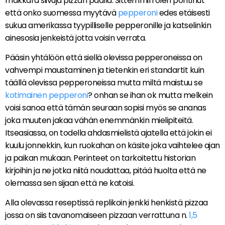
makkara siivuja pizzan päällä. Sittemmin olen pohtinut
että onko suomessa myytävä
pepperoni
edes etäisesti
sukua amerikassa tyypilliselle pepperonille ja katselinkin
ainesosia jenkeistä jotta voisin verrata.
Pääsin yhtälöön että siellä olevissa pepperoneissa on
vahvempi maustaminen ja tietenkin eri standartit kuin
täällä olevissa pepperoneissa mutta miltä maistuu se
kotimainen pepperoni
? onhan se ihan ok mutta melkein
voisi sanoa että tämän seuraan sopisi myös se ananas
joka muuten jakaa vähän enemmänkin mielipiteitä.
Itseasiassa, on todella ahdasmielistä ajatella että jokin ei
kuulu jonnekkin, kun ruokahan on käsite joka vaihtelee ajan
ja paikan mukaan. Perinteet on tarkoitettu historian
kirjoihin ja ne jotka niitä noudattaa, pitää huolta että ne
olemassa sen sijaan että ne katoisi.
Alla olevassa reseptissä replikoin jenkki henkistä pizzaa
jossa on siis tavanomaiseen pizzaan verrattuna n.
1,5