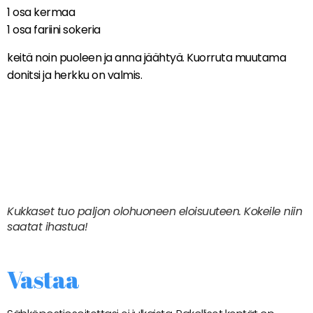
1 osa kermaa
1 osa fariini sokeria
keitä noin puoleen ja anna jäähtyä. Kuorruta muutama
donitsi ja herkku on valmis.
Kukkaset tuo paljon olohuoneen eloisuuteen. Kokeile niin
saatat ihastua!
Vastaa