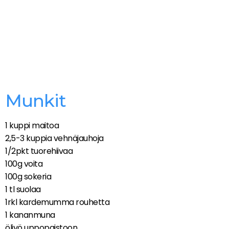
Munkit
1 kuppi maitoa
2,5-3 kuppia vehnäjauhoja
1/2pkt tuorehiivaa
100g voita
100g sokeria
1 tl suolaa
1rkl kardemumma rouhetta
1 kananmuna
öljyö uppopaistoon