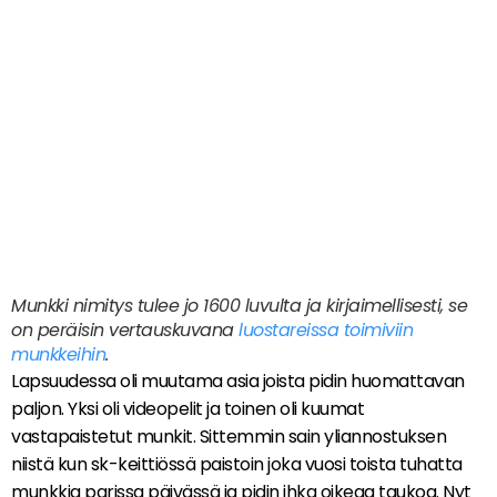
Munkki nimitys tulee jo 1600 luvulta ja kirjaimellisesti, se
on peräisin vertauskuvana
luostareissa toimiviin
munkkeihin
.
Lapsuudessa oli muutama asia joista pidin huomattavan
paljon. Yksi oli videopelit ja toinen oli kuumat
vastapaistetut munkit. Sittemmin sain yliannostuksen
niistä kun sk-keittiössä paistoin joka vuosi toista tuhatta
munkkia parissa päivässä ja pidin ihka oikeaa taukoa. Nyt