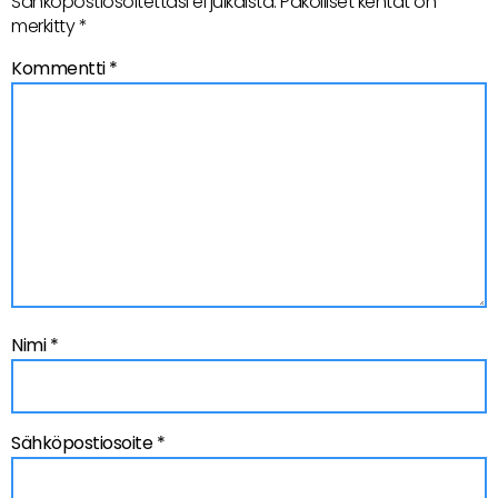
Sähköpostiosoitettasi ei julkaista.
Pakolliset kentät on
merkitty
*
Kommentti
*
Nimi
*
Sähköpostiosoite
*