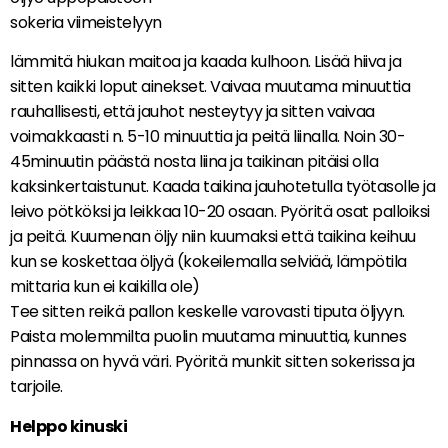
sokeria viimeistelyyn
lämmitä hiukan maitoa ja kaada kulhoon. Lisää hiiva ja
sitten kaikki loput ainekset. Vaivaa muutama minuuttia
rauhallisesti, että jauhot nesteytyy ja sitten vaivaa
voimakkaasti n. 5-10 minuuttia ja peitä liinalla. Noin 30-
45minuutin päästä nosta liina ja taikinan pitäisi olla
kaksinkertaistunut. Kaada taikina jauhotetulla työtasolle ja
leivo pötköksi ja leikkaa 10-20 osaan. Pyöritä osat palloiksi
ja peitä. Kuumenan öljy niin kuumaksi että taikina keihuu
kun se koskettaa öljyä (kokeilemalla selviää, lämpötila
mittaria kun ei kaikilla ole)
Tee sitten reikä pallon keskelle varovasti tiputa öljyyn.
Paista molemmilta puolin muutama minuuttia, kunnes
pinnassa on hyvä väri. Pyöritä munkit sitten sokerissa ja
tarjoile.
Helppo kinuski