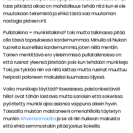
taas pitkästä aikaa on mahdollisuus tehdä nitä kun ei ole
muutakaan tekemistä ja ehkä tästä saa muutaman
nostagia pisteen irti.
Pullataikina = munkkitaikina? toki mutta taikinassa pitää
olla tässä tapauksessa kardemummaa. Minulla oli hiukan
tuoreita kuorellisia kardemummia, joten niillä mentiin.
Toinen merkittävä ero yleisimmissä pullataikinoissa on
että rusinat yleensä jätetään pois kun tehdään munkkeja.
Toki, jos tykkää niin voi niitä laittaa mutta rusinat muuttuu
helposti palaneen makuisiksi kuumassa öljyssä.
Voiko munkkeja täyttää? itseasiassa, paistonkestävät
hillot ovat tähän loistavia mutta sanoisin että sokerissa
pyöritetty munkki ajaa asiansa vappuna oikein hyvin.
Toisaalta muistan maistaneeni omenahillolla täytetyn
munkin
Ahvenanmaalta
ja se oli niin huikean makuista
että ehkä semmostakin pitää joskus kokeilla.