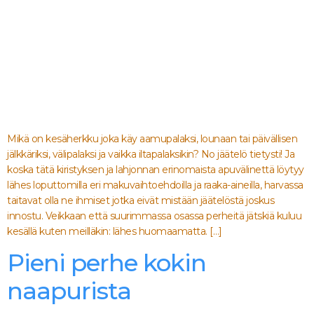
Mikä on kesäherkku joka käy aamupalaksi, lounaan tai päivällisen
jälkkäriksi, välipalaksi ja vaikka iltapalaksikin? No jäätelö tietysti! Ja
koska tätä kiristyksen ja lahjonnan erinomaista apuvälinettä löytyy
lähes loputtomilla eri makuvaihtoehdoilla ja raaka-aineilla, harvassa
taitavat olla ne ihmiset jotka eivät mistään jäätelöstä joskus
innostu. Veikkaan että suurimmassa osassa perheitä jätskiä kuluu
kesällä kuten meilläkin: lähes huomaamatta. […]
Pieni perhe kokin
naapurista