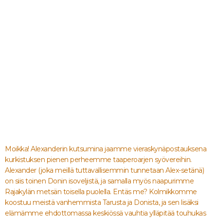
Moikka! Alexanderin kutsumina jaamme vieraskynäpostauksena
kurkistuksen pienen perheemme taaperoarjen syövereihin.
Alexander (joka meillä tuttavallisemmin tunnetaan Alex-setänä)
on siis toinen Donin isoveljistä, ja samalla myös naapurimme
Rajakylän metsän toisella puolella. Entäs me? Kolmikkomme
koostuu meistä vanhemmista Tarusta ja Donista, ja sen lisäksi
elämämme ehdottomassa keskiössä vauhtia ylläpitää touhukas