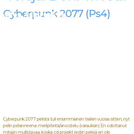
Alexander Trivedi -
Cyberpunk 2077 (Ps4)
Aitoa Arkiruokaa
Cyberpunk 2077 pelistä tuli ensimmäinen traileri vuosia sitten, nyt
pelin pelanneena: mielipiteitä/arvostelu (varauksin) En odottanut
mitään mullistavaa, koska cd projekt red:in pelejä en ole