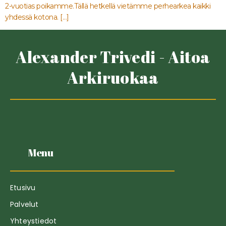
2-vuotias poikamme.Tällä hetkellä vietämme perhearkea kaikki
yhdessä kotona. […]
Alexander Trivedi - Aitoa
Arkiruokaa
Menu
Etusivu
Palvelut
Yhteystiedot