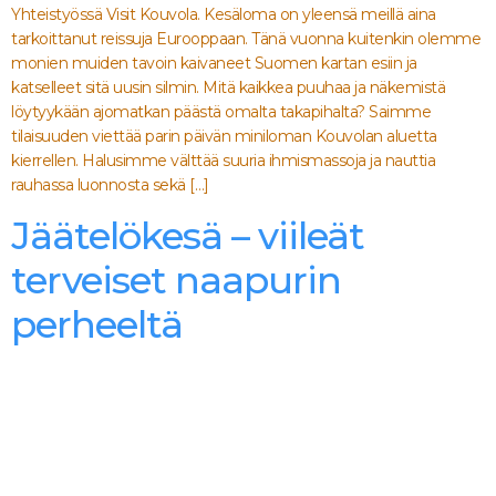
Yhteistyössä Visit Kouvola. Kesäloma on yleensä meillä aina
tarkoittanut reissuja Eurooppaan. Tänä vuonna kuitenkin olemme
monien muiden tavoin kaivaneet Suomen kartan esiin ja
katselleet sitä uusin silmin. Mitä kaikkea puuhaa ja näkemistä
löytyykään ajomatkan päästä omalta takapihalta? Saimme
tilaisuuden viettää parin päivän miniloman Kouvolan aluetta
kierrellen. Halusimme välttää suuria ihmismassoja ja nauttia
rauhassa luonnosta sekä […]
Jäätelökesä – viileät
terveiset naapurin
perheeltä