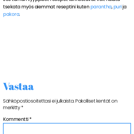
tsekata myös aiemmat reseptini kuten
parantha
,
puri
ja
pakora
.
Vastaa
Sähköpostiosoitettasi ei julkaista.
Pakolliset kentät on
merkitty
*
Kommentti
*