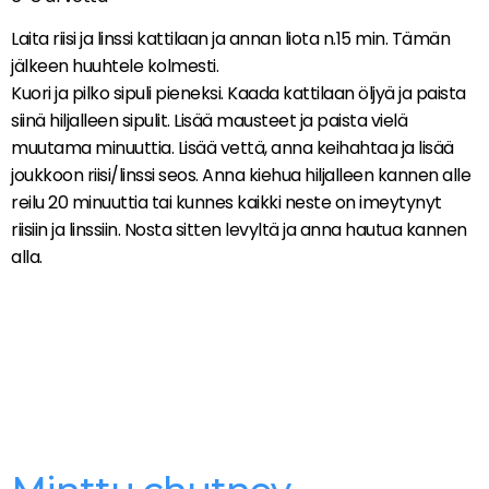
Laita riisi ja linssi kattilaan ja annan liota n.15 min. Tämän
jälkeen huuhtele kolmesti.
Kuori ja pilko sipuli pieneksi. Kaada kattilaan öljyä ja paista
siinä hiljalleen sipulit. Lisää mausteet ja paista vielä
muutama minuuttia. Lisää vettä, anna keihahtaa ja lisää
joukkoon riisi/linssi seos. Anna kiehua hiljalleen kannen alle
reilu 20 minuuttia tai kunnes kaikki neste on imeytynyt
riisiin ja linssiin. Nosta sitten levyltä ja anna hautua kannen
alla.