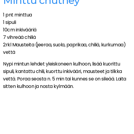
Minttu chutney
1 pnt minttua
1 sipuli
10cm inkivääriä
7 vihreää chiliä
2rkl Mausteita (jeeraa, suola, paprikaa, chiliä, kurkumaa)
vettä
Nypi mintun lehdet yleiskoneen kulhoon, lisää kuorittu
sipuli, kantattu chili, kuorttu inkivääri, mausteet ja tilkka
vettä. Poraa seosta n. 5 min tai kunnes se on sileää. Laita
sitten kulhoon ja nosta kylmään.