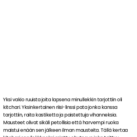
Yksi vakio ruuista joita lapsena minullekkin tarjottiin oli
kitchari. Yksinkertainen riisi-linssi pata jonka kanssa
tarjottiin, raita kastiketta ja paistettuja vihanneksia.
Mausteet olivat sikäli petollisia että harvempi ruoka
maistui enään sen jälkeen ilman mausteita. Tällä kertaa