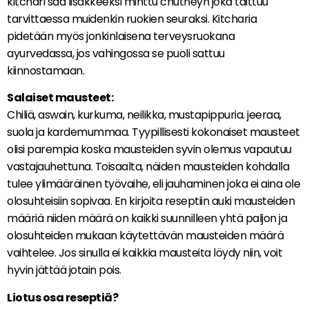
kitchari saa lisäkkeeksi minttu chutneyn joka taittuu
tarvittaessa muidenkin ruokien seuraksi. Kitcharia
pidetään myös jonkinlaisena terveysruokana
ayurvedassa, jos vahingossa se puoli sattuu
kiinnostamaan.
Salaiset mausteet:
Chiliä, aswain, kurkuma, neilikka, mustapippuria. jeeraa,
suola ja kardemummaa. Tyypillisesti kokonaiset mausteet
olisi parempia koska mausteiden syvin olemus vapautuu
vastajauhettuna. Toisaalta, näiden mausteiden kohdalla
tulee ylimääräinen työvaihe, eli jauhaminen joka ei aina ole
olosuhteisiin sopivaa. En kirjoita reseptiin auki mausteiden
määriä niiden määrä on kaikki suunnilleen yhtä paljon ja
olosuhteiden mukaan käytettävän mausteiden määrä
vaihtelee. Jos sinulla ei kaikkia mausteita löydy niin, voit
hyvin jättää jotain pois.
Liotus osa reseptiä?