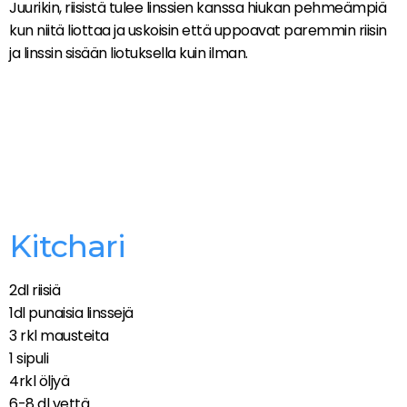
Juurikin, riisistä tulee linssien kanssa hiukan pehmeämpiä
kun niitä liottaa ja uskoisin että uppoavat paremmin riisin
ja linssin sisään liotuksella kuin ilman.
Kitchari
2dl riisiä
1dl punaisia linssejä
3 rkl mausteita
1 sipuli
4rkl öljyä
6-8 dl vettä