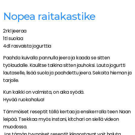
Nopea raitakastike
2rkl jeeraa
1tl suolaa
4dl rasvaista jogurttia
Paahda kuivalla pannulla jeera ja kaada se sitten
työlaudalle. Kaulitse taikina sitten jauhoksi. Lauta jogurtti
lautaselle, lisää suola ja paahdettu jeera. Sekoita hieman ja
tarjoile.
Kun kaikki on valmista, on aika syödä.
Hyvää ruokahalua!
Tämmöiset reseptit tällä kertaa ja ensikerralla teen Naan
leipää. Tsekkaa myös instani, kitchari on siellä videon
muodossa.
Jos tämän tyyppiset reseptit kiinnostavat voit haluta