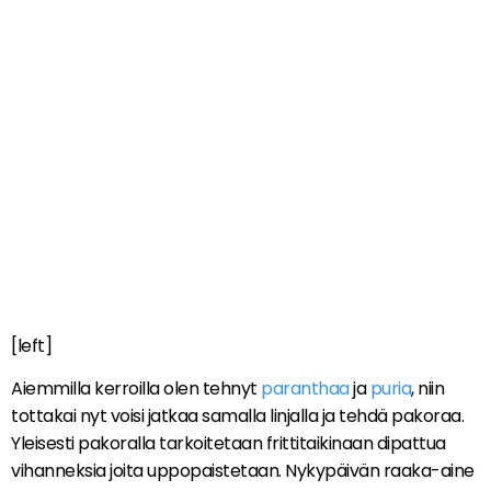
[left]
Aiemmilla kerroilla olen tehnyt
paranthaa
ja
puria
, niin
tottakai nyt voisi jatkaa samalla linjalla ja tehdä pakoraa.
Yleisesti pakoralla tarkoitetaan frittitaikinaan dipattua
vihanneksia joita uppopaistetaan. Nykypäivän raaka-aine