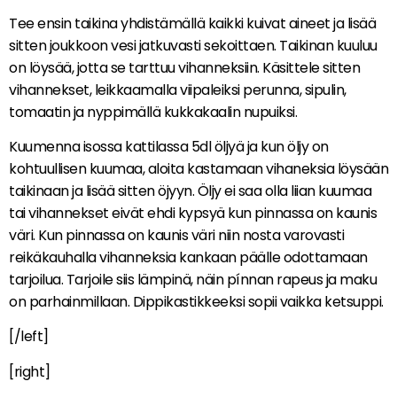
Tee ensin taikina yhdistämällä kaikki kuivat aineet ja lisää
sitten joukkoon vesi jatkuvasti sekoittaen. Taikinan kuuluu
on löysää, jotta se tarttuu vihanneksiin. Käsittele sitten
vihannekset, leikkaamalla viipaleiksi perunna, sipulin,
tomaatin ja nyppimällä kukkakaalin nupuiksi.
Kuumenna isossa kattilassa 5dl öljyä ja kun öljy on
kohtuullisen kuumaa, aloita kastamaan vihaneksia löysään
taikinaan ja lisää sitten öjyyn. Öljy ei saa olla liian kuumaa
tai vihannekset eivät ehdi kypsyä kun pinnassa on kaunis
väri. Kun pinnassa on kaunis väri niin nosta varovasti
reikäkauhalla vihanneksia kankaan päälle odottamaan
tarjoilua. Tarjoile siis lämpinä, näin pínnan rapeus ja maku
on parhainmillaan. Dippikastikkeeksi sopii vaikka ketsuppi.
[/left]
[right]