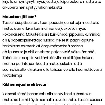
kirjolla on syntynyt myös juusto ja leipä pakora mutta aito
alkuperäinen syntyy vihanneksista.
Mausteet jälleen?
Tässä reseptissä tarvitaan pääosin jauhettuja mausteita
mutta esimerkiksi kumina menee joukossa myös
kokonaisena. Mausteiksi siis kurkumaa, pippuria, kuminaa,
chili/paprikajauhetta ja suolaa. Yleisesti paprika jauhe
tarkoittaa esimerkiksi lämpimämmissä maissa
chilijauhetta ja chili on sitten paljon vielä väkevämpää.
Tähänkin reseptiin voi käyttää vihreä chiliä jos haluaa
mennä perinteisen kautta mutta uskoisin että
suomalaiselle lukijakunnalle tulisuus voi olla huomattavasti
matalempi.
Kikhernejauho eli besan
Yleisesti tämä besan voisi olla tehty linssijauhostakin
mutta se toimii täysin samalla tavalla. Jotta tässä ruuassa