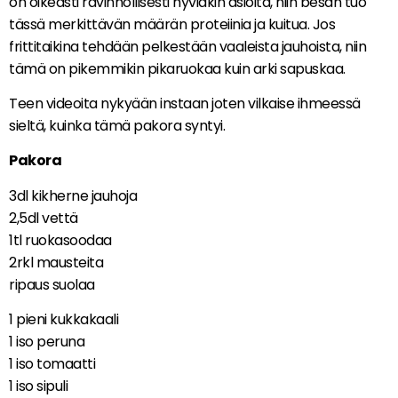
on oikeasti ravinnollisesti hyviäkin asioita, niin besan tuo
tässä merkittävän määrän proteiinia ja kuitua. Jos
frittitaikina tehdään pelkestään vaaleista jauhoista, niin
tämä on pikemmikin pikaruokaa kuin arki sapuskaa.
Teen videoita nykyään instaan joten vilkaise ihmeessä
sieltä, kuinka tämä pakora syntyi.
Pakora
3dl kikherne jauhoja
2,5dl vettä
1tl ruokasoodaa
2rkl mausteita
ripaus suolaa
1 pieni kukkakaali
1 iso peruna
1 iso tomaatti
1 iso sipuli