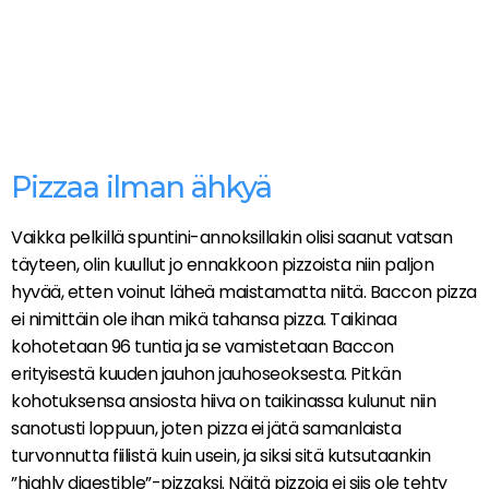
Pizzaa ilman ähkyä
Vaikka pelkillä spuntini-annoksillakin olisi saanut vatsan
täyteen, olin kuullut jo ennakkoon pizzoista niin paljon
hyvää, etten voinut läheä maistamatta niitä. Baccon pizza
ei nimittäin ole ihan mikä tahansa pizza. Taikinaa
kohotetaan 96 tuntia ja se vamistetaan Baccon
erityisestä kuuden jauhon jauhoseoksesta. Pitkän
kohotuksensa ansiosta hiiva on taikinassa kulunut niin
sanotusti loppuun, joten pizza ei jätä samanlaista
turvonnutta fiilistä kuin usein, ja siksi sitä kutsutaankin
”highly digestible”-pizzaksi. Näitä pizzoja ei siis ole tehty