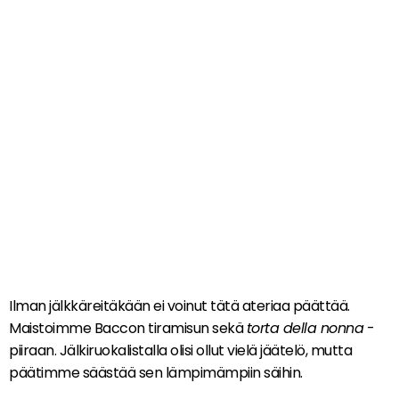
Ilman jälkkäreitäkään ei voinut tätä ateriaa päättää.
Maistoimme Baccon tiramisun sekä
torta della nonna
-
piiraan. Jälkiruokalistalla olisi ollut vielä jäätelö, mutta
päätimme säästää sen lämpimämpiin säihin.