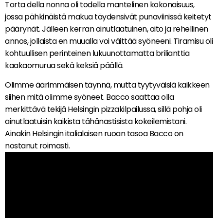
Torta della nonna oli todella mantelinen kokonaisuus,
jossa pähkinäistä makua täydensivät punaviinissä keitetyt
päärynät. Jälleen kerran ainutlaatuinen, aito ja rehellinen
annos, jollaista en muualla voi väittää syöneeni. Tiramisu oli
kohtuullisen perinteinen lukuunottamatta brilianttia
kaakaomurua sekä keksiä päällä.
Olimme äärimmäisen täynnä, mutta tyytyväisiä kaikkeen
siihen mitä olimme syöneet. Bacco saattaa olla
merkittävä tekijä Helsingin pizzakilpailussa, sillä pohja oli
ainutlaatuisin kaikista tähänastisista kokeilemistani.
Ainakin Helsingin italialaisen ruoan tasoa Bacco on
nostanut roimasti.