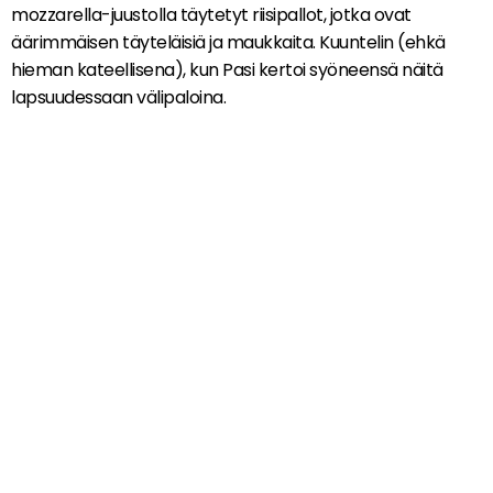
mozzarella-juustolla täytetyt riisipallot, jotka ovat
äärimmäisen täyteläisiä ja maukkaita. Kuuntelin (ehkä
hieman kateellisena), kun Pasi kertoi syöneensä näitä
lapsuudessaan välipaloina.