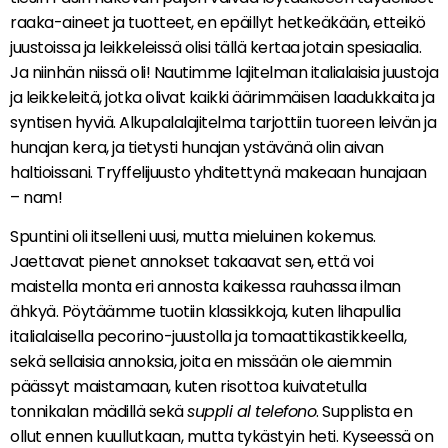
raaka-aineet ja tuotteet, en epäillyt hetkeäkään, etteikö
juustoissa ja leikkeleissä olisi tällä kertaa jotain spesiaalia.
Ja niinhän niissä oli! Nautimme lajitelman italialaisia juustoja
ja leikkeleitä, jotka olivat kaikki äärimmäisen laadukkaita ja
syntisen hyviä. Alkupalalajitelma tarjottiin tuoreen leivän ja
hunajan kera, ja tietysti hunajan ystävänä olin aivan
haltioissani. Tryffelijuusto yhditettynä makeaan hunajaan
– nam!
Spuntini oli itselleni uusi, mutta mieluinen kokemus.
Jaettavat pienet annokset takaavat sen, että voi
maistella monta eri annosta kaikessa rauhassa ilman
ähkyä. Pöytäämme tuotiin klassikkoja, kuten lihapullia
italialaisella pecorino-juustolla ja tomaattikastikkeella,
sekä sellaisia annoksia, joita en missään ole aiemmin
päässyt maistamaan, kuten risottoa kuivatetulla
tonnikalan mädillä sekä
suppli al telefono
. Supplista en
ollut ennen kuullutkaan, mutta tykästyin heti. Kyseessä on