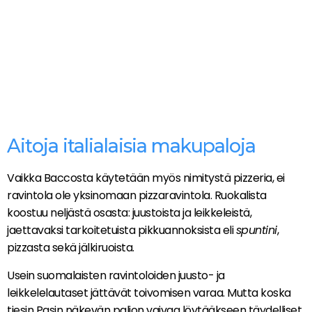
Aitoja italialaisia makupaloja
Vaikka Baccosta käytetään myös nimitystä pizzeria, ei
ravintola ole yksinomaan pizzaravintola. Ruokalista
koostuu neljästä osasta: juustoista ja leikkeleistä,
jaettavaksi tarkoitetuista pikkuannoksista eli
spuntini
,
pizzasta sekä jälkiruoista.
Usein suomalaisten ravintoloiden juusto- ja
leikkelelautaset jättävät toivomisen varaa. Mutta koska
tiesin Pasin näkevän paljon vaivaa löytääkseen täydelliset