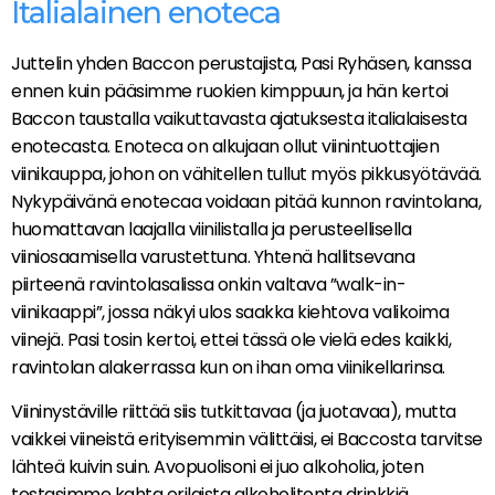
Italialainen enoteca
Juttelin yhden Baccon perustajista, Pasi Ryhäsen, kanssa
ennen kuin pääsimme ruokien kimppuun, ja hän kertoi
Baccon taustalla vaikuttavasta ajatuksesta italialaisesta
enotecasta. Enoteca on alkujaan ollut viinintuottajien
viinikauppa, johon on vähitellen tullut myös pikkusyötävää.
Nykypäivänä enotecaa voidaan pitää kunnon ravintolana,
huomattavan laajalla viinilistalla ja perusteellisella
viiniosaamisella varustettuna. Yhtenä hallitsevana
piirteenä ravintolasalissa onkin valtava ”walk-in-
viinikaappi”, jossa näkyi ulos saakka kiehtova valikoima
viinejä. Pasi tosin kertoi, ettei tässä ole vielä edes kaikki,
ravintolan alakerrassa kun on ihan oma viinikellarinsa.
Viininystäville riittää siis tutkittavaa (ja juotavaa), mutta
vaikkei viineistä erityisemmin välittäisi, ei Baccosta tarvitse
lähteä kuivin suin. Avopuolisoni ei juo alkoholia, joten
testasimme kahta erilaista alkoholitonta drinkkiä.