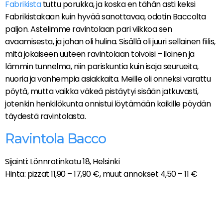
Fabrikista
tuttu porukka, ja koska en tähän asti keksi
Fabrikistakaan kuin hyvää sanottavaa, odotin Baccolta
paljon. Astelimme ravintolaan pari viikkoa sen
avaamisesta, ja johan oli hulina. Sisällä oli juuri sellainen fiilis,
mitä jokaiseen uuteen ravintolaan toivoisi – iloinen ja
lämmin tunnelma, niin pariskuntia kuin isoja seurueita,
nuoria ja vanhempia asiakkaita. Meille oli onneksi varattu
pöytä, mutta vaikka väkeä pistäytyi sisään jatkuvasti,
jotenkin henkilökunta onnistui löytämään kaikille pöydän
täydestä ravintolasta.
Ravintola Bacco
Sijainti: Lönnrotinkatu 18, Helsinki
Hinta: pizzat 11,90 – 17,90 €, muut annokset 4,50 – 11 €