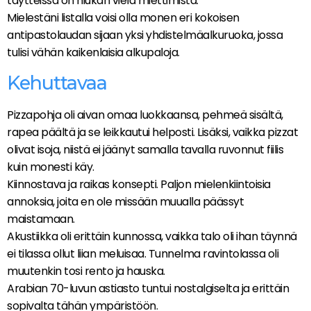
täytteissä on hiukan vielä miettimistä.
Mielestäni listalla voisi olla monen eri kokoisen
antipastolaudan sijaan yksi yhdistelmäalkuruoka, jossa
tulisi vähän kaikenlaisia alkupaloja.
Kehuttavaa
Pizzapohja oli aivan omaa luokkaansa, pehmeä sisältä,
rapea päältä ja se leikkautui helposti. Lisäksi, vaikka pizzat
olivat isoja, niistä ei jäänyt samalla tavalla ruvonnut fiilis
kuin monesti käy.
Kiinnostava ja raikas konsepti. Paljon mielenkiintoisia
annoksia, joita en ole missään muualla päässyt
maistamaan.
Akustiikka oli erittäin kunnossa, vaikka talo oli ihan täynnä
ei tilassa ollut liian meluisaa. Tunnelma ravintolassa oli
muutenkin tosi rento ja hauska.
Arabian 70-luvun astiasto tuntui nostalgiselta ja erittäin
sopivalta tähän ympäristöön.