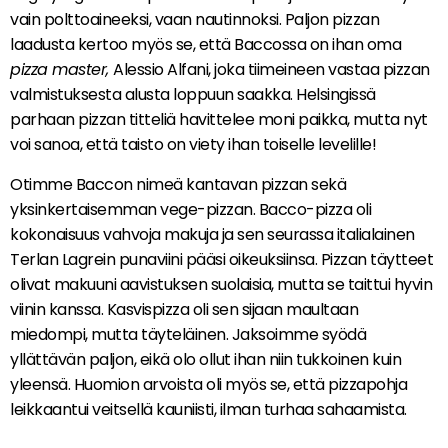
vain polttoaineeksi, vaan nautinnoksi. Paljon pizzan
laadusta kertoo myös se, että Baccossa on ihan oma
pizza master,
Alessio Alfani, joka tiimeineen vastaa pizzan
valmistuksesta alusta loppuun saakka. Helsingissä
parhaan pizzan titteliä havittelee moni paikka, mutta nyt
voi sanoa, että taisto on viety ihan toiselle levelille!
Otimme Baccon nimeä kantavan pizzan sekä
yksinkertaisemman vege-pizzan. Bacco-pizza oli
kokonaisuus vahvoja makuja ja sen seurassa italialainen
Terlan Lagrein punaviini pääsi oikeuksiinsa. Pizzan täytteet
olivat makuuni aavistuksen suolaisia, mutta se taittui hyvin
viinin kanssa. Kasvispizza oli sen sijaan maultaan
miedompi, mutta täyteläinen. Jaksoimme syödä
yllättävän paljon, eikä olo ollut ihan niin tukkoinen kuin
yleensä. Huomion arvoista oli myös se, että pizzapohja
leikkaantui veitsellä kauniisti, ilman turhaa sahaamista.