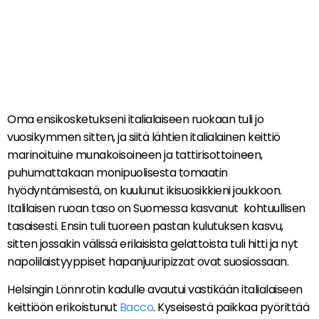
Oma ensikosketukseni italialaiseen ruokaan tuli jo
vuosikymmen sitten, ja siitä lähtien italialainen keittiö
marinoituine munakoisoineen ja tattirisottoineen,
puhumattakaan monipuolisesta tomaatin
hyödyntämisestä, on kuulunut ikisuosikkieni joukkoon.
Italilaisen ruoan taso on Suomessa kasvanut kohtuullisen
tasaisesti. Ensin tuli tuoreen pastan kulutuksen kasvu,
sitten jossakin välissä erilaisista gelattoista tuli hitti ja nyt
napolilaistyyppiset hapanjuuripizzat ovat suosiossaan.
Helsingin Lönnrotin kadulle avautui vastikään italialaiseen
keittiöön erikoistunut
Bacco
. Kyseisestä paikkaa pyörittää