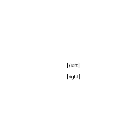
[/left]
[right]