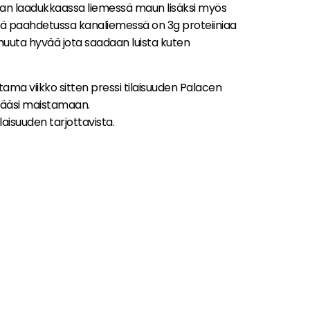
n laadukkaassa liemessä maun lisäksi myös
nä paahdetussa kanaliemessä on 3g proteiiniaa
uuta hyvää jota saadaan luista kuten
tama viikko sitten pressi tilaisuuden Palacen
 pääsi maistamaan.
laisuuden tarjottavista.