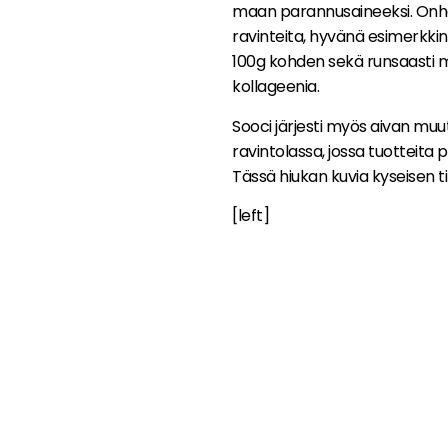
maan parannusaineeksi. Onha
ravinteita, hyvänä esimerkki
100g kohden sekä runsaasti m
kollageenia.
Sooci järjesti myös aivan muu
ravintolassa, jossa tuotteita
Tässä hiukan kuvia kyseisen ti
[left]