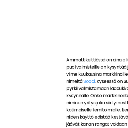
Ammattikeittiössä on aina ollu
puolivalmisteille on kysyntää
viime kuukausina markkinoille
nimeltä
Sooci
. Kyseessä on S
pyrkii valmistamaan laadukka
kysynnälle. Onko markkinoilla
niminen yritys joka siirtyi nes
kotimaiselle liemitoimialle. L
niiden käyttö edistää kestävä
jäävät kanan rangat voidaan t