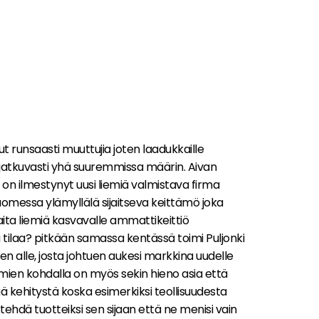
t runsaasti muuttujia joten laadukkaille
 jatkuvasti yhä suuremmissa määrin. Aivan
 on ilmestynyt uusi liemiä valmistava firma
uomessa ylämyllälä sijaitseva keittämö joka
ita liemiä kasvavalle ammattikeittiö
 tilaa? pitkään samassa kentässä toimi Puljonki
tlen alle, josta johtuen aukesi markkina uudelle
iemien kohdalla on myös sekin hieno asia että
ä kehitystä koska esimerkiksi teollisuudesta
ehdä tuotteiksi sen sijaan että ne menisi vain