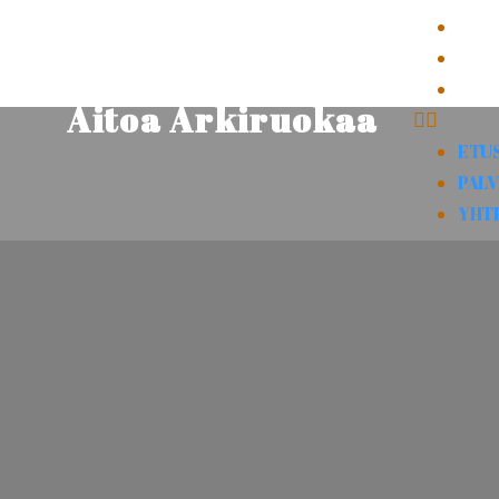
ETU
PAL
YHT
Aitoa Arkiruokaa
ETU
PAL
YHT