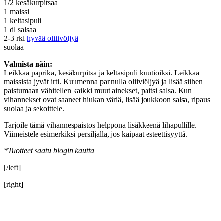
1/2 kesäkurpitsaa
1 maissi
1 keltasipuli
1 dl salsaa
2-3 rkl
hyvää oliiivöljyä
suolaa
Valmista näin:
Leikkaa paprika, kesäkurpitsa ja keltasipuli kuutioiksi. Leikkaa
maissista jyvät irti. Kuumenna pannulla oliiviöljyä ja lisää siihen
paistumaan vähitellen kaikki muut ainekset, paitsi salsa. Kun
vihannekset ovat saaneet hiukan väriä, lisää joukkoon salsa, ripaus
suolaa ja sekoittele.
Tarjoile tämä vihannespaistos helppona lisäkkeenä lihapullille.
Viimeistele esimerkiksi persiljalla, jos kaipaat esteettisyyttä.
*Tuotteet saatu blogin kautta
[/left]
[right]