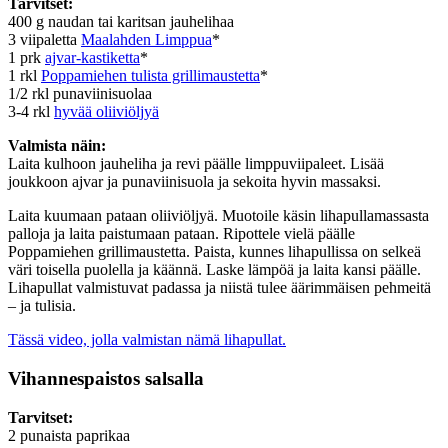
Tarvitset:
400 g naudan tai karitsan jauhelihaa
3 viipaletta
Maalahden Limppua
*
1 prk
ajvar-kastiketta
*
1 rkl
Poppamiehen tulista grillimaustetta
*
1/2 rkl punaviinisuolaa
3-4 rkl
hyvää oliiviöljyä
Valmista näin:
Laita kulhoon jauheliha ja revi päälle limppuviipaleet. Lisää
joukkoon ajvar ja punaviinisuola ja sekoita hyvin massaksi.
Laita kuumaan pataan oliiviöljyä. Muotoile käsin lihapullamassasta
palloja ja laita paistumaan pataan. Ripottele vielä päälle
Poppamiehen grillimaustetta. Paista, kunnes lihapullissa on selkeä
väri toisella puolella ja käännä. Laske lämpöä ja laita kansi päälle.
Lihapullat valmistuvat padassa ja niistä tulee äärimmäisen pehmeitä
– ja tulisia.
Tässä video, jolla valmistan nämä lihapullat.
Vihannespaistos salsalla
Tarvitset:
2 punaista paprikaa