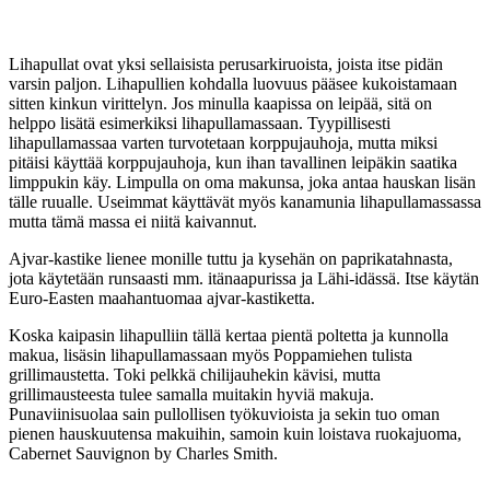
Lihapullat ovat yksi sellaisista perusarkiruoista, joista itse pidän
varsin paljon. Lihapullien kohdalla luovuus pääsee kukoistamaan
sitten kinkun virittelyn. Jos minulla kaapissa on leipää, sitä on
helppo lisätä esimerkiksi lihapullamassaan. Tyypillisesti
lihapullamassaa varten turvotetaan korppujauhoja, mutta miksi
pitäisi käyttää korppujauhoja, kun ihan tavallinen leipäkin saatika
limppukin käy. Limpulla on oma makunsa, joka antaa hauskan lisän
tälle ruualle. Useimmat käyttävät myös kanamunia lihapullamassassa
mutta tämä massa ei niitä kaivannut.
Ajvar-kastike lienee monille tuttu ja kysehän on paprikatahnasta,
jota käytetään runsaasti mm. itänaapurissa ja Lähi-idässä. Itse käytän
Euro-Easten maahantuomaa ajvar-kastiketta.
Koska kaipasin lihapulliin tällä kertaa pientä poltetta ja kunnolla
makua, lisäsin lihapullamassaan myös Poppamiehen tulista
grillimaustetta. Toki pelkkä chilijauhekin kävisi, mutta
grillimausteesta tulee samalla muitakin hyviä makuja.
Punaviinisuolaa sain pullollisen työkuvioista ja sekin tuo oman
pienen hauskuutensa makuihin, samoin kuin loistava ruokajuoma,
Cabernet Sauvignon by Charles Smith.