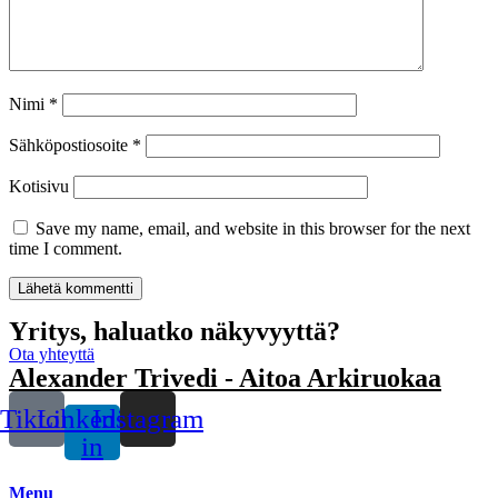
Nimi
*
Sähköpostiosoite
*
Kotisivu
Save my name, email, and website in this browser for the next
time I comment.
Yritys, haluatko näkyvyyttä?
Ota yhteyttä
Alexander Trivedi - Aitoa Arkiruokaa
Tiktok
Linkedin-
Instagram
in
Menu