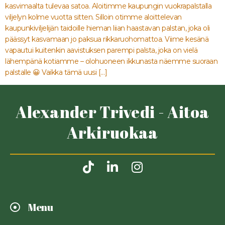
kasvimaalta tulevaa satoa. Aloitimme kaupungin vuokrapalstalla
viljelyn kolme vuotta sitten. Silloin otimme aloittelevan
kaupunkiviljelijän taidoille hieman liian haastavan palstan, joka oli
päässyt kasvamaan jo paksua rikkaruohomattoa. Viime kesänä
vapautui kuitenkin aavistuksen parempi palsta, joka on vielä
lähempänä kotiamme – olohuoneen ikkunasta näemme suoraan
palstalle 😀 Vaikka tämä uusi […]
Alexander Trivedi - Aitoa
Arkiruokaa
Menu