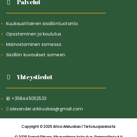
Palvelut
Kuukausittainen sisällöntuotanto
Opastaminen ja koulutus
Mainostaminen somessa
Sisällön kuvaukset someen
Yhteystiedot
+358445052533
alexander.arkiruokaa@gmail.com
Copyright © 2025 Aitoa Arkiruokaa | Tietosuojaseloste
© 2025 Eemeli Ekberg. Alkuperäinen toteutus:
Simppelitsivut.fi