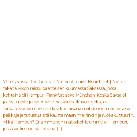
Yhteistyössä: The German National Tourist Board [left] Nyt on
takana viikon reissu paahteisen kuumassa Saksassa, jossa
kohteina oli Hampuri, Frankfurt sekä München. Koska Saksa oli
jäänyt meille jokseenkin vieraaksi matkakohteeksi, oli
tarkoituksenamme nähdä viikon aikana mahdollisimman erilaisia
paikkoja ja tutustua sitä kautta maan meininkiin ja ruokakulttuuriin.
Miksi Hampuri? Ensimmäinen matkakohteemme oli Hampuri,
jossa vietimme pari päivää. […]