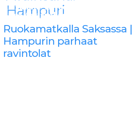
Hampuri
Alexander Trivedi -
Aitoa Arkiruokaa
Ruokamatkalla Saksassa |
Hampurin parhaat
ravintolat