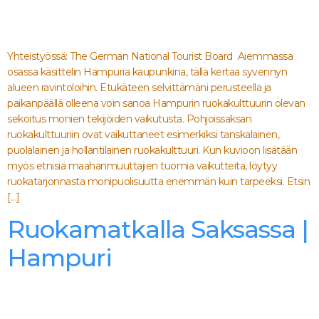
Yhteistyössä: The German National Tourist Board Aiemmassa
osassa käsittelin Hampuria kaupunkina, tällä kertaa syvennyn
alueen ravintoloihin. Etukäteen selvittämäni perusteella ja
paikanpäällä olleena voin sanoa Hampurin ruokakulttuurin olevan
sekoitus monien tekijöiden vaikutusta. Pohjoissaksan
ruokakulttuuriin ovat vaikuttaneet esimerkiksi tanskalainen,
puolalainen ja hollantilainen ruokakulttuuri. Kun kuvioon lisätään
myös etnisiä maahanmuuttajien tuomia vaikutteita, löytyy
ruokatarjonnasta monipuolisuutta enemmän kuin tarpeeksi. Etsin
[…]
Ruokamatkalla Saksassa |
Hampuri