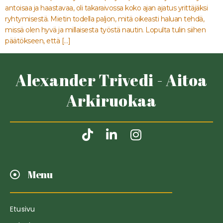
antoisaa ja haastavaa, oli takaraivossa koko ajan ajatus yrittäjäksi
ryhtymisestä. Mietin todella paljon, mitä oikeasti haluan tehdä,
missä olen hyvä ja millaisesta työstä nautin. Lopulta tulin siihen
päätökseen, että […]
Alexander Trivedi - Aitoa
Arkiruokaa
Menu
Etusivu