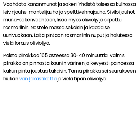
Vaahdota kananmunat ja sokeri. Yhdistä toisessa kulhossa
leivinjauhe, mantelijauho ja spelttivehnäjauho. Siivilöi jauhot
muna-sokerivaahtoon, lisää myös oliiviöljy ja silpottu
rosmariinin. Nostele massa sekaisin ja kaada se
uunivuokaan. Laita pintaan rosmariinin nuput ja halutessa
vielä loraus oliiviöljyä.
Paista piirakkaa 165 asteessa 30-40 minuuttia. Valmis
piirakka on pinnasta kauniin värinen ja kevyesti painaessa
kakun pinta joustaa takaisin. Tämä piirakka sai seurakseen
hiukan
vaniljakastiketta
ja vielä tipan oliiviöljyä.