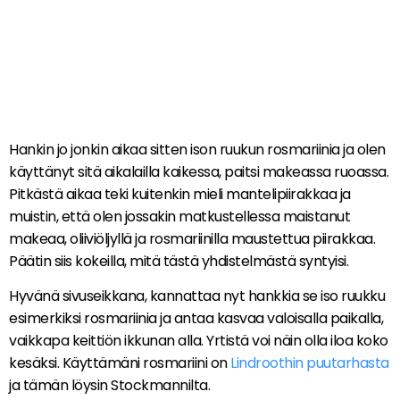
Hankin jo jonkin aikaa sitten ison ruukun rosmariinia ja olen
käyttänyt sitä aikalailla kaikessa, paitsi makeassa ruoassa.
Pitkästä aikaa teki kuitenkin mieli mantelipiirakkaa ja
muistin, että olen jossakin matkustellessa maistanut
makeaa, oliiviöljyllä ja rosmariinilla maustettua piirakkaa.
Päätin siis kokeilla, mitä tästä yhdistelmästä syntyisi.
Hyvänä sivuseikkana, kannattaa nyt hankkia se iso ruukku
esimerkiksi rosmariinia ja antaa kasvaa valoisalla paikalla,
vaikkapa keittiön ikkunan alla. Yrtistä voi näin olla iloa koko
kesäksi. Käyttämäni rosmariini on
Lindroothin puutarhasta
ja tämän löysin Stockmannilta.