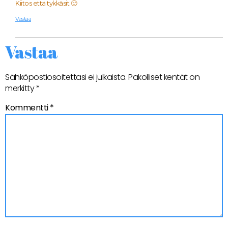
Kiitos että tykkäsit 🙂
Vastaa
Vastaa
Sähköpostiosoitettasi ei julkaista.
Pakolliset kentät on
merkitty
*
Kommentti
*