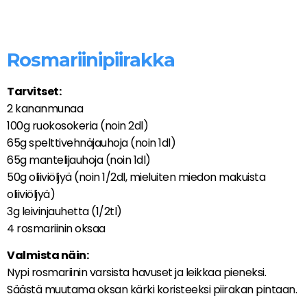
Rosmariinipiirakka
Tarvitset:
2 kananmunaa
100g ruokosokeria (noin 2dl)
65g spelttivehnäjauhoja (noin 1dl)
65g mantelijauhoja (noin 1dl)
50g oliiviöljyä (noin 1/2dl, mieluiten miedon makuista
oliiviöljyä)
3g leivinjauhetta (1/2tl)
4 rosmariinin oksaa
Valmista näin:
Nypi rosmariinin varsista havuset ja leikkaa pieneksi.
Säästä muutama oksan kärki koristeeksi piirakan pintaan.