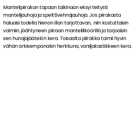
Mantelipiirakan tapaan taikinaan eksyi teitysti
mantelijauhoja ja spelttivehnäjauhoja. Jos piirakasta
haluaisi todella hienon illan tarjottavan, niin kostuttaisin
valmiin, jäähtyneen piiraan manteliliköörillä ja tarjoaisin
sen hunajajäätelön kera. Toisaalta piirakka toimii hyvin
vähän arkisempanakin herkkuna, vaniljakastikkeen kera.