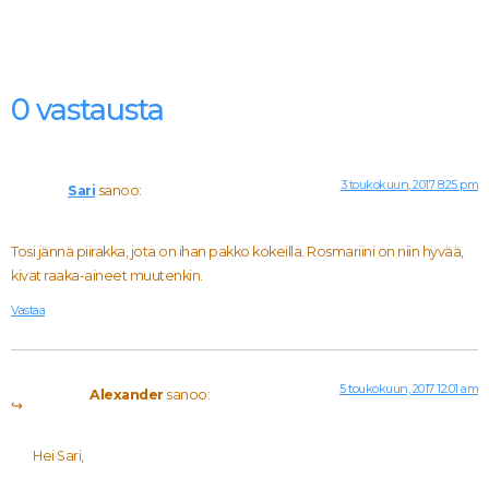
0 vastausta
3 toukokuun, 2017 8:25 pm
Sari
sanoo:
Tosi jännä piirakka, jota on ihan pakko kokeilla. Rosmariini on niin hyvää,
kivat raaka-aineet muutenkin.
Vastaa
5 toukokuun, 2017 12:01 am
Alexander
sanoo:
Hei Sari,