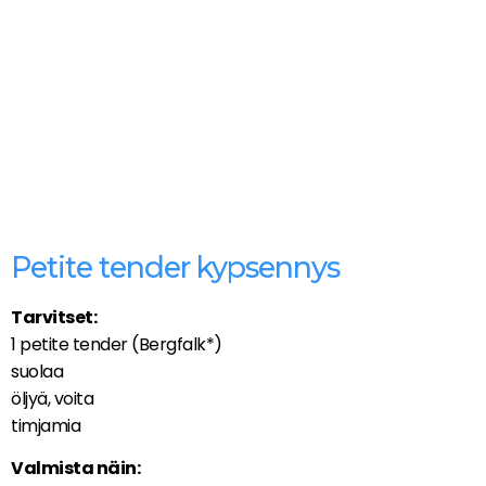
Petite tender kypsennys
Tarvitset:
1 petite tender (Bergfalk*)
suolaa
öljyä, voita
timjamia
Valmista näin: