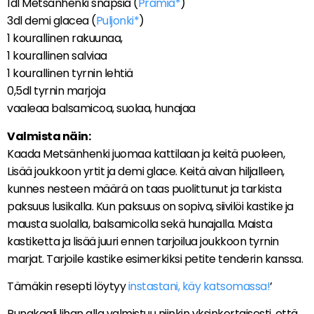
1dl Metsänhenki snapsia (
Pramia*
)
3dl demi glacea (
Puljonki*
)
1 kourallinen rakuunaa,
1 kourallinen salviaa
1 kourallinen tyrnin lehtiä
0,5dl tyrnin marjoja
vaaleaa balsamicoa, suolaa, hunajaa
Valmista näin:
Kaada Metsänhenki juomaa kattilaan ja keitä puoleen,
Lisää joukkoon yrtit ja demi glace. Keitä aivan hiljalleen,
kunnes nesteen määrä on taas puolittunut ja tarkista
paksuus lusikalla. Kun paksuus on sopiva, siivilöi kastike ja
mausta suolalla, balsamicolla sekä hunajalla. Maista
kastiketta ja lisää juuri ennen tarjoilua joukkoon tyrnin
marjat. Tarjoile kastike esimerkiksi petite tenderin kanssa.
Tämäkin resepti löytyy
instastani, käy katsomassa!
’
Punakaali lihan alla valmistuu niinkin yksinkertaisesti, että