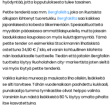
hyödyntää, jotta lopputuloksesta tulee tasainen.
Petite tenderiä saa mm.
Bergfalkilta
, joka on Ruotsista
alkujaan lähtenyt tuoretukku.
Bergfakilta
saa kaikkea
japanilaisesta kobesta tiikerinieriään. Spesiaalituotteita
myydään pääasiassa ammattilaispuolella, mutta joissain
laadukkaissa kaupoissa on myös kuluttajamyyntiä. Tämä
petite tender on esimerkiksi Stockmannin lihatiskistä
ostettuna 34,90 € / kilo, eli varsin kohtuullinen kilohinta
näin laadukkaalle tuotteelle. Tiedän että joitakin Bergfalkin
tuotteita löytyy Ruoholahden city-markertista joten sieltä
voi myös löytyä petite tenderiä.
Vaikka kuinka mureaa ja maukasta liha olisikin, lisäkkeitä
se silti tarvitsee. Tähän vuodenaikaan paahdettu kukkaali,
punakaali ja tumma tyrnikastike olivat helppo valinta.
Varsinkin kun näistä lisäkkeistä 80 % löytyy omalta pihalta
itse kasvatettuina.