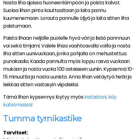
Nosta liha ajoissa huoneenlämpöön ja poista kalvot.
Suolaa lihan pinta kauttaaltaan ja laita pannu
kuumenemaan. Lorauta pannulle öljyä ja laita sitten liha
paistumaan.
Paista lihaan neljälle puolelle hyvä väri ja lisää pannnuun
voi sekä timjami. Valele lihaa vaahtoavalla voilla ja nosta
liha sitten uunivuokaan, jonka pohjalla on mehustettua
punakaalia. Kaada pannulta myös loppu rasva vuokaan
mukaan ja nosta vuoka 100 asteiseen uuniin. Kypsennä 10-
15 minuuttia ja nosta uunista. Anna lihan vetäytyä hetki ja
leikkaa sitten vastasyin viipaleiksi.
Tämä lihan kypsennys löytyy myös
instastani, käy
katsomassa!
Tumma tyrnikastike
Tarvitset: