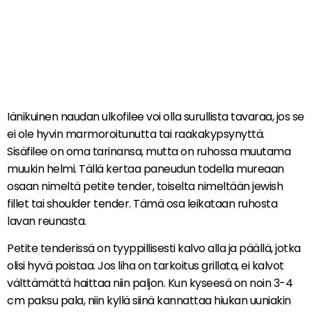
Iänikuinen naudan ulkofilee voi olla surullista tavaraa, jos se
ei ole hyvin marmoroitunutta tai raakakypsynyttä.
Sisäfilee on oma tarinansa, mutta on ruhossa muutama
muukin helmi. Tällä kertaa paneudun todella mureaan
osaan nimeltä petite tender, toiselta nimeltään jewish
fillet tai shoulder tender. Tämä osa leikataan ruhosta
lavan reunasta.
Petite tenderissä on tyyppillisesti kalvo alla ja päällä, jotka
olisi hyvä poistaa. Jos liha on tarkoitus grillata, ei kalvot
välttämättä haittaa niin paljon. Kun kyseesä on noin 3-4
cm paksu pala, niin kyllä siinä kannattaa hiukan uuniakin