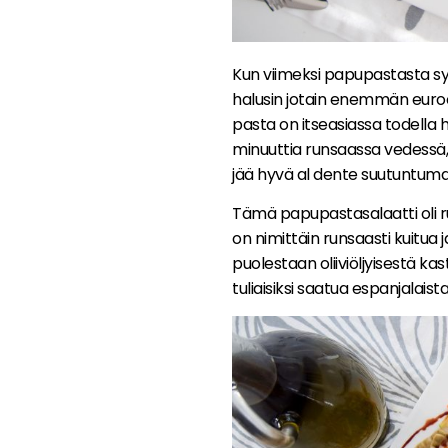
Kun viimeksi papupastasta s
halusin jotain enemmän eur
pasta on itseasiassa todella h
minuuttia runsaassa vedessä, j
jää hyvä al dente suutuntuma
Tämä papupastasalaatti oli 
on nimittäin runsaasti kuitua 
puolestaan oliiviöljyisestä k
tuliaisiksi saatua espanjalaista