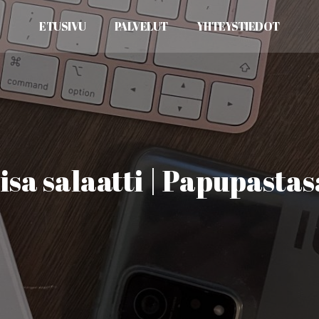
ETUSIVU
PALVELUT
YHTEYSTIEDOT
sa salaatti | Papupastas