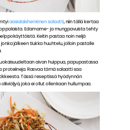
yntyi
aasialaishenkinen salaatti
, niin tällä kertaa
ooppalaista. Edamame- ja mungpavuista tehty
elppokäyttöistä. Keitin pastaa noin neljä
onka jälkeen tiukka huuhtelu, jolloin pastalle
.
ruokaisuudeltaan aivan huippua, papupastassa
ja proteiineja. Rasvaa tämä salaatti saa
astikkeesta. Tässä reseptissä hyödynnän
 oliiviöljyä, joka ei ollut ollenkaan hullumpaa.