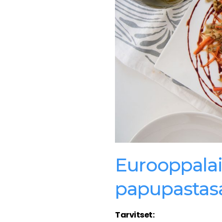
Eurooppala
papupastasa
Tarvitset: