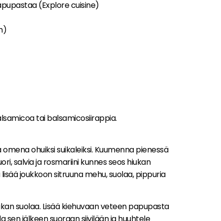
upastaa (Explore cuisine)
h)
alsamicoa tai balsamicosiirappia.
ja omena ohuiksi suikaleiksi. Kuumenna pienessä
kuori, salvia ja rosmariini kunnes seos hiukan
lisää joukkoon sitruuna mehu, suolaa, pippuria
iukan suolaa. Lisää kiehuvaan veteen papupasta
da sen jälkeen suoraan siivilään ja huuhtele