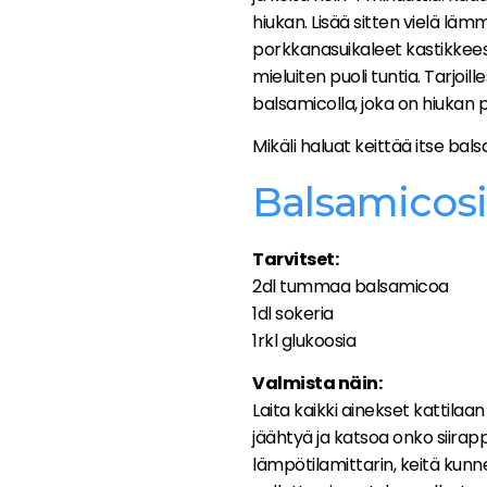
hiukan. Lisää sitten vielä l
porkkanasuikaleet kastikkee
mieluiten puoli tuntia. Tarjoil
balsamicolla, joka on hiukan
Mikäli haluat keittää itse bal
Balsamicosi
Tarvitset:
2dl tummaa balsamicoa
1dl sokeria
1rkl glukoosia
Valmista näin:
Laita kaikki ainekset kattilaan 
jäähtyä ja katsoa onko siirap
lämpötilamittarin, keitä kunnes