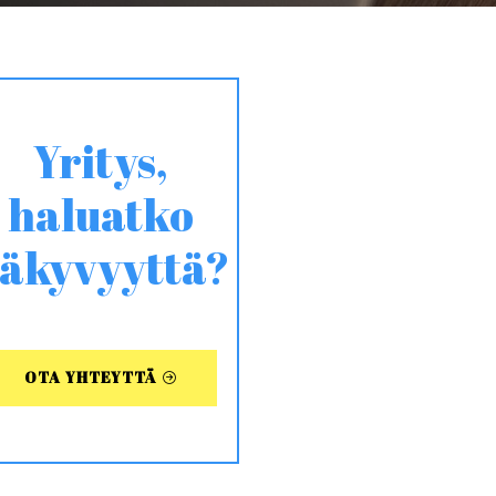
Yritys,
haluatko
äkyvyyttä?
OTA YHTEYTTÄ