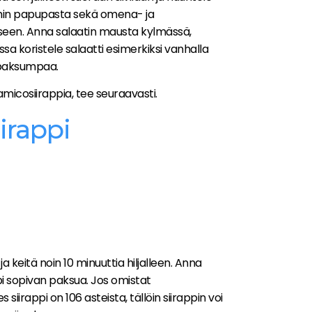
ämmin papupasta sekä omena- ja
seen. Anna salaatin mausta kylmässä,
lessa koristele salaatti esimerkiksi vanhalla
 paksumpaa.
samicosiirappia, tee seuraavasti.
irappi
ja keitä noin 10 minuuttia hiljalleen. Anna
pi sopivan paksua. Jos omistat
 siirappi on 106 asteista, tällöin siirappin voi