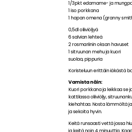
1/3pkt edamame- ja mungpap
1 iso porkkana
1 hapan omena (granny smit
0,5dl oliiviöljyä
6 salvian lehteä
2 rosmariinin oksan havuset
1 sitruunan mehu ja kuori
suolaa, pippuria
Koristeluun erittäin iäkästä b
Vamista näin:
Kuori porkkana ja leikkaa se 
kattilassa oliiviöljy, sitruunan
kiehahtaa. Nosta lämmöltä ja 
ja sekoita hyvin.
Keitä runsaasti vettä jossa h
ja keitä noin 4 minuuttia. Kaa