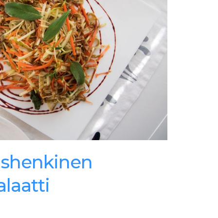
ishenkinen
laatti