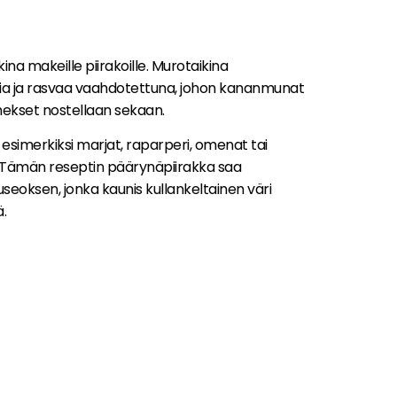
na makeille piirakoille. Murotaikina
ria ja rasvaa vaahdotettuna, johon kananmunat
ainekset nostellaan sekaan.
n esimerkiksi marjat, raparperi, omenat tai
. Tämän reseptin päärynäpiirakka saa
oksen, jonka kaunis kullankeltainen väri
.