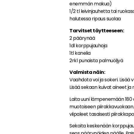
enemmän makua)
1/2 tl leivinjauhetta tai ruok
halutessa ripaus suolaa
Tarvitset täytteeseen:
2 päärynää
1dl korppujauhoja
1tl kanelia
2rkl punaista palmuöljyä
Valmista näin:
Vaahdota voi ja sokeri. Lisää
Lisää sekaan kuivat aineet ja 
Laita uuni lämpenemään 180 
muotoiseen piirakkavuokaan. Vi
viipaleet tasaisesti piirakkapo
Sekoita keskenään korppujauh
seos päärynöiden päälle. Paist