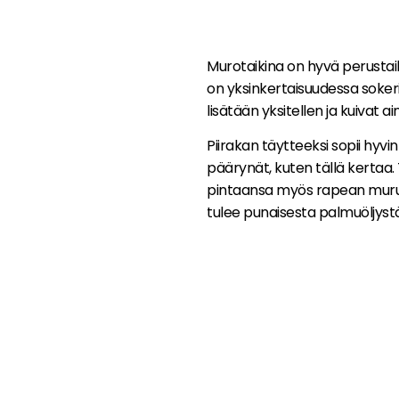
Murotaikina on hyvä perustaiki
on yksinkertaisuudessa soke
lisätään yksitellen ja kuivat 
Piirakan täytteeksi sopii hyvi
päärynät, kuten tällä kertaa
pintaansa myös rapean muruse
tulee punaisesta palmuöljystä