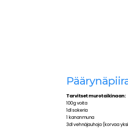
Päärynäpiir
Tarvitset murotaikinaan:
100g voita
1dl sokeria
1 kananmuna
3dl vehnäjauhoja (korvaa yksi