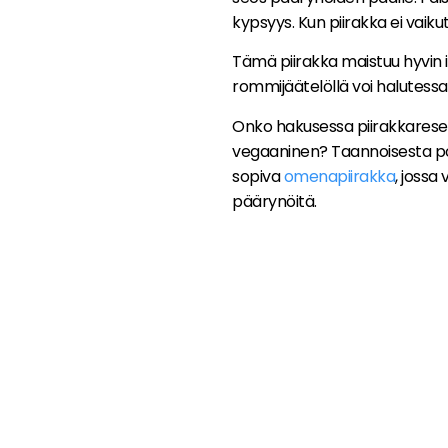
kypsyys. Kun piirakka ei vaiku
Tämä piirakka maistuu hyvin ih
rommijäätelöllä voi halutessa
Onko hakusessa piirakkaresept
vegaaninen? Taannoisesta po
sopiva
omenapiirakka
, jossa
päärynöitä.