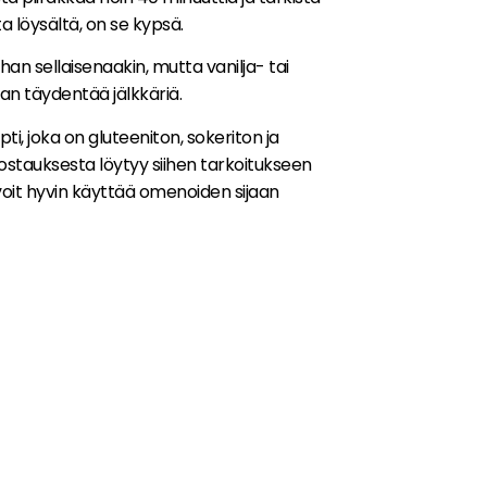
ta löysältä, on se kypsä.
an sellaisenaakin, mutta vanilja- tai
an täydentää jälkkäriä.
i, joka on gluteeniton, sokeriton ja
stauksesta löytyy siihen tarkoitukseen
 voit hyvin käyttää omenoiden sijaan