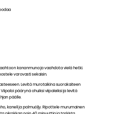
asoodaa
 vaahtoon kananmuna ja vaahdota vielä hetki.
nostele varovasti sekaisin.
asteeseen. Levitä murotaikina suorakaiteen
ipaloi päärynä ohuiksi viipaleiksi ja levitä
hjan päälle.
o, kaneli ja palmuöljy. Ripottele murumainen
a piirakkaa noin 40 minuuttia ja tarkista