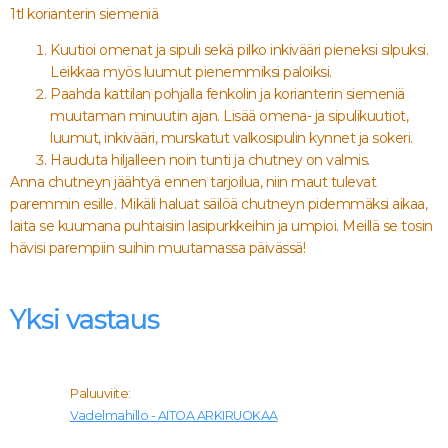
1tl korianterin siemeniä
Kuutioi omenat ja sipuli sekä pilko inkivääri pieneksi silpuksi.
Leikkaa myös luumut pienemmiksi paloiksi.
Paahda kattilan pohjalla fenkolin ja korianterin siemeniä
muutaman minuutin ajan. Lisää omena- ja sipulikuutiot,
luumut, inkivääri, murskatut valkosipulin kynnet ja sokeri.
Hauduta hiljalleen noin tunti ja chutney on valmis.
Anna chutneyn jäähtyä ennen tarjoilua, niin maut tulevat
paremmin esille. Mikäli haluat säilöä chutneyn pidemmäksi aikaa,
laita se kuumana puhtaisiin lasipurkkeihin ja umpioi. Meillä se tosin
hävisi parempiin suihin muutamassa päivässä!
Yksi vastaus
Paluuviite:
Vadelmahillo - AITOA ARKIRUOKAA