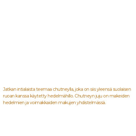
Alexander Trivedi -
Aitoa Arkiruokaa
Jatkan intialaista teemaa chutneylla, joka on siis yleensä suolaisen
ruoan kanssa käytetty hedelmähillo. Chutneyn juju on makeiden
hedelmien ja voimakkaiden makujen yhdistelmässä.