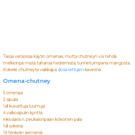
Tässä versiossa käytin omenaa, mutta chutneyn voi tehdä
melkeinpä mistä tahansa hedelmistä, tunnetuimpana mangosta.
Kokeile chutneyta vaikkapa
dosa-lettujen
kaverina.
Omena-chutney
5 omenaa
2 sipulia
1dl kuivattuja luumuja
4 valkosipulin kynttä
inkivääriä n. peukalonpään kokoinen pala
1dl sokeria
1tl fenkolin siemeniä