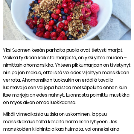
Yksi Suomen kesän parhaita puolia ovat tietysti marjat.
Vaikka tykkään kaikista marjoista, on yksi ylitse muiden –
nimittäin ahomansikka. Yhteen pikkumarjaan on tiivistynyt
niin paljon makua, ettei sitä voi edes viljeltyyn mansikkaan
verrata. Ahomansikan tuoksukin on eräällä tavalla
luomava ja sen voi jopa haistaa metsäpolulta ennen kuin
itse marjoja on edes nähnyt. Luonnosta poimittu mustikka
on myös aivan omaa luokkaansa.
Mikäli viimeaikaisia uutisia on uskominen, loppuu
mansikkakausi tältä kesältä harmillisen lyhyeen. Jos
mansikoiden kilohinta alkaa huimata, voi onneksi aina