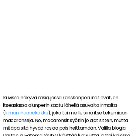
Kuvissa näkyvä rasia, jossa ranskanperunat ovat, on
itseasiassa alunperin saatu lähellä asuvalta Irmalta
(
Irman ihannekakku
), joka toi meille siinä itse tekemiään
macaronseja. No, macaronsit syötiin jo ajat sitten, mutta
mitäpä sitä hyvää rasiaa pois heittämään. Välillä blogia
varten kuvatessa täytyy käyttää luovuutta, jottei kaikissa