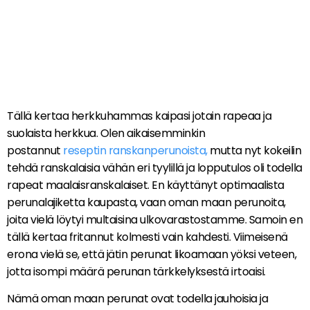
Tällä kertaa herkkuhammas kaipasi jotain rapeaa ja
suolaista herkkua. Olen aikaisemminkin
postannut
reseptin ranskanperunoista,
mutta nyt kokeilin
tehdä ranskalaisia vähän eri tyylillä ja lopputulos oli todella
rapeat maalaisranskalaiset. En käyttänyt optimaalista
perunalajiketta kaupasta, vaan oman maan perunoita,
joita vielä löytyi multaisina ulkovarastostamme. Samoin en
tällä kertaa fritannut kolmesti vain kahdesti. Viimeisenä
erona vielä se, että jätin perunat likoamaan yöksi veteen,
jotta isompi määrä perunan tärkkelyksestä irtoaisi.
Nämä oman maan perunat ovat todella jauhoisia ja