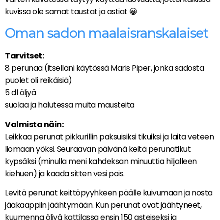
kuvissa ole samat taustat ja astiat 😀
Oman sadon maalaisranskalaiset
Tarvitset:
8 perunaa (itselläni käytössä Maris Piper, jonka sadosta
puolet oli reikäisiä)
5 dl öljyä
suolaa ja halutessa muita mausteita
Valmista näin:
Leikkaa perunat pikkurillin paksuisiksi tikuiksi ja laita veteen
liomaan yöksi. Seuraavan päivänä keitä perunatikut
kypsäksi (minulla meni kahdeksan minuuttia hiljalleen
kiehuen) ja kaada sitten vesi pois.
Levitä perunat keittöpyyhkeen päälle kuivumaan ja nosta
jääkaappiin jäähtymään. Kun perunat ovat jäähtyneet,
kuumenna öljyä kattilassa ensin 150 asteiseksi ja