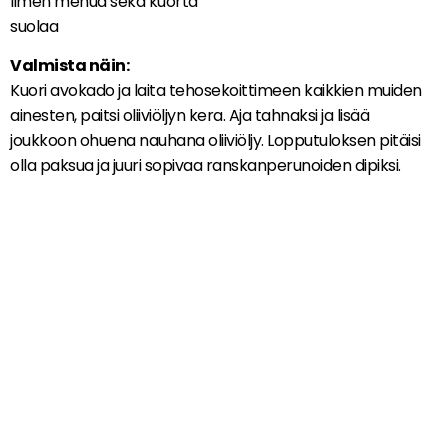
limen mehua sekä kuorta
suolaa
Valmista näin:
Kuori avokado ja laita tehosekoittimeen kaikkien muiden
ainesten, paitsi oliiviöljyn kera. Aja tahnaksi ja lisää
joukkoon ohuena nauhana oliiviöljy. Lopputuloksen pitäisi
olla paksua ja juuri sopivaa ranskanperunoiden dipiksi.