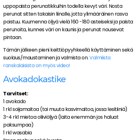
uppopaista perunatikkuihin todella kevyt väri. Nosta
perunat sitten takaisin liinalle, jotta ylimääräinen rasva
poistuu. Kuumenna öljyä vielä 160 -180 asteiseksi ja paista
perunoita, kunnes väri on kaunis ja perunat nousevat
pintaan.
Tämän jälkeen pieni keittiöpyyhkeellä käyttäminen sekä
suolaus/maustaminen ja valmista on.
Valmiista
ranskalaisista on myös video!
Avokadokastike
Tarvitset:
1 avokado
1 rkl soijamaitoa (tai muuta kasvimaitoa, jossa lesitiiniä)
3-4 rkl mietoa oliiviöljyä (laita enemmän jos haluat
paksumpaa)
1 rkl wasabia