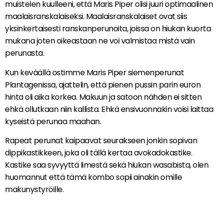
muistelen kuulleeni, että Maris Piper olisi juuri optimaalinen
maalaisranskalaiseksi. Maalaisranskalaiset ovat siis
yksinkertaisesti ranskanperunoita, joissa on hiukan kuorta
mukana joten oikeastaan ne voi valmistaa mistä vain
perunasta.
Kun keväällä ostimme Maris Piper siemenperunat
Plantagenissa, ajattelin, että pienen pussin parin euron
hinta oli aika korkea. Makuun ja satoon nähden ei sitten
ehkä ollutkaan niin kallista. Ehkä ensivuonnakin voisi laittaa
kyseistä perunaa maahan.
Rapeat perunat kaipaavat seurakseen jonkin sopivan
dippikastikkeen, joka oli tällä kertaa avokadokastike.
Kastike saa syvyyttä limestä sekä hiukan wasabista, olen
huomannut että tämä kombo sopii ainakin omille
makunystyröille.