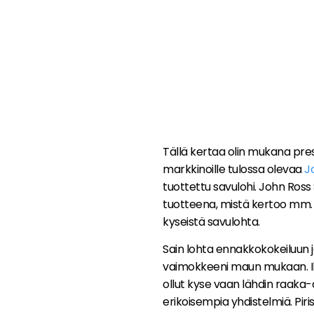
Tällä kertaa olin mukana press
markkinoille tulossa olevaa
J
tuottettu savulohi. John Ro
tuotteena, mistä kertoo mm. 
kyseistä savulohta.
Sain lohta ennakkokokeiluun ja
vaimokkeeni maun mukaan. Iha
ollut kyse vaan lähdin raak
erikoisempia yhdistelmiä. Piris