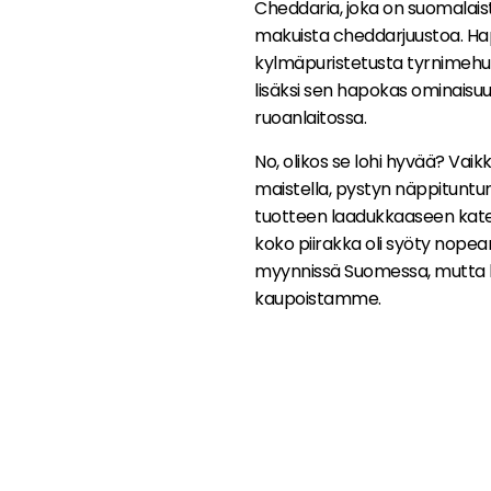
Cheddaria, joka on suomalais
makuista cheddarjuustoa. Hap
kylmäpuristetusta tyrnimehus
lisäksi sen hapokas ominaisuus
ruoanlaitossa.
No, olikos se lohi hyvää? Vaik
maistella, pystyn näppitunt
tuotteen laadukkaaseen katego
koko piirakka oli syöty nopeam
myynnissä Suomessa, mutta h
kaupoistamme.