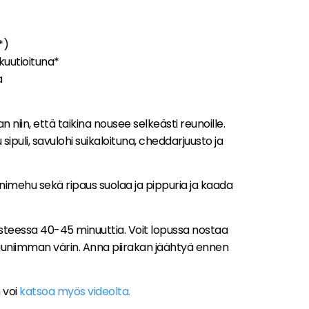
*)
kuutioituna*
a
 niin, että taikina nousee selkeästi reunoille.
sipuli, savulohi suikaloituna, cheddarjuusto ja
nimehu sekä ripaus suolaa ja pippuria ja kaada
asteessa 40-45 minuuttia. Voit lopussa nostaa
auniimman värin. Anna piirakan jäähtyä ennen
 voi
katsoa myös videolta.