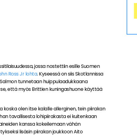
itilaisuudessa, jossa nostettiin esille Suomen
ohn Ross Jr lohta
. Kyseessä on siis Skotlannissa
ss Salmon tunnetaan huippulaadukkaana
se, että myös Brittien kuningashuone käyttää
 koska olen itse kalalle allerginen, tein piirakan
n tavallisesta lohipiirakasta ei kuitenkaan
a-aineiden kanssa kokeilemaan vähän
tykseksi lisäsin piirakan joukkoon Aito