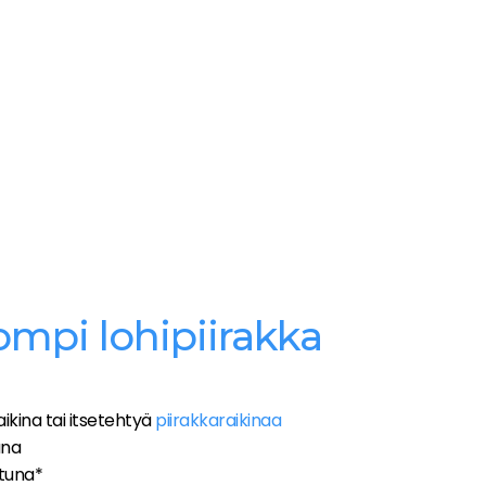
ompi lohipiirakka
ikina tai itsetehtyä
piirakkaraikinaa
una
ituna*