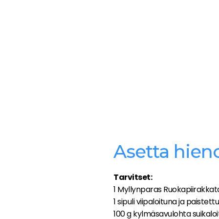
Asetta hien
Tarvitset:
1 Myllynparas Ruokapiirakkata
1 sipuli viipaloituna ja paistett
100 g kylmäsavulohta suikalo