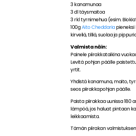
3 kanamunaa
3 dl täysmaitoa
3 rkl tyrnimehua (esim. Biokia
100g
Aito Cheddaria
pieneksi 
kirveliä, tilliä, suolaa ja pippuri
Valmista näin:
Painele piirakkataikina vuokaan
Levitä pohjan päälle paistettu 
yrtit.
Yhdistä kanamuna, maito, tyr
seos piirakkapohjan päälle.
Paista piirakkaa uunissa 180 
lämpöä, jos haluat pintaan k
leikkaamista.
Tämän piirakan valmistuksen