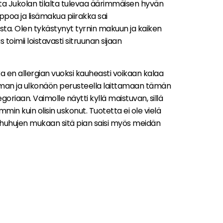
ta Jukolan tilalta tulevaa äärimmäisen hyvän
poa ja lisämakua piirakka sai
ta. Olen tykästynyt tyrnin makuun ja kaiken
 toimii loistavasti sitruunan sijaan
ka en allergian vuoksi kauheasti voikaan kalaa
uman ja ulkonäön perusteella laittamaan tämän
riaan. Vaimolle näytti kyllä maistuvan, sillä
min kuin olisin uskonut. Tuotetta ei ole vielä
uhujen mukaan sitä pian saisi myös meidän