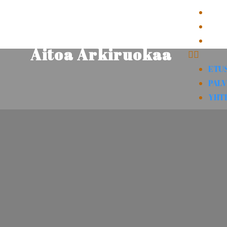
ETU
PAL
YHT
Aitoa Arkiruokaa
ETU
PAL
YHT