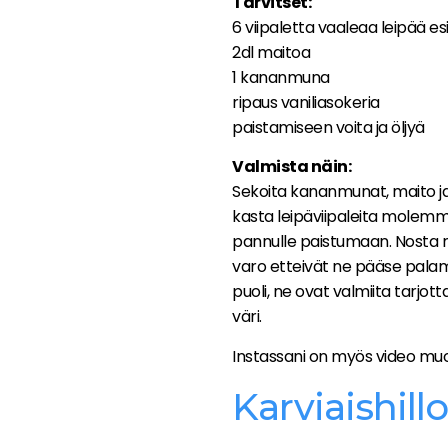
Tarvitset:
6 viipaletta vaaleaa leipää e
2dl maitoa
1 kananmuna
ripaus vaniliasokeria
paistamiseen voita ja öljyä
Valmista näin:
Sekoita kananmunat, maito ja
kasta leipäviipaleita molemm
pannulle paistumaan. Nosta 
varo etteivät ne pääse palam
puoli, ne ovat valmiita tarjot
väri.
Instassani on myös video m
Karviaishillo