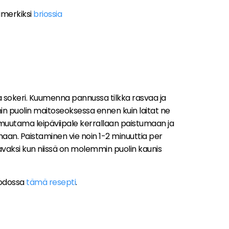
simerkiksi
briossia
 sokeri. Kuumenna pannussa tilkka rasvaa ja
in puolin maitoseoksessa ennen kuin laitat ne
muutama leipäviipale kerrallaan paistumaan ja
aan. Paistaminen vie noin 1-2 minuuttia per
tavaksi kun niissä on molemmin puolin kaunis
uodossa
tämä resepti
.