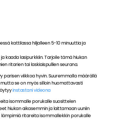
nessä kattilassa hiljalleen 5-10 minuuttia ja
a ja kaada lasipurkkiin. Tarjoile tämä hiukan
en ritarien tai laskiaispullien seurana.
ilyy parisen viikkoa hyvin. Suuremmalla määrällä
, mutta se on myös silloin huomattavasti
öytyy
instastani videona
reita isommalle porukalle suosittelen
leet hiukan aikasemmin ja laittamaan uuniin
at lämpimiä ritareita isommallekkin porukalle