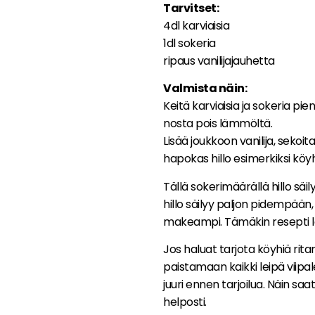
Tarvitset:
4dl karviaisia
1dl sokeria
ripaus vanilijajauhetta
Valmista näin:
Keitä karviaisia ja sokeria pie
nosta pois lämmöltä.
Lisää joukkoon vanilija, sekoit
hapokas hillo esimerkiksi köyhi
Tällä sokerimäärällä hillo sä
hillo säilyy paljon pidempään
makeampi. Tämäkin resepti l
Jos haluat tarjota köyhiä rita
paistamaan kaikki leipä viipa
juuri ennen tarjoilua. Näin sa
helposti.