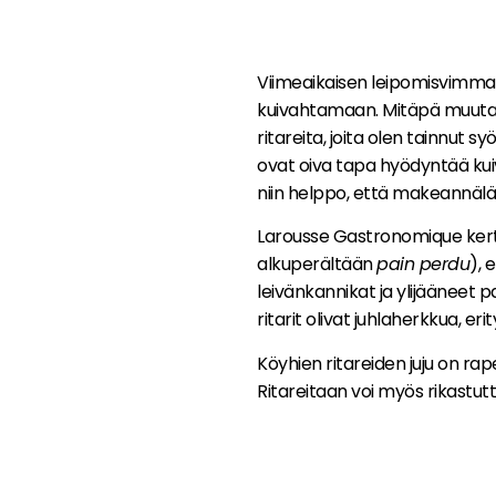
Viimeaikaisen leipomisvimman
kuivahtamaan. Mitäpä muutakaa
ritareita, joita olen tainnut s
ovat oiva tapa hyödyntää kuiv
niin helppo, että makeannälän
Larousse Gastronomique kerto
alkuperältään
pain perdu
), 
leivänkannikat ja ylijääneet 
ritarit olivat juhlaherkkua, eri
Köyhien ritareiden juju on rap
Ritareitaan voi myös rikastutt