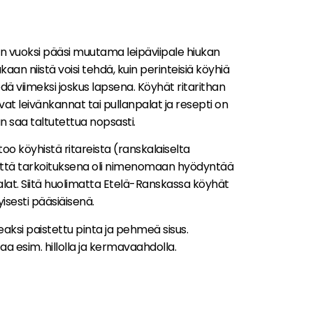
 vuoksi pääsi muutama leipäviipale hiukan
n niistä voisi tehdä, kuin perinteisiä köyhiä
yödä viimeksi joskus lapsena. Köyhät ritarithan
at leivänkannat tai pullanpalat ja resepti on
 saa taltutettua nopsasti.
o köyhistä ritareista (ranskalaiselta
että tarkoituksena oli nimenomaan hyödyntää
palat. Siitä huolimatta Etelä-Ranskassa köyhät
tyisesti pääsiäisenä.
eaksi paistettu pinta ja pehmeä sisus.
aa esim. hillolla ja kermavaahdolla.