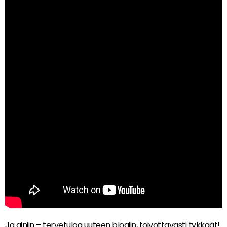
Ja ainiin – tervetuloa uuteen blogiin, toivottavasti tykkäät!