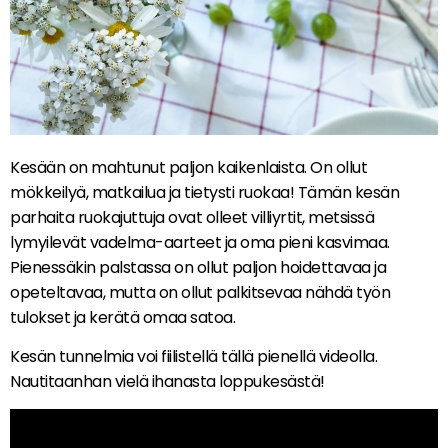
Kesään on mahtunut paljon kaikenlaista. On ollut
mökkeilyä, matkailua ja tietysti ruokaa! Tämän kesän
parhaita ruokajuttuja ovat olleet villiyrtit, metsissä
lymyilevät vadelma-aarteet ja oma pieni kasvimaa.
Pienessäkin palstassa on ollut paljon hoidettavaa ja
opeteltavaa, mutta on ollut palkitsevaa nähdä työn
tulokset ja kerätä omaa satoa.
Kesän tunnelmia voi fiilistellä tällä pienellä videolla.
Nautitaanhan vielä ihanasta loppukesästä!