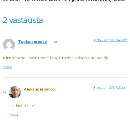
2 vastausta
8 elokuun, 2016 9:43 am
Tuplaespresso
sanoo:
Kiinnostavaa. Lisäsin tämän blogin meidän blogiluetteloon 🙂
Vastaa
8 elokuun, 2016 10:22 pm
Alexander
sanoo:
Hei, hieno juttu!
Vastaa