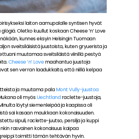
risykseksi laiton aamupalalle syntisen hyvät
ä glögiä. Oletko kuullut koskaan Cheese ’n’ Love
inäkään, kunnes eksyin Helsingin Tuomaan
ljon sveitsiläisistä juustoista, kuten gryuerista ja
ttuani muutamaa sveitsiläistä viinillä pestyä
ita.
Cheese ’n’ Love
maahantuo juustoja
ne ovat sen verran laadukkaita, että niillä kelpaa
uotteista ja muutama pala
Mont Vully-juustoa
 Mukana oli myös
Uechtland
raclette-juustoja,
inulta löytyi siemenleipää ja kaapissa oli
niistä sai kasaan maukkaan kokonaisuuden.
ttu sipuli, raclette-juutso, persilja ja kuppi
tenkin rasvainen kokonaisuus kaipaa
reippi toimitti tämän tehtävän hyvin.