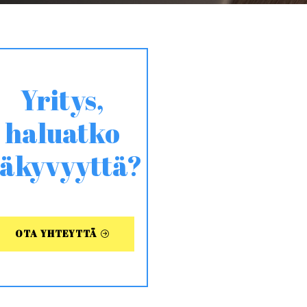
Yritys,
haluatko
äkyvyyttä?
OTA YHTEYTTÄ