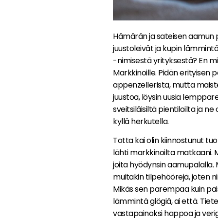
Hämärän ja sateisen aamun pi
juustoleivät ja kupin lämmint
-nimisestä yrityksestä? En m
Markkinoille. Pidän erityisen pa
appenzellerista, mutta maiste
juustoa, löysin uusia lemppare
sveitsiläisiltä pientiloilta ja 
kyllä herkutella.
Totta kai olin kiinnostunut t
lähti markkinoilta matkaani.
joita hyödynsin aamupalalla. M
muitakin tilpehöörejä, joten 
Mikäs sen parempaa kuin paiste
lämmintä glögiä, ai että. Tie
vastapainoksi happoa ja verig