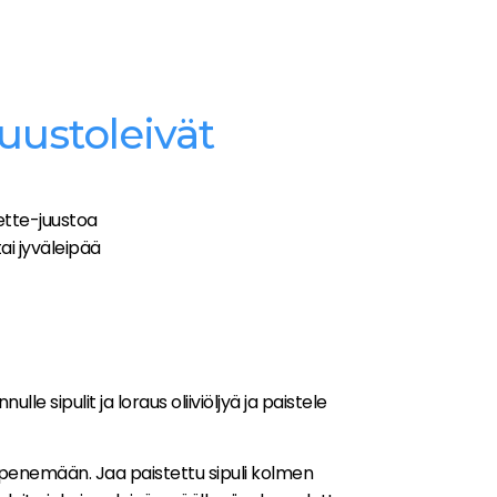
ustoleivät
ette-juustoa
tai jyväleipää
nnulle sipulit ja loraus oliiviöljyä ja paistele
ämpenemään. Jaa paistettu sipuli kolmen