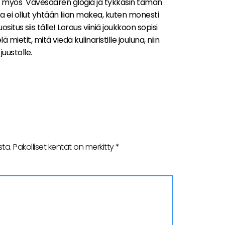
 myös Vavesaaren glögiä ja tykkäsin tämän
 ei ollut yhtään liian makea, kuten monesti
situs siis tälle! Loraus viiniä joukkoon sopisi
 mietit, mitä viedä kulinaristille jouluna, niin
juustolle.
sta.
Pakolliset kentät on merkitty
*