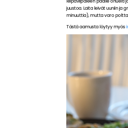
leipäviipaleen päälle ohuelti j
juustoa. Laita leivät uuniin ja
minuuttia), mutta varo polttam
Tästä aamusta löytyy myös