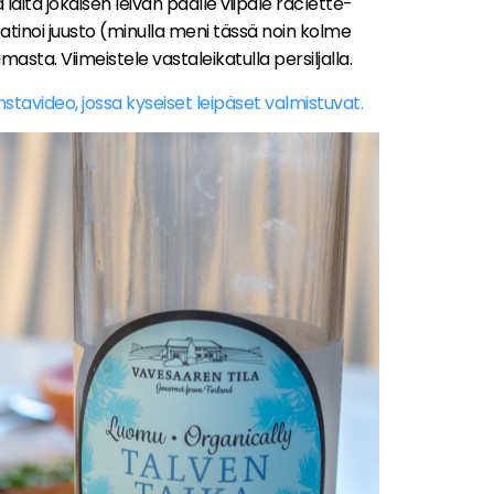
a laita jokaisen leivän päälle viipale raclette-
 gratinoi juusto (minulla meni tässä noin kolme
asta. Viimeistele vastaleikatulla persiljalla.
instavideo, jossa kyseiset leipäset valmistuvat.