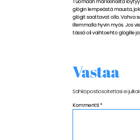
Tuomaan markkinoilta löytyy
glögin lempeästä mausta, joka
glögit saattavat olla. Vahva suo
illemmalla hyvin myös. Jos vielä
tässä oli vaihtoehto glögille ja 
Vastaa
Sähköpostiosoitettasi ei julkai
Kommentti
*