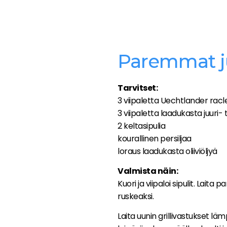
Paremmat ju
Tarvitset:
3 viipaletta Uechtlander racl
3 viipaletta laadukasta juuri- 
2 keltasipulia
kourallinen persiljaa
loraus laadukasta oliiviöljyä
Valmista näin:
Kuori ja viipaloi sipulit. Laita pa
ruskeaksi.
Laita uunin grillivastukset l