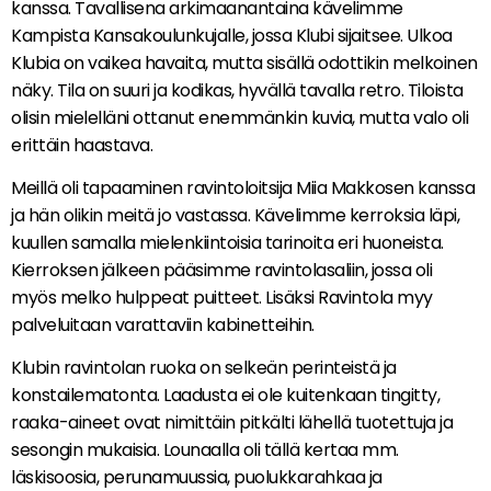
kanssa. Tavallisena arkimaanantaina kävelimme
Kampista Kansakoulunkujalle, jossa Klubi sijaitsee. Ulkoa
Klubia on vaikea havaita, mutta sisällä odottikin melkoinen
näky. Tila on suuri ja kodikas, hyvällä tavalla retro. Tiloista
olisin mielelläni ottanut enemmänkin kuvia, mutta valo oli
erittäin haastava.
Meillä oli tapaaminen ravintoloitsija Miia Makkosen kanssa
ja hän olikin meitä jo vastassa. Kävelimme kerroksia läpi,
kuullen samalla mielenkiintoisia tarinoita eri huoneista.
Kierroksen jälkeen pääsimme ravintolasaliin, jossa oli
myös melko hulppeat puitteet. Lisäksi Ravintola myy
palveluitaan varattaviin kabinetteihin.
Klubin ravintolan ruoka on selkeän perinteistä ja
konstailematonta. Laadusta ei ole kuitenkaan tingitty,
raaka-aineet ovat nimittäin pitkälti lähellä tuotettuja ja
sesongin mukaisia. Lounaalla oli tällä kertaa mm.
läskisoosia, perunamuussia, puolukkarahkaa ja