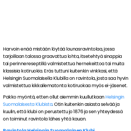
Harvoin enää mistään löytää lounasravintolaa, jossa
tarjoillaan talossa graavattua lohta, itsetehtyä sinappia
tai perinnereseptillä valmistettua hernekeittoa tai muita
klassisia kotiruokia. Eräs tuttuni kuitenkin vinkkasi, että
Helsingin Suomalaisella Klubilla on ravintola, josta saa hyvin
valmistettua kikkailematonta kotiruokaa myös ei-jäsenet.
Pakko myöntä, etten ollut aiemmin kuullutkaan
Helsingin
Suomalaisesta Klubista
. Otin kuitenkin asiasta selvää ja
kuulin, että klubi on perustettu jo 1876 ja sen yhteydessä
on toiminut ravintola lähes yhtä kauan.
Ravintola Helsingin Suomalainen Klubi