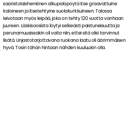
saaristolaishenkinen alkupalapöytä itse graavattuine
kaloineen ja itsetehtyine suolakurkkuineen. Talossa
leivotaan myös leipää, joka on tehty 120 vuotta vanhaan
juureen. Läskisoosista löytyi selkeästi paistuneisuutta ja
perunamuusissakin oli voita niin, ettei sitä olisi tarvinnut
lisätä. Linjastotarjottavana ruokana laatu oli äärimmäisen
hyvä. Tosin tähän hintaan nähden kuuluukin olla.