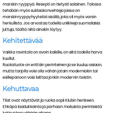
marskin ryyppyä. Resepti on tietysti salainen. Talossa
tehdään myös suklaakonvehteja joissa on
marskinryyppyhyytelöä sisällä, joka oli myös varsin
herkullista. Jos arvostaa todella uniikkeja suomalaisia
juttuja, täältä niitä ainakin löytyy.
Kehitettävää
Vaikka ravintola on avoin kaikille, on siitä todella harva
kuullut.
Ruokatuote on erittäin perinteinen ja se kuuluu asiaan,
mutta tarjolla voisi olla vähän jotain moderniakin tai
esillepanoon voisi laittaa jonkin modernin twistin.
Kehuttavaa
Tilat ovat näyttävät ja ruoka sopii Klubin henkeen.
Ehkäpä laadukkainta ja parhaan makuista perinteistä
kotiruokaa vähään aikaan.