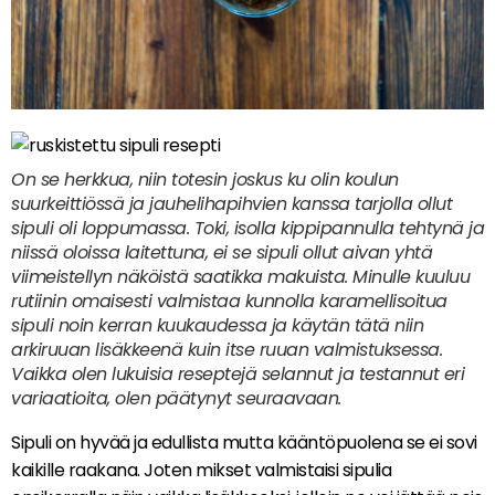
On se herkkua, niin totesin joskus ku olin koulun
suurkeittiössä ja jauhelihapihvien kanssa tarjolla ollut
sipuli oli loppumassa. Toki, isolla kippipannulla tehtynä ja
niissä oloissa laitettuna, ei se sipuli ollut aivan yhtä
viimeistellyn näköistä saatikka makuista. Minulle kuuluu
rutiinin omaisesti valmistaa kunnolla karamellisoitua
sipuli noin kerran kuukaudessa ja käytän tätä niin
arkiruuan lisäkkeenä kuin itse ruuan valmistuksessa.
Vaikka olen lukuisia reseptejä selannut ja testannut eri
variaatioita, olen päätynyt seuraavaan.
Sipuli on hyvää ja edullista mutta kääntöpuolena se ei sovi
kaikille raakana. Joten mikset valmistaisi sipulia