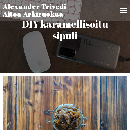
Alexander Trivedi -
Aitoa Arkiruokaa
DIY karamellisoitu
sipuli