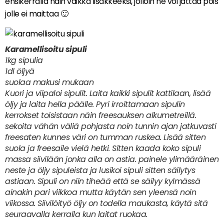
ensikerralla näin vaikka lisäkkeeksi, jolloin ne voi jättää pois
jolle ei maittaa 🙂
Karamellisoitu sipuli
1kg sipulia
1dl öljyä
suolaa makusi mukaan
Kuori ja viipaloi sipulit. Laita kaikki sipulit kattilaan, lisää
öljy ja laita hella päälle. Pyri irroittamaan sipulin
kerrokset toisistaan näin freesauksen alkumetreillä.
sekoita vähän väliä pohjasta noin tunnin ajan jatkuvasti
freesaten kunnes väri on tumman ruskea. Lisää sitten
suola ja freesaile vielä hetki. Sitten kaada koko sipuli
massa siivilään jonka alla on astia. painele ylimääräinen
neste ja öljy sipuleista ja lusikoi sipuli sitten säilytys
astiaan. Sipuli on niin tiheää että se säilyy kylmässä
ainakin pari viikkoa mutta käytän sen yleensä noin
viikossa. Siivilöityö öljy on todella maukasta, käytä sitä
seuraavalla kerralla kun laitat ruokaa.