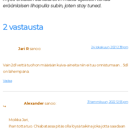
eräänlaisen lihapulla subin, joten stay tuned.
2 vastausta
24 lokakuun, 2021 2:38 pm
Jari R
sanoo:
Vain 2dl vettä tuohon määrään kuiva-aineita niin ei tuu onnistumaan… 5dl
on lähempänä.
Vastaa
31 tammikuun, 2022 12:55 pm
Alexander
sanoo:
Moikka Jari,
Ihan totta tuo. Chiabatassa pitäs olla löysä taikina joka jotta saadaan