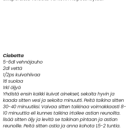
Ciabatta
5-6dl vehnäjauho
2dl vettä
1/2ps kuivahiivaa
1tl suolaa
1rkl öljyä
Yhdistä ensin kaikki kuivat ainekset, sekoita hyvin ja
kaada sitten vesi ja sekoita minuutti. Peitä taikina sitten
30-40 minuutiksi. Vaivaa sitten taikinaa voimakkaasti 8-
10 minuuttia eli kunnes taikina irtoilee astian reunoilta.
lisää sitten öljy ja levitä se taikinan pintaan ja astian
reunoille. Peitä sitten astia ja anna kohota 1,5-2 tuntia.