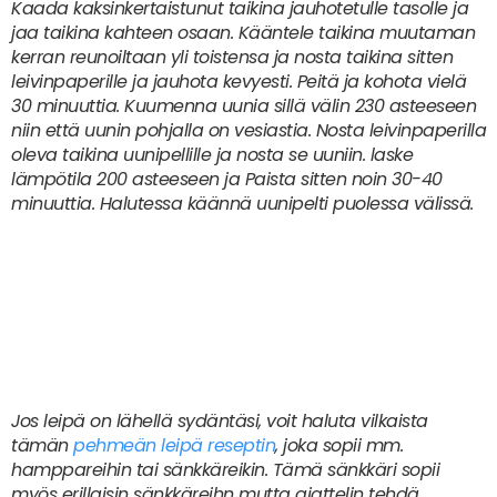
Kaada kaksinkertaistunut taikina jauhotetulle tasolle ja
jaa taikina kahteen osaan. Kääntele taikina muutaman
kerran reunoiltaan yli toistensa ja nosta taikina sitten
leivinpaperille ja jauhota kevyesti. Peitä ja kohota vielä
30 minuuttia. Kuumenna uunia sillä välin 230 asteeseen
niin että uunin pohjalla on vesiastia. Nosta leivinpaperilla
oleva taikina uunipellille ja nosta se uuniin. laske
lämpötila 200 asteeseen ja Paista sitten noin 30-40
minuuttia. Halutessa käännä uunipelti puolessa välissä.
Jos leipä on lähellä sydäntäsi, voit haluta vilkaista
tämän
pehmeän leipä reseptin
, joka sopii mm.
hamppareihin tai sänkkäreikin. Tämä sänkkäri sopii
myös erillaisin sänkkäreihn mutta ajattelin tehdä