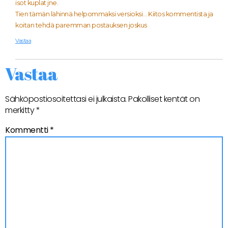
isot kuplat jne.
Tien tämän lähinnä helpommaksi versioksi… Kiitos kommentista ja
koitan tehdä paremman postauksen joskus
Vastaa
Vastaa
Sähköpostiosoitettasi ei julkaista.
Pakolliset kentät on
merkitty
*
Kommentti
*