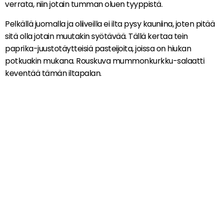
verrata, niin jotain tumman oluen tyyppistä.
Pelkällä juomalla ja oliiveilla ei ilta pysy kauniina, joten pitää
sitä olla jotain muutakin syötävää. Tällä kertaa tein
paprika-juustotäytteisiä pasteijoita, joissa on hiukan
potkuakin mukana. Rouskuva mummonkurkku-salaatti
keventää tämän iltapalan.