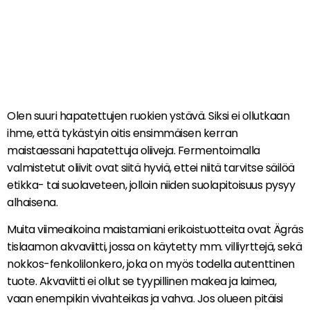
Olen suuri hapatettujen ruokien ystävä. Siksi ei ollutkaan
ihme, että tykästyin oitis ensimmäisen kerran
maistaessani hapatettuja oliiveja. Fermentoimalla
valmistetut oliivit ovat siitä hyviä, ettei niitä tarvitse säilöä
etikka- tai suolaveteen, jolloin niiden suolapitoisuus pysyy
alhaisena.
Muita viimeaikoina maistamiani erikoistuotteita ovat Ägräs
tislaamon akvaviitti, jossa on käytetty mm. villiyrttejä, sekä
nokkos-fenkolilonkero, joka on myös todella autenttinen
tuote. Akvaviitti ei ollut se tyypillinen makea ja laimea,
vaan enempikin vivahteikas ja vahva. Jos olueen pitäisi