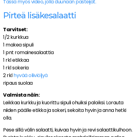
Tässä myös video, jolla duunaan pasteijat.
Pirteä lisäkesalaatti
Tarvitset:
1/2 kurkkua
1 makea sipuli
1 pnt romainesalaattia
1 rkl etikkaa
1 rkl sokeria
2 rkl
hyvää oliiviöljyä
ripaus suolaa
Valmista näin:
Leikkaa kurkku ja kuorittu sipuli ohuiksi paloiksi. Lorauta
niiden päälle etikka ja sokeri, sekoita hyvin ja anna hetki
olla.
Pese sillä välin salaatti, kuivaa hyvin ja revi salaattikulhoon.