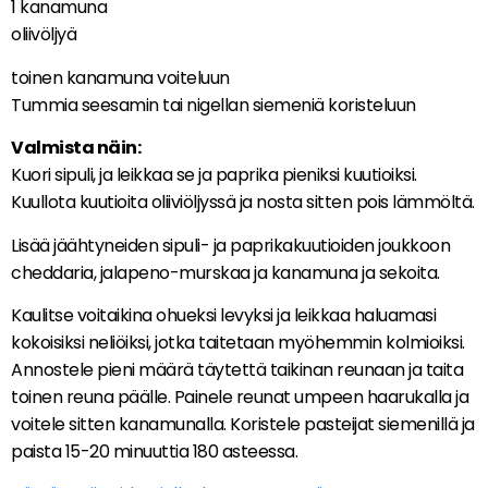
1 kanamuna
oliivöljyä
toinen kanamuna voiteluun
Tummia seesamin tai nigellan siemeniä koristeluun
Valmista näin:
Kuori sipuli, ja leikkaa se ja paprika pieniksi kuutioiksi.
Kuullota kuutioita oliiviöljyssä ja nosta sitten pois lämmöltä.
Lisää jäähtyneiden sipuli- ja paprikakuutioiden joukkoon
cheddaria, jalapeno-murskaa ja kanamuna ja sekoita.
Kaulitse voitaikina ohueksi levyksi ja leikkaa haluamasi
kokoisiksi neliöiksi, jotka taitetaan myöhemmin kolmioiksi.
Annostele pieni määrä täytettä taikinan reunaan ja taita
toinen reuna päälle. Painele reunat umpeen haarukalla ja
voitele sitten kanamunalla. Koristele pasteijat siemenillä ja
paista 15-20 minuuttia 180 asteessa.