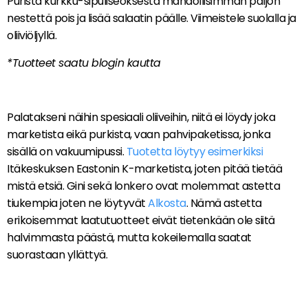
Purista kurkku-sipuliseoksesta mahdollisimman paljon
nestettä pois ja lisää salaatin päälle. Viimeistele suolalla ja
oliiviöljyllä.
*Tuotteet saatu blogin kautta
Palatakseni näihin spesiaali oliiveihin, niitä ei löydy joka
marketista eikä purkista, vaan pahvipaketissa, jonka
sisällä on vakuumipussi.
Tuotetta löytyy esimerkiksi
Itäkeskuksen Eastonin K-marketista, joten pitää tietää
mistä etsiä. Gini sekä lonkero ovat molemmat astetta
tiukempia joten ne löytyvät
Alkosta
. Nämä astetta
erikoisemmat laatutuotteet eivät tietenkään ole siitä
halvimmasta päästä, mutta kokeilemalla saatat
suorastaan yllättyä.