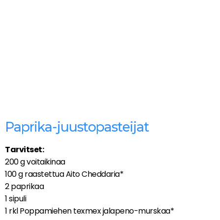
Paprika-juustopasteijat
Tarvitset:
200 g voitaikinaa
100 g raastettua Aito Cheddaria*
2 paprikaa
1 sipuli
1 rkl Poppamiehen texmex jalapeno-murskaa*