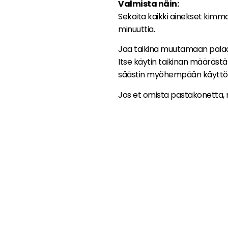
Valmista näin:
Sekoita kaikki ainekset kimmo
minuuttia.
Jaa taikina muutamaan palaan 
Itse käytin taikinan määrästä 
säästin myöhempään käyttö
Jos et omista pastakonetta, 