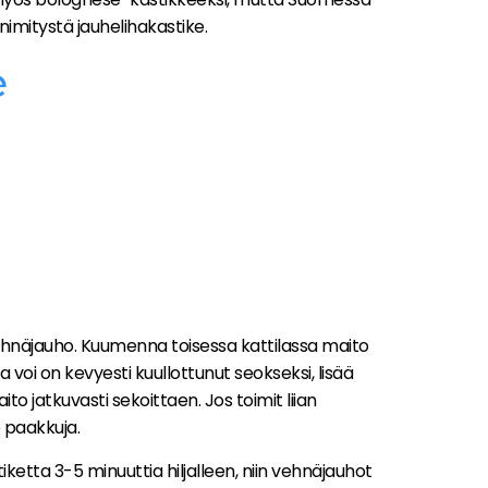
imitystä jauhelihakastike.
e
ehnäjauho. Kuumenna toisessa kattilassa maito
 voi on kevyesti kuullottunut seokseksi, lisää
 jatkuvasti sekoittaen. Jos toimit liian
 paakkuja.
tiketta 3-5 minuuttia hiljalleen, niin vehnäjauhot