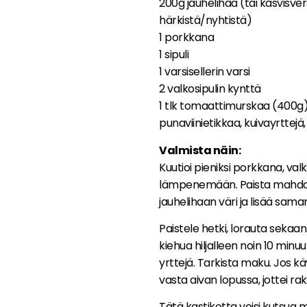
200g jauhelihaa (tai kasvisver
härkistä/nyhtistä)
1 porkkana
1 sipuli
1 varsisellerin varsi
2 valkosipulin kynttä
1 tlk tomaattimurskaa (400g
punaviinietikkaa, kuivayrttejä, 
Valmista näin:
Kuutioi pieniksi porkkana, valkos
lämpenemään. Paista mahdoll
jauhelihaan väri ja lisää sama
Paistele hetki, lorauta sekaa
kiehua hiljalleen noin 10 minuut
yrttejä. Tarkista maku. Jos käy
vasta aivan lopussa, jottei r
Tätä kastiketta voisi kutsu