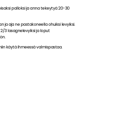
isaksi palloksi ja anna tekeytyä 20-30
ja aja ne pastakoneella ohuiksi levyiksi.
2/3 lasagnelevyiksi ja loput
ön.
niin käytä ihmeessä valmispastaa.