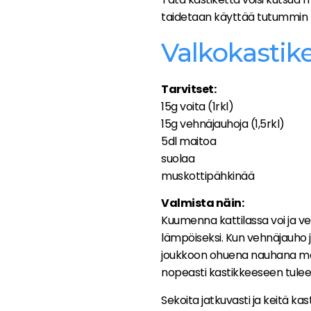
taidetaan käyttää tutummin n
Valkokastik
Tarvitset:
15g voita (1rkl)
15g vehnäjauhoja (1,5rkl)
5dl maitoa
suolaa
muskottipähkinää
Valmista näin:
Kuumenna kattilassa voi ja v
lämpöiseksi. Kun vehnäjauho ja
joukkoon ohuena nauhana maito
nopeasti kastikkeeseen tulee
Sekoita jatkuvasti ja keitä kas