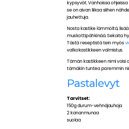
kypsyvät. Vanhoissa ohjeissa 
se on aivan liikaa siihen nähd
jauhettuja.
Nosta kastike lämmöltä, lisää
muskottipähkinää. Sekoita hyv
Tästä reseptistä tein myös
v
valkokastikkeen valmistus.
Tämän kastikkeen nimi voisi
tämäkin tuntea paremmin nim
Pastalevyt
Tarvitset:
150g durum-vehnäjauhoja
2 kananmunaa
suolaa