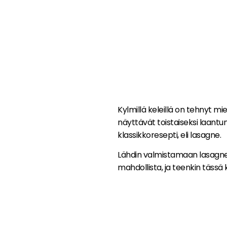
Kylmillä keleillä on tehnyt m
näyttävät toistaiseksi laantun
klassikkoresepti, eli lasagne.
Lähdin valmistamaan lasagnea n
mahdollista, ja teenkin tässä 