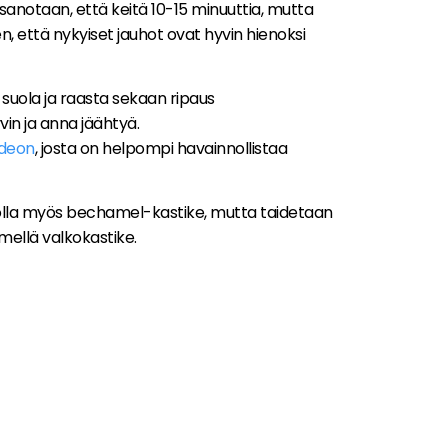
sanotaan, että keitä 10-15 minuuttia, mutta
en, että nykyiset jauhot ovat hyvin hienoksi
 suola ja raasta sekaan ripaus
in ja anna jäähtyä.
ideon
, josta on helpompi havainnollistaa
 olla myös bechamel-kastike, mutta taidetaan
ellä valkokastike.