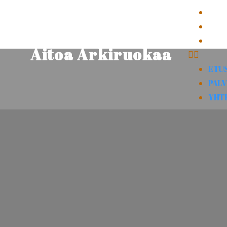
ETU
PAL
YHT
Aitoa Arkiruokaa
ETU
PAL
YHT