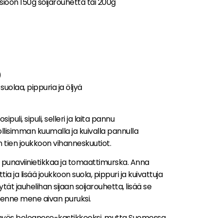
sioon 150g soijarouhetta tai 200g
)
suolaa, pippuria ja öljyä
ipuli, sipuli, selleri ja laita pannu
isimman kuumalla ja kuivalla pannulla
n tien joukkoon vihanneskuutiot.
n punaviinietikkaa ja tomaattimurska. Anna
tia ja lisää joukkoon suola, pippuri ja kuivattuja
tät jauhelihan sijaan soijarouhetta, lisää se
akenne mene aivan puruksi.
a myös bolognese-kastikkeeksi, mutta Suomessa