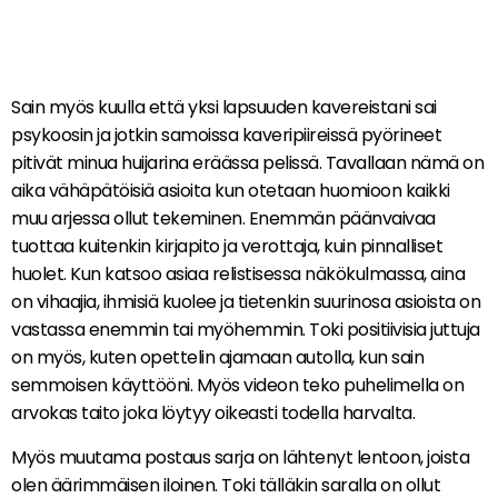
Sain myös kuulla että yksi lapsuuden kavereistani sai
psykoosin ja jotkin samoissa kaveripiireissä pyörineet
pitivät minua huijarina eräässa pelissä. Tavallaan nämä on
aika vähäpätöisiä asioita kun otetaan huomioon kaikki
muu arjessa ollut tekeminen. Enemmän päänvaivaa
tuottaa kuitenkin kirjapito ja verottaja, kuin pinnalliset
huolet. Kun katsoo asiaa relistisessa näkökulmassa, aina
on vihaajia, ihmisiä kuolee ja tietenkin suurinosa asioista on
vastassa enemmin tai myöhemmin. Toki positiivisia juttuja
on myös, kuten opettelin ajamaan autolla, kun sain
semmoisen käyttööni. Myös videon teko puhelimella on
arvokas taito joka löytyy oikeasti todella harvalta.
Myös muutama postaus sarja on lähtenyt lentoon, joista
olen äärimmäisen iloinen. Toki tälläkin saralla on ollut