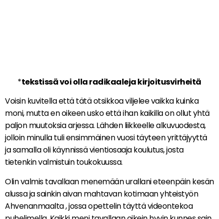
*
tekstissä voi olla radikaaleja kirjoitusvirheitä
Voisin kuvitella että tätä otsikkoa viljelee vaikka kuinka
moni, mutta en oikeen usko että ihan kaikilla on ollut yhtä
paljon muutoksia arjessa. Lähden liikkeelle alkuvuodesta,
jolloin minulla tuli ensimmäinen vuosi täyteen yrittäjyyttä
ja samalla oli käynnissä vientiosaaja koulutus, josta
tietenkin valmistuin toukokuussa.
Olin valmis tavallaan menemään urallani eteenpäin kesän
alussa ja sainkin aivan mahtavan kotimaan yhteistyön
Ahvenanmaalta , jossa opettelin täyttä videontekoa
puhelimella. Kaikki meni tavallaan oikein hyvin kunnes sain