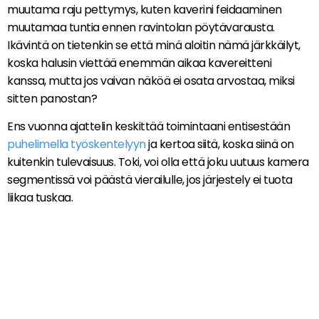
muutama raju pettymys, kuten kaverini feidaaminen
muutamaa tuntia ennen ravintolan pöytävarausta.
Ikävintä on tietenkin se että minä aloitin nämä järkkäilyt,
koska halusin viettää enemmän aikaa kavereitteni
kanssa, mutta jos vaivan näköä ei osata arvostaa, miksi
sitten panostan?
Ens vuonna ajattelin keskittää toimintaani entisestään
puhelimella työskentelyyn
ja kertoa siitä, koska siinä on
kuitenkin tulevaisuus. Toki, voi olla että joku uutuus kamera
segmentissä voi päästä vierailulle, jos järjestely ei tuota
liikaa tuskaa.