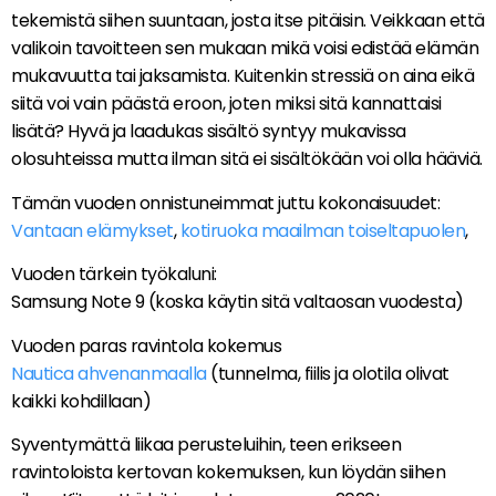
tekemistä siihen suuntaan, josta itse pitäisin. Veikkaan että
valikoin tavoitteen sen mukaan mikä voisi edistää elämän
mukavuutta tai jaksamista. Kuitenkin stressiä on aina eikä
siitä voi vain päästä eroon, joten miksi sitä kannattaisi
lisätä? Hyvä ja laadukas sisältö syntyy mukavissa
olosuhteissa mutta ilman sitä ei sisältökään voi olla hääviä.
Tämän vuoden onnistuneimmat juttu kokonaisuudet:
Vantaan elämykset
,
kotiruoka maailman toiseltapuolen
,
Vuoden tärkein työkaluni:
Samsung Note 9 (koska käytin sitä valtaosan vuodesta)
Vuoden paras ravintola kokemus
Nautica ahvenanmaalla
(tunnelma, fiilis ja olotila olivat
kaikki kohdillaan)
Syventymättä liikaa perusteluihin, teen erikseen
ravintoloista kertovan kokemuksen, kun löydän siihen