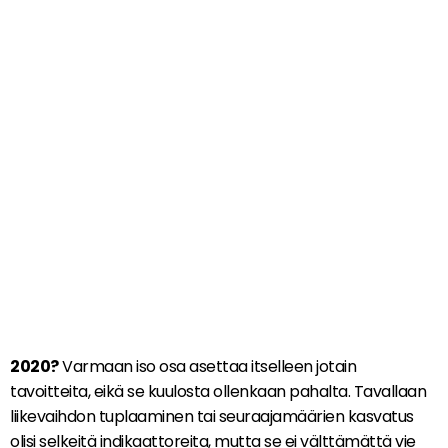
2020?
Varmaan iso osa asettaa itselleen jotain
tavoitteita, eikä se kuulosta ollenkaan pahalta. Tavallaan
liikevaihdon tuplaaminen tai seuraajamäärien kasvatus
olisi selkeitä indikaattoreita, mutta se ei välttämättä vie