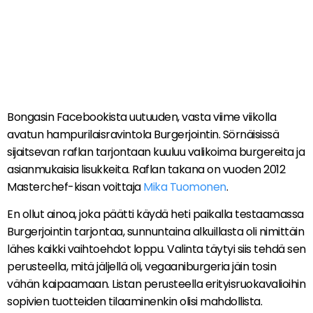
Bongasin Facebookista uutuuden, vasta viime viikolla
avatun hampurilaisravintola Burgerjointin. Sörnäisissä
sijaitsevan raflan tarjontaan kuuluu valikoima burgereita ja
asianmukaisia lisukkeita. Raflan takana on vuoden 2012
Masterchef-kisan voittaja
Mika Tuomonen
.
En ollut ainoa, joka päätti käydä heti paikalla testaamassa
Burgerjointin tarjontaa, sunnuntaina alkuillasta oli nimittäin
lähes kaikki vaihtoehdot loppu. Valinta täytyi siis tehdä sen
perusteella, mitä jäljellä oli, vegaaniburgeria jäin tosin
vähän kaipaamaan. Listan perusteella erityisruokavalioihin
sopivien tuotteiden tilaaminenkin olisi mahdollista.