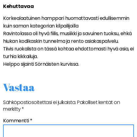
Kehuttavaa
Korkealaatuinen hamppari huomattavasti edullisemmin
kuin saman kategorian kilpailijoilla
Ravintolassa oli hyvä fiilis, musiikki ja savuinen tuoksu, ehkä
hiukan kodikaskin tunnelma ja rento asiakaspalvelu.
Tiivis ruokalista on tässä kohtaa ehdottomasti hyvä asia, ei
turhia kikkailuja.
Helppo sijainti Sörnäisten kurvissa.
Vastaa
Sähköpostiosoitettasi ei julkaista.
Pakolliset kentät on
merkitty
*
Kommentti
*