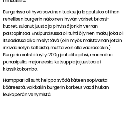
minuutissa.
Burgerissa oli hyvä savuinen tuoksu ja lopputulos oli ihan
rehellisen burgerin näköinen: hyvän väriset briossi-
kuoret, sulanut juusto ja pihvissä jonkin verran
paistopintaa. Ensipuraisussa oli tuhti öljyinen maku, joka oli
itseasiassa aika mielyttävä (olin myös maistavinani jotain
inkivääriöljyn kaltaista, mutta voin olla väärässäkin.)
Burgerin välistä löytyi 200g jauhelihapihvi, marinoitua
punasipulia, majoneesia, ketsuppia ja juustoa eli
klassikkokombo.
Hamppari oli suht helppo syödä käteen sopivasta
kääreestä, vaikkakin burgerin korkeus vaati hiukan
leukaperän venymistä.