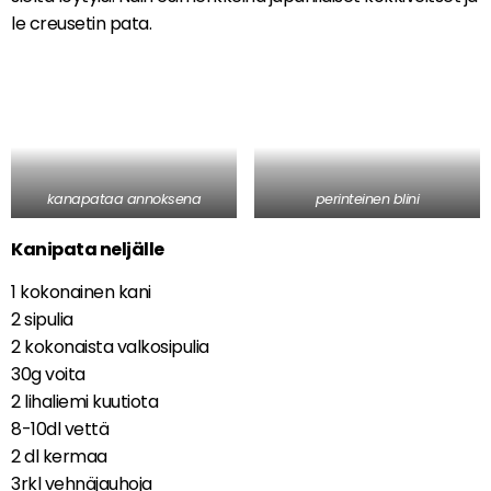
le creusetin pata.
kanapataa annoksena
perinteinen blini
Kanipata neljälle
1 kokonainen kani
2 sipulia
2 kokonaista valkosipulia
30g voita
2 lihaliemi kuutiota
8-10dl vettä
2 dl kermaa
3rkl vehnäjauhoja