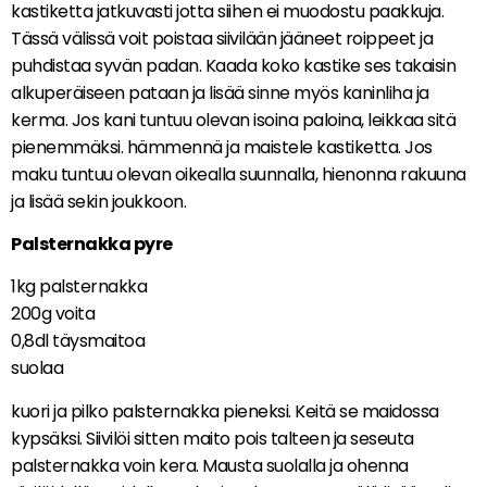
kastiketta jatkuvasti jotta siihen ei muodostu paakkuja.
Tässä välissä voit poistaa siivilään jääneet roippeet ja
puhdistaa syvän padan. Kaada koko kastike ses takaisin
alkuperäiseen pataan ja lisää sinne myös kaninliha ja
kerma. Jos kani tuntuu olevan isoina paloina, leikkaa sitä
pienemmäksi. hämmennä ja maistele kastiketta. Jos
maku tuntuu olevan oikealla suunnalla, hienonna rakuuna
ja lisää sekin joukkoon.
Palsternakka pyre
1kg palsternakka
200g voita
0,8dl täysmaitoa
suolaa
kuori ja pilko palsternakka pieneksi. Keitä se maidossa
kypsäksi. Siivilöi sitten maito pois talteen ja seseuta
palsternakka voin kera. Mausta suolalla ja ohenna