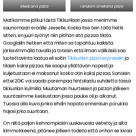
Mexicana pizza
random smetana pizza
Matkamme jatkui tästä Tikkurilaan jossa menimme
saunomaan eräälle Jesselle. Koska itse tein töitä hetki
sitten, en juuri syönyt niin pitihän sitä pizzaa tilata.
Googlailin hetken että miten sa tapahtuu kaikista
järkevimmällä tavalla ja totesin että ilman välikäsiä saa
luotettavinta laatua eli soitin
Tikkurilan pizza expressiin
ja
tilasin kaksi pizzaa. Ne saapui yllättävän nopesti ja
kuljetustaan ei maksanut koska otin kaksi pizzaa. Sanoisin
ettei 20€ voi saada parempaa hintalaatu suhdetta tässä
tikkurilan kulmilla. Muutaman huurteisen ja pizzan jälkeen
suuntasimme keskustaan jossa pauke oli jo alkanut.
Tuossa alla kuva jonka ehdin napata ennenkuin porukka
hajosi joka suuntaan.
On niitä paljon kehnompiakin uusiavuosia vietetty ja siitä
kimmokkeena, pitänee jälleen todeta että onhan se kivaa