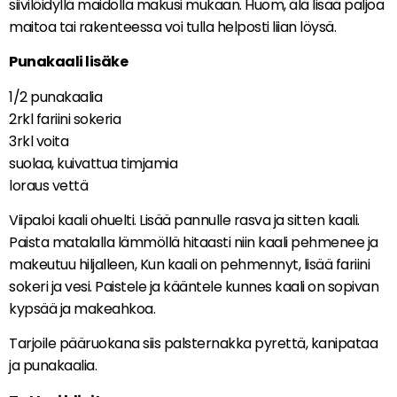
siivilöidyllä maidolla makusi mukaan. Huom, älä lisää paljoa
maitoa tai rakenteessa voi tulla helposti liian löysä.
Punakaali lisäke
1/2 punakaalia
2rkl fariini sokeria
3rkl voita
suolaa, kuivattua timjamia
loraus vettä
Viipaloi kaali ohuelti. Lisää pannulle rasva ja sitten kaali.
Paista matalalla lämmöllä hitaasti niin kaali pehmenee ja
makeutuu hiljalleen, Kun kaali on pehmennyt, lisää fariini
sokeri ja vesi. Paistele ja kääntele kunnes kaali on sopivan
kypsää ja makeahkoa.
Tarjoile pääruokana siis palsternakka pyrettä, kanipataa
ja punakaalia.