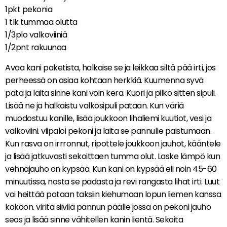
1pkt pekonia
1 tlk tummaa olutta
1/3plo valkoviiniä
1/2pnt rakuunaa
Avaa kani paketista, halkaise se ja leikkaa siltä pää irti, jos
perheessä on asiaa kohtaan herkkiä. Kuumenna syvä
pata ja laita sinne kani voin kera. Kuori ja pilko sitten sipuli.
Lisää ne ja halkaistu valkosipuli pataan. Kun väriä
muodostuu kanille, lisää joukkoon lihaliemi kuutiot, vesi ja
valkoviini. viipaloi pekoni ja laita se pannulle paistumaan.
Kun rasva on irrronnut, ripottele joukkoon jauhot, kääntele
ja lisää jatkuvasti sekoittaen tumma olut. Laske lämpö kun
vehnäjauho on kypsää. Kun kani on kypsää eli noin 45-60
minuutissa, nosta se padasta ja revi rangasta lihat irti. Luut
voi heittää pataan taksiin kiehumaan lopun liemen kanssa
kokoon. viritä siivilä pannun päälle jossa on pekoni jauho
seos ja lisää sinne vähitellen kanin lientä. Sekoita