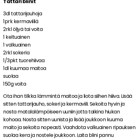
Tattari blinit
3dl tattarijauhoja
1prk kermaviiliä
2rkl öljyä tai voita
1 keltuainen
1 valkuainen
2rkl sokeria
1/3pkt tuorehiivaa
1dl kuumaa maitoa
suolaa
150g voita
Ota ihan tilkka lämmintä maitoa ja liota siihen hiiiva. Lisää
sitten tattarijauho, sokeri ja kermaviili. Sekoita hyvin ja
nosta matalalämpöiseen uuniin jotta taikina hiukan
kohoaa. Nosta sitten uunista ja lisää joukkoon kuuma
maito ja sekoita nopeasti. Vaahdota valkuainen ripauksen
suolaa kera ja nostele joukkoon. Laita blini pannu