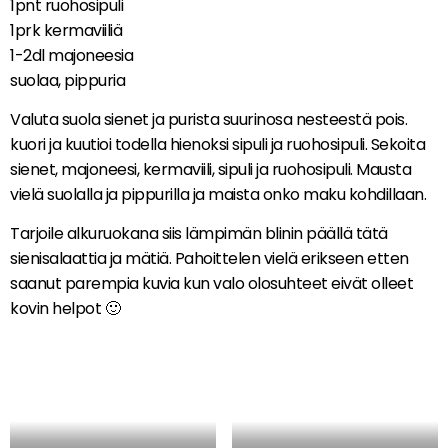
1pnt ruohosipuli
1prk kermaviiliä
1-2dl majoneesia
suolaa, pippuria
Valuta suola sienet ja purista suurinosa nesteestä pois.
kuori ja kuutioi todella hienoksi sipuli ja ruohosipuli. Sekoita
sienet, majoneesi, kermaviili, sipuli ja ruohosipuli. Mausta
vielä suolalla ja pippurilla ja maista onko maku kohdillaan.
Tarjoile alkuruokana siis lämpimän blinin päällä tätä
sienisalaattia ja mätiä. Pahoittelen vielä erikseen etten
saanut parempia kuvia kun valo olosuhteet eivät olleet
kovin helpot 🙂