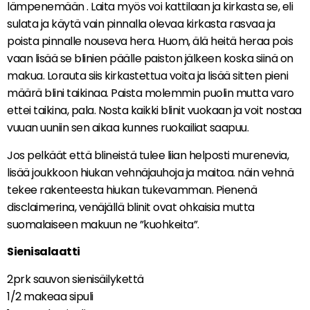
lämpenemään . Laita myös voi kattilaan ja kirkasta se, eli
sulata ja käytä vain pinnalla olevaa kirkasta rasvaa ja
poista pinnalle nouseva hera. Huom, älä heitä heraa pois
vaan lisää se blinien päälle paiston jälkeen koska siinä on
makua. Lorauta siis kirkastettua voita ja lisää sitten pieni
määrä blini taikinaa. Paista molemmin puolin mutta varo
ettei taikina, pala. Nosta kaikki blinit vuokaan ja voit nostaa
vuuan uuniin sen aikaa kunnes ruokailiat saapuu.
Jos pelkäät että blineistä tulee liian helposti murenevia,
lisää joukkoon hiukan vehnäjauhoja ja maitoa. näin vehnä
tekee rakenteesta hiukan tukevamman. Pienenä
disclaimerina, venäjällä blinit ovat ohkaisia mutta
suomalaiseen makuun ne ”kuohkeita”.
Sienisalaatti
2prk sauvon sienisäilykettä
1/2 makeaa sipuli