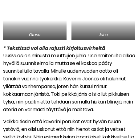
Otava
Juho
* Tekstissä voi olla rajusti kirjoitusvirheitä
Uusivuosi on minusta muuttujien juhla. Useinmiten ilta alkaa
hyvällä suunnitelmalla mutta se ei koskaa pääty
suunnitellulla tavalla. Minulle uudenvuoden aatto oli
tänäkin vuonna työkeikka. Kaverini Joonas oli halunnut
yllättää vanhempansa, joten hän kutsui minut
kokkaamaan jänistä. Toki pelkkä jänis olisi ollut pikkuisen
tylsä, niin päätin että tehdään samalla hiukan blinejä, näin
ateria on varmasti täyttävä ja maittava.
Vaikka tiesin että kaverini porukat ovat hyvän ruuan
ystäviä, en olisi uskonut että niin hienot astiat ja veitset
sieltä löytyisi. Näin esimerkkeinä japanilaiset kokkiveitset ja