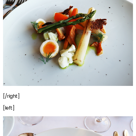
[/right]
[left]