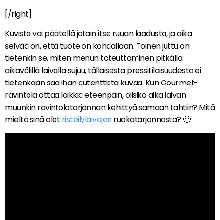
[/right]
Kuvista voi päätellä jotain itse ruuan laadusta, ja aika
selvää on, että tuote on kohdallaan. Toinen juttu on
tietenkin se, miten menun toteuttaminen pitkällä
aikavälillä laivalla sujuu, tällaisesta pressitilaisuudesta ei
tietenkään saa ihan autenttista kuvaa. Kun Gourmet-
ravintola ottaa loikkia eteenpäin, olisiko aika laivan
muunkin ravintolatarjonnan kehittyä samaan tahtiin? Mitä
mieltä sinä olet
risteilylaivojen
ruokatarjonnasta? 🙂