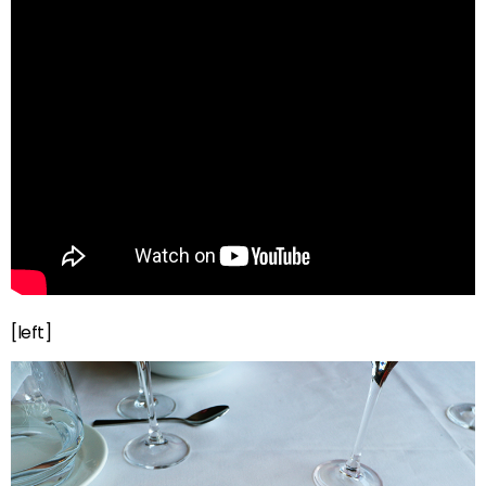
[left]