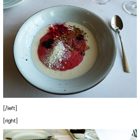
[/left]
[right]