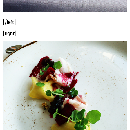
[/left]
[right]