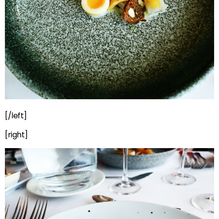
[/left]
[right]