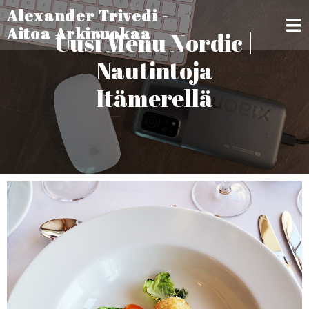
Alexander Trivedi -
Aitoa Arkiruokaa
Uusi Menu Nordic |
Nautintoja
Itämerellä