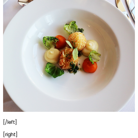
[/left]
[right]