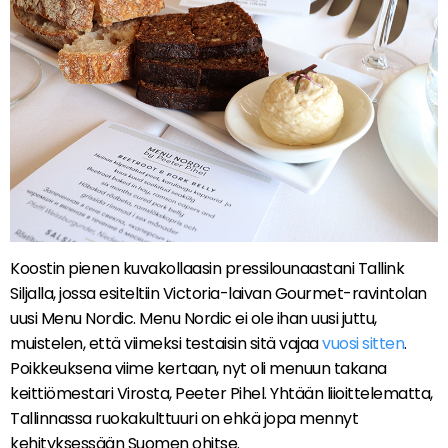
Koostin pienen kuvakollaasin pressilounaastani Tallink
Siljalla, jossa esiteltiin Victoria-laivan Gourmet-ravintolan
uusi Menu Nordic. Menu Nordic ei ole ihan uusi juttu,
muistelen, että viimeksi testaisin sitä vajaa
vuosi sitten
.
Poikkeuksena viime kertaan, nyt oli menuun takana
keittiömestari Virosta, Peeter Pihel. Yhtään liioittelematta,
Tallinnassa ruokakulttuuri on ehkä jopa mennyt
kehityksessään Suomen ohitse.