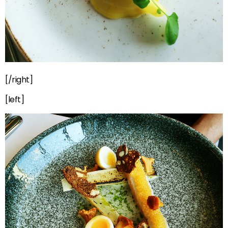
[/right]
[left]