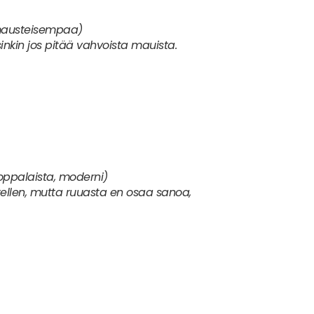
aista, perinteinen)
yä.