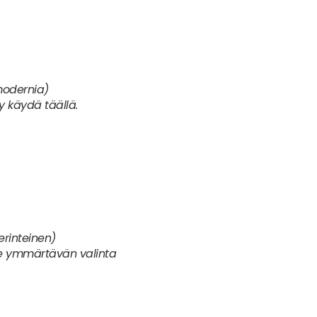
oppalaista, moderni)
tellen, mutta ruuasta en osaa sanoa,