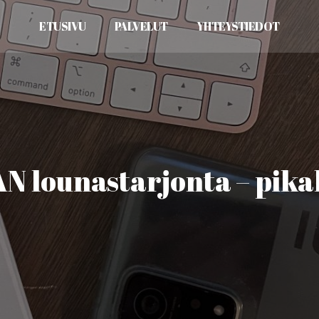
ETUSIVU
PALVELUT
YHTEYSTIEDOT
N lounastarjonta – pika