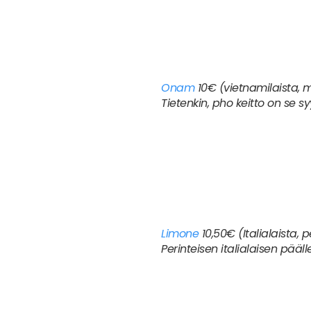
Hello Gorgeous
12,50€ (euro
Todella moderni tilasta pää
missasimme lounaan.