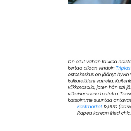
On ollut vähän taukoa näist
kertaa ollaan vihdoin
Tripla
ostoskeskus on jäänyt hyvin vä
kulkureittieni varrella. Kuiten
viikkotasolla, joten hän sai 
vilkaisemassa tuotetta. Täss
katsoimme suuntaa antavasti
Eastmarket
12,90€ (aasi
Rapea korean fried chick
Onam
10€ (vietnamilais
Tietenkin, pho keitto on 
Limone
10,50€ (Italialais
Perinteisen italialaisen
Capperi
10,30€ (Napolila
Premium pizzaa jolla ei ol
Brokadi
12,80€ (kiin
Isoon tankkaus nälkä