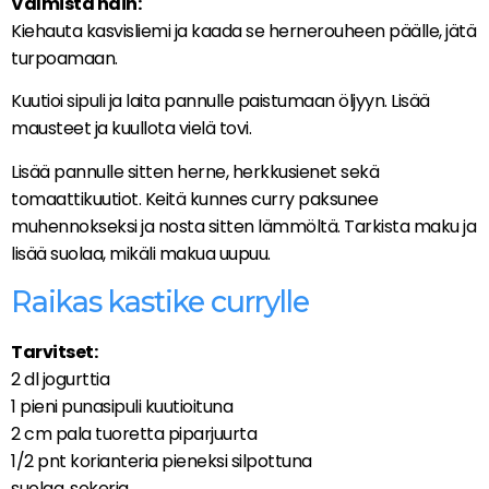
Valmista näin:
Kiehauta kasvisliemi ja kaada se hernerouheen päälle, jätä
turpoamaan.
Kuutioi sipuli ja laita pannulle paistumaan öljyyn. Lisää
mausteet ja kuullota vielä tovi.
Lisää pannulle sitten herne, herkkusienet sekä
tomaattikuutiot. Keitä kunnes curry paksunee
muhennokseksi ja nosta sitten lämmöltä. Tarkista maku ja
lisää suolaa, mikäli makua uupuu.
Raikas kastike currylle
Tarvitset:
2 dl jogurttia
1 pieni punasipuli kuutioituna
2 cm pala tuoretta piparjuurta
1/2 pnt korianteria pieneksi silpottuna
suolaa, sokeria