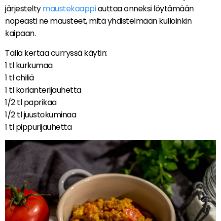
järjestelty
maustekaappi
auttaa onneksi löytämään
nopeasti ne mausteet, mitä yhdistelmään kulloinkin
kaipaan.
Tällä kertaa curryssä käytin:
1 tl kurkumaa
1 tl chiliä
1 tl korianterijauhetta
1/2 tl paprikaa
1/2 tl juustokuminaa
1 tl pippurijauhetta