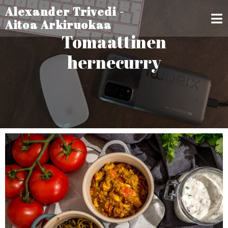
Alexander Trivedi -
Aitoa Arkiruokaa
Tomaattinen
hernecurry