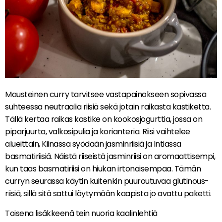
Mausteinen curry tarvitsee vastapainokseen sopivassa
suhteessa neutraalia riisiä sekä jotain raikasta kastiketta.
Tällä kertaa raikas kastike on kookosjogurttia, jossa on
piparjuurta, valkosipulia ja korianteria. Riisi vaihtelee
alueittain, Kiinassa syödään jasminriisiä ja Intiassa
basmatiriisiä. Näistä riiseistä jasminriisi on aromaattisempi,
kun taas basmatiriisi on hiukan irtonaisempaa. Tämän
curryn seurassa käytin kuitenkin puuroutuvaa glutinous-
riisiä, sillä sitä sattui löytymään kaapista jo avattu paketti.
Toisena lisäkkeenä tein nuoria kaalinlehtiä