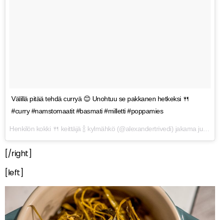
Välillä pitää tehdä curryä 😊 Unohtuu se pakkanen hetkeksi 🍴
#curry #namstomaatit #basmati #milletti #poppamies
Henkilön
kokki 🍴 keittäjä 🍾 kylmähkö
(@alexandertrivedi) jakama julkaisu
[/right]
[left]