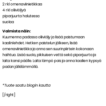
2 rkl omenaviinietikkaa
4 rkl oliiviöljyä
piparjuurta halutessa
suolaa
Valmista näin:
Kuumenna padassa oliiviöljy ja lisää paistumaan
kaalinlehdet. Hetken paistelun jälkeen, lisää
omenaviinietikka ja anna sen suurinpiirtein kokonaan
haihtua. Lisää suola, pikkuisen vettä sekä piparjuurta ja
laita kansi päälle. Laita lämpö pois ja anna kaalien kypsyä
padan jälkilämmöllä.
*Tuote saatu blogin kautta
[/right]