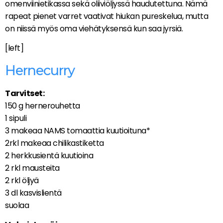
omenviinietikassa sekä oliiviöljyssä haudutettuna. Nämä
rapeat pienet varret vaativat hiukan pureskelua, mutta
on niissä myös oma viehätyksensä kun saa jyrsiä.
[left]
Hernecurry
Tarvitset:
150 g hernerouhetta
1 sipuli
3 makeaa NAMS tomaattia kuutioituna*
2rkl makeaa chilikastiketta
2 herkkusientä kuutioina
2 rkl mausteita
2 rkl öljyä
3 dl kasvislientä
suolaa