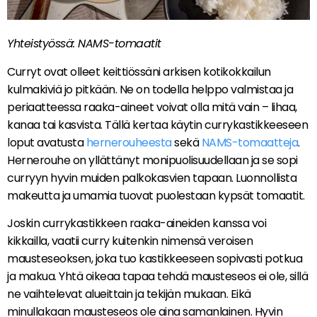
Yhteistyössä: NAMS-tomaatit
Curryt ovat olleet keittiössäni arkisen kotikokkailun
kulmakiviä jo pitkään. Ne on todella helppo valmistaa ja
periaatteessa raaka-aineet voivat olla mitä vain – lihaa,
kanaa tai kasvista. Tällä kertaa käytin currykastikkeeseen
loput avatusta
hernerouheesta
sekä
NAMS-tomaatteja
.
Hernerouhe on yllättänyt monipuolisuudellaan ja se sopi
curryyn hyvin muiden palkokasvien tapaan. Luonnollista
makeutta ja umamia tuovat puolestaan kypsät tomaatit.
Joskin currykastikkeen raaka-aineiden kanssa voi
kikkailla, vaatii curry kuitenkin nimensä veroisen
mausteseoksen, joka tuo kastikkeeseen sopivasti potkua
ja makua. Yhtä oikeaa tapaa tehdä mausteseos ei ole, sillä
ne vaihtelevat alueittain ja tekijän mukaan. Eikä
minullakaan mausteseos ole aina samanlainen. Hyvin