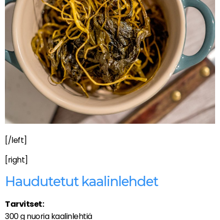
[/left]
[right]
Haudutetut kaalinlehdet
Tarvitset:
300 g nuoria kaalinlehtiä