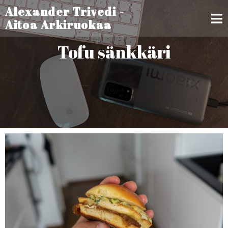
Alexander Trivedi -
Aitoa Arkiruokaa
Tofu sänkkäri