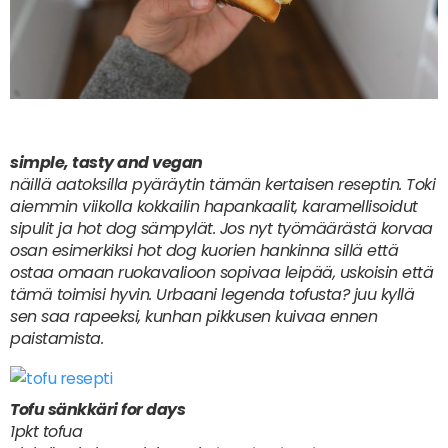
simple, tasty and vegan
näillä aatoksilla pyäräytin tämän kertaisen reseptin. Toki
aiemmin viikolla kokkailin hapankaalit, karamellisoidut
sipulit ja hot dog sämpylät. Jos nyt työmäärästä korvaa
osan esimerkiksi hot dog kuorien hankinna sillä että
ostaa omaan ruokavalioon sopivaa leipää, uskoisin että
tämä toimisi hyvin. Urbaani legenda tofusta? juu kyllä
sen saa rapeeksi, kunhan pikkusen kuivaa ennen
paistamista.
Tofu sänkkäri for days
1pkt tofua