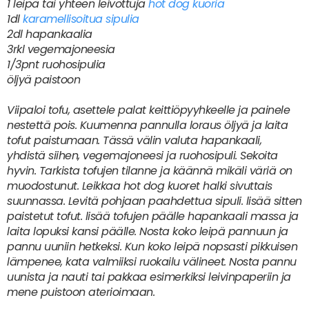
1 leipä tai yhteen leivottuja
hot dog kuoria
1dl
karamellisoitua sipulia
2dl hapankaalia
3rkl vegemajoneesia
1/3pnt ruohosipulia
öljyä paistoon
Viipaloi tofu, asettele palat keittiöpyyhkeelle ja painele
nestettä pois. Kuumenna pannulla loraus öljyä ja laita
tofut paistumaan. Tässä välin valuta hapankaali,
yhdistä siihen, vegemajoneesi ja ruohosipuli. Sekoita
hyvin. Tarkista tofujen tilanne ja käännä mikäli väriä on
muodostunut. Leikkaa hot dog kuoret halki sivuttais
suunnassa. Levitä pohjaan paahdettua sipuli. lisää sitten
paistetut tofut. lisää tofujen päälle hapankaali massa ja
laita lopuksi kansi päälle. Nosta koko leipä pannuun ja
pannu uuniin hetkeksi. Kun koko leipä nopsasti pikkuisen
lämpenee, kata valmiiksi ruokailu välineet. Nosta pannu
uunista ja nauti tai pakkaa esimerkiksi leivinpaperiin ja
mene puistoon aterioimaan.