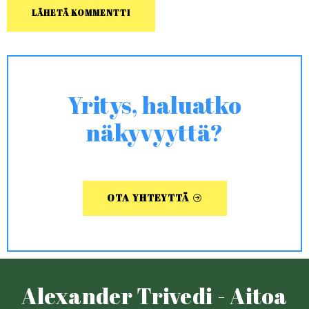
Yritys, haluatko
näkyvyyttä?
OTA YHTEYTTÄ
Alexander Trivedi - Aitoa