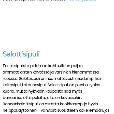
Salottisipuli
Tästä sipulista pidetään kohtuullisen paljon
ammattilaisten käytössä ja varsinkin hienommassa
ruoassa. Salottisipuli on huomattavasti miedompi kuin
keltasipuli tai punasipuli. Salottisipuli on pieni ja työläs
kuoria, mutta nykyään kaupasta saa myös
banaanisalottisipuleita, joita on kuvassakin.
Banaanisalottisipuli on astetta kookkaampi ja hyvin
helppokäyttöinen – vahvasti suosittelen kokeilemaan, jos