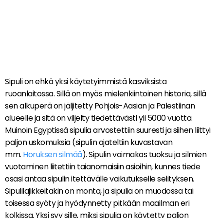
Sipuli on ehkä yksi käytetyimmistä kasviksista
ruoanlaitossa. Sillä on myös mielenkiintoinen historia, sillä
sen alkuperä on jäljitetty Pohjois-Aasian ja Palestiinan
alueelle ja sitä on viljelty tiedettävästi yli 5000 vuotta.
Muinoin Egyptissä sipulia arvostettiin suuresti ja siihen liittyi
paljon uskomuksia (sipulin ajateltiin kuvastavan
mm.
Horuksen silmää
). Sipulin voimakas tuoksu ja silmien
vuotaminen liitettiin taianomaisiin asioihin, kunnes tiede
osasi antaa sipulin itettävälle vaikutukselle selityksen.
Sipulilajikkeitakin on monta, ja sipulia on muodossa tai
toisessa syöty ja hyödynnetty pitkään maailman eri
kolkissa. Yksi syy sille, miksi sipulia on käytetty paljon