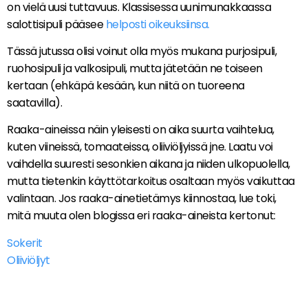
on vielä uusi tuttavuus. Klassisessa uunimunakkaassa
salottisipuli pääsee
helposti oikeuksiinsa.
Tässä jutussa olisi voinut olla myös mukana purjosipuli,
ruohosipuli ja valkosipuli, mutta jätetään ne toiseen
kertaan (ehkäpä kesään, kun niitä on tuoreena
saatavilla).
Raaka-aineissa näin yleisesti on aika suurta vaihtelua,
kuten viineissä, tomaateissa, oliiviöljyissä jne. Laatu voi
vaihdella suuresti sesonkien aikana ja niiden ulkopuolella,
mutta tietenkin käyttötarkoitus osaltaan myös vaikuttaa
valintaan. Jos raaka-ainetietämys kiinnostaa, lue toki,
mitä muuta olen blogissa eri raaka-aineista kertonut:
Sokerit
Oliiviöljyt