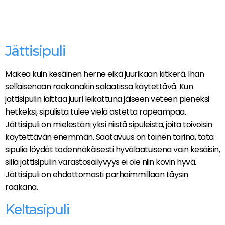
Jättisipuli
Makea kuin kesäinen herne eikä juurikaan kitkerä. Ihan
sellaisenaan raakanakin salaatissa käytettävä. Kun
jättisipulin laittaa juuri leikattuna jäiseen veteen pieneksi
hetkeksi, sipulista tulee vielä astetta rapeampaa.
Jättisipuli on mielestäni yksi niistä sipuleista, joita toivoisin
käytettävän enemmän. Saatavuus on toinen tarina, tätä
sipulia löydät todennäköisesti hyvälaatuisena vain kesäisin,
sillä jättisipulin varastosäilyvyys ei ole niin kovin hyvä.
Jättisipuli on ehdottomasti parhaimmillaan täysin
raakana.
Keltasipuli