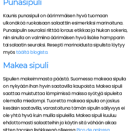
Punasipuli
Kaunis punasipuli on äärimmäisen hyvä tuomaan
ulkonäköä ruokaisaan salaattiin esimerkiksi marinoituna.
Punasipulin seuraksi riittää loraus etikkaa ja hiukan sokeria,
niin sinulla on valmiina äärimäisen hyvä lisäke hampparin
tai salaatin seuraksi. Resepti marinoidusta sipulista löytyy
myös
täältä blogista.
Makea sipuli
Sipulien makeimmasta päästä. Suomessa makeaa sipulia
on nykyään ihan hyvin saatavilla kaupoista. Makea sipuli
saattaa muistuttaa lämpimissä maissa syötyjä sipuleita
olemalla miedompi. Tuoretta makeaa sipulia on joskus
kesäisin saatavilla, varastoituna tämän sipulin säilyvyys ei
ole yhtä hyvä kuin muilla sipuleilla. Makea sipuli kuuluu
ehdottomasti salaatteihin ja käytin sitä vähään aikaa
sitten tacojen lisäkkeenä olleessa
Pico de galossa.