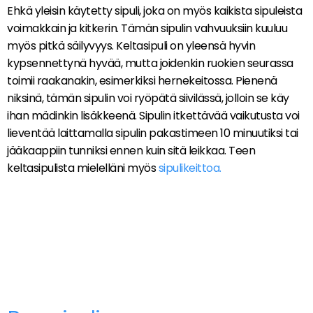
Ehkä yleisin käytetty sipuli, joka on myös kaikista sipuleista
voimakkain ja kitkerin. Tämän sipulin vahvuuksiin kuuluu
myös pitkä säilyvyys. Keltasipuli on yleensä hyvin
kypsennettynä hyvää, mutta joidenkin ruokien seurassa
toimii raakanakin, esimerkiksi hernekeitossa. Pienenä
niksinä, tämän sipulin voi ryöpätä siivilässä, jolloin se käy
ihan mädinkin lisäkkeenä. Sipulin itkettävää vaikutusta voi
lieventää laittamalla sipulin pakastimeen 10 minuutiksi tai
jääkaappiin tunniksi ennen kuin sitä leikkaa. Teen
keltasipulista mielelläni myös
sipulikeittoa.