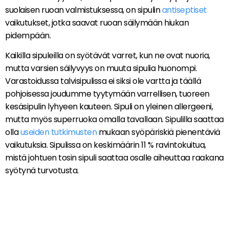
suolaisen ruoan valmistuksessa, on sipulin
antiseptiset
vaikutukset, jotka saavat ruoan säilymään hiukan
pidempään.
Kaikilla sipuleilla on syötävät varret, kun ne ovat nuoria,
mutta varsien säilyvyys on muuta sipulia huonompi.
Varastoidussa talvisipulissa ei siksi ole vartta ja täällä
pohjoisessa joudumme tyytymään varrellisen, tuoreen
kesäsipulin lyhyeen kauteen. Sipuli on yleinen allergeeni,
mutta myös superruoka omalla tavallaan. Sipulilla saattaa
olla
useiden
tutkimusten
mukaan syöpäriskiä pienentäviä
vaikutuksia. Sipulissa on keskimäärin 11 % ravintokuitua,
mistä johtuen tosin sipuli saattaa osalle aiheuttaa raakana
syötynä turvotusta.