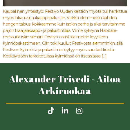
Kaupallinen yhteistyö: Festivo Uuden keittiön myötä tuli hankittua
myös ihkauusi jääkaappi-pakastin. Vaikka olemmekin kahden
hengen talous, kokkaamme kuin isokin perhe ja siksi tarvitsimme
paljon lisää jääkaappi- ja pakastintilaa. Viime syksynä Habitare-
messuilla iskin silmäni Festivo-osastolla metrin levyiseen
kylmiöpakastimeen. Olin toki kuullut Festivosta aiemminkin, sillä
Festivon kylmiöitä ja pakastimia löytyy myös suurkeittiöistä.
Kotikäyttöön tarkoitetuissa kylmiöissä on itseasiassa […]
Alexander Trivedi - Aitoa
Arkiruokaa