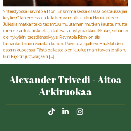
Yhteistyössä Ravintola Rioni Ensimmäisessä osassa postaussarjaa
käytiin Otaniemessä ja tällä kertaa matka jatkui Haukilahteen.
Julkisilla matkanteko tapahtuu muutaman mutkan kautta, mutta
olimme autolla liikkeellä ja kätevästi löytyi parkkipaikkakin, sehän ei
ole nykyään itsestäänselvyys. Ravintola Rioni on siis
tämänkertainen vierailun kohde. Ravintola sijaitsee Haukilahden
ostarin kupeessa. Tästä paikasta olen kuullut mainittavan jo silloin,
kun kirjoitin juttusarjaani […]
Alexander Trivedi - Aitoa
Arkiruokaa