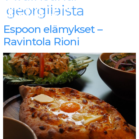
georgilaista
Alexander Trivedi -
Aitoa Arkiruokaa
Espoon elämykset –
Ravintola Rioni