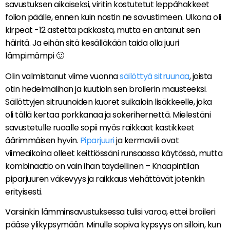
savustuksen aikaiseksi, viritin kostutetut leppähakkeet
folion päälle, ennen kuin nostin ne savustimeen. Ulkona oli
kirpeät -12 astetta pakkasta, mutta en antanut sen
häiritä. Ja eihän sitä kesälläkään taida olla juuri
lämpimämpi 🙂
Olin valmistanut viime vuonna
säilöttyä sitruunaa
, joista
otin hedelmälihan ja kuutioin sen broilerin mausteeksi.
Säilöttyjen sitruunoiden kuoret suikaloin lisäkkeelle, joka
oli tällä kertaa porkkanaa ja sokerihernettä. Mielestäni
savustetulle ruoalle sopii myös raikkaat kastikkeet
äärimmäisen hyvin.
Piparjuuri
ja kermaviili ovat
viimeaikoina olleet keittiössäni runsaassa käytössä, mutta
kombinaatio on vain ihan täydellinen – Knaapintilan
piparjuuren väkevyys ja raikkaus viehättävät jotenkin
erityisesti.
Varsinkin lämminsavustuksessa tulisi varoa, ettei broileri
pääse ylikypsymään. Minulle sopiva kypsyys on silloin, kun