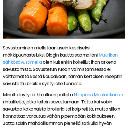
Savustaminen mielletään usein kesäiseksi
mökkipuuhasteluksi. Blogin kautta saamallani
Muurikan
sähkösavustimella
olen kuitenkin kokeillut ihan arkena
savustamista. Savustetun ruoan valmistamisessa ei
välttämättä kestä kauaakaan, tämän kertaisen reseptin
savustettu broileri syntyi alle tunnissa.
Minulta löytyi kohtuullisen pulleita
Naapurin Maalaiskanan
rintafileitä, jotka laitoin savustumaan. Totta kai voisin
savustaa kokonaista broileria tai koipireittä, mutta silloin
kannattaa varautua vähän pidempään kokkaukseen.
Jotta saisin mahdollisimman pienellä sotkulla hyvän