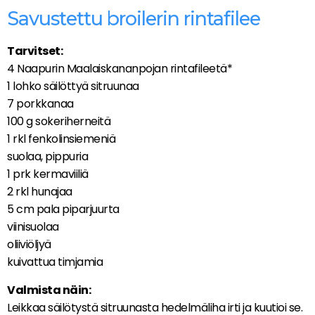
Savustettu broilerin rintafilee
Tarvitset:
4 Naapurin Maalaiskananpojan rintafileetä*
1 lohko säilöttyä sitruunaa
7 porkkanaa
100 g sokeriherneitä
1 rkl fenkolinsiemeniä
suolaa, pippuria
1 prk kermaviiliä
2 rkl hunajaa
5 cm pala piparjuurta
viinisuolaa
oliiviöljyä
kuivattua timjamia
Valmista näin:
Leikkaa säilötystä sitruunasta hedelmäliha irti ja kuutioi se.