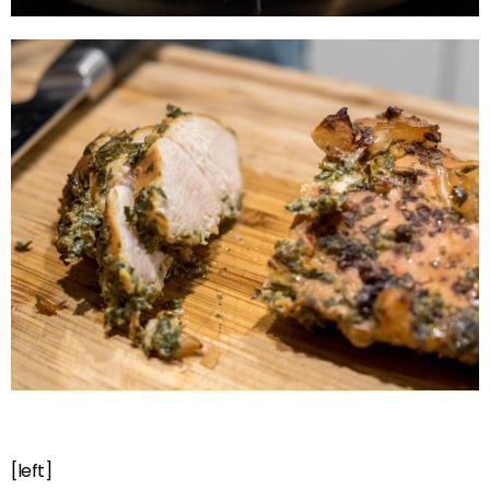
[left]