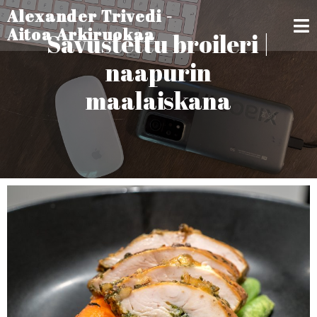
Alexander Trivedi -
Aitoa Arkiruokaa
Savustettu broileri |
naapurin
maalaiskana