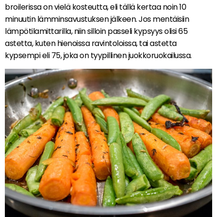
broilerissa on vielä kosteutta, eli tällä kertaa noin 10
minuutin lämminsavustuksen jälkeen. Jos mentäisiin
lämpötilamittarilla, niin silloin passeli kypsyys olisi 65
astetta, kuten hienoissa ravintoloissa, tai astetta
kypsempi eli 75, joka on tyypillinen juokkoruokailussa.