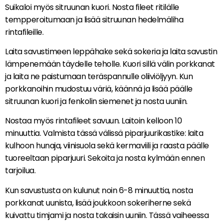
Suikaloi myös sitruunan kuori. Nosta fileet ritilälle
tempperoitumaan ja lisää sitruunan hedelmäliha
rintafileille.
Laita savustimeen leppähake sekä sokeria ja laita savustin
lämpenemään täydelle teholle. Kuori sillä välin porkkanat
ja laita ne paistumaan teräspannulle oliiviöljyyn. Kun
porkkanoihin mudostuu väriä, käännä ja lisää päälle
sitruunan kuori ja fenkolin siemenet ja nosta uuniin.
Nostaa myös rintafileet savuun. Laitoin kelloon 10
minuuttia. Valmista tässä välissä piparjuurikastike: laita
kulhoon hunaja, viinisuola sekä kermaviili ja raasta päälle
tuoreeltaan piparjuuri. Sekoita ja nosta kylmään ennen
tarjoilua.
Kun savustusta on kulunut noin 6-8 minuuttia, nosta
porkkanat uunista, lisää joukkoon sokeriherne sekä
kuivattu timjami ja nosta takaisin uuniin. Tässä vaiheessa