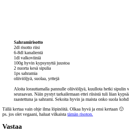
Sahramirisotto
2dl risotto riisi
6-8dl kanalientä
1dl valkoviiniä
100g hyvin kypsynyttä juustoa
2 nuorta kesä sipulia
1ps sahramia
oliiviöljyä, suolaa, yrttejä
Aloita lorauttamalla pannulle oliiviöljyä, kuullota hetki sipulin v
seuraavan. Näin pystyt tarkailemaan ettei riisistä tuli liian kypsä
raastettuna ja sahrami. Sekoita hyvin ja maista onko suola kohdill
Tällä kertaa vain ohje ilma löpinöitä. Olkaa hyvä ja ensi kertaan 🙂
ps. jos olet vegaani, haluat vilkaista
tämän risoton.
Vastaa