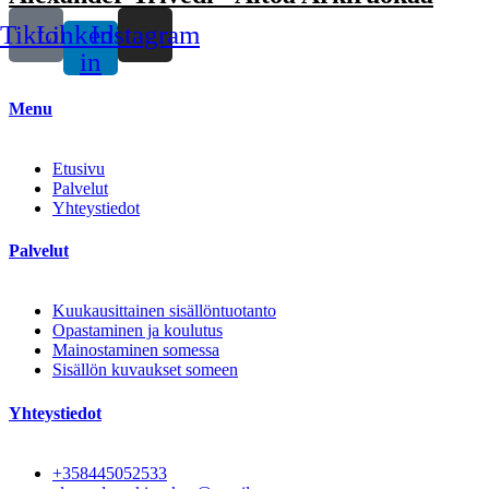
Tiktok
Linkedin-
Instagram
in
Menu
Etusivu
Palvelut
Yhteystiedot
Palvelut
Kuukausittainen sisällöntuotanto
Opastaminen ja koulutus
Mainostaminen somessa
Sisällön kuvaukset someen
Yhteystiedot
+358445052533