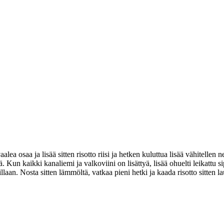
aalea osaa ja lisää sitten risotto riisi ja hetken kuluttua lisää vähitellen
ä. Kun kaikki kanaliemi ja valkoviini on lisättyä, lisää ohuelti leikattu s
aan. Nosta sitten lämmöltä, vatkaa pieni hetki ja kaada risotto sitten laut