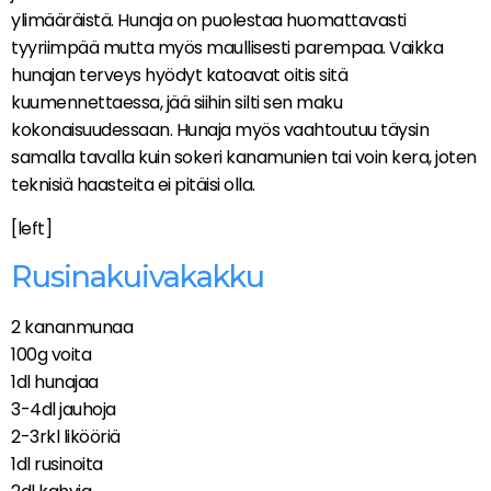
ylimääräistä. Hunaja on puolestaa huomattavasti
tyyriimpää mutta myös maullisesti parempaa. Vaikka
hunajan terveys hyödyt katoavat oitis sitä
kuumennettaessa, jää siihin silti sen maku
kokonaisuudessaan. Hunaja myös vaahtoutuu täysin
samalla tavalla kuin sokeri kanamunien tai voin kera, joten
teknisiä haasteita ei pitäisi olla.
[left]
Rusinakuivakakku
2 kananmunaa
100g voita
1dl hunajaa
3-4dl jauhoja
2-3rkl likööriä
1dl rusinoita