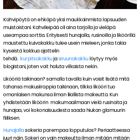
Kahvipöytä on ehkäpä yksi maukkainmista lapsuuden
muistoistani. Kahvileipää oli aina tarjolla ja vieläpä
useampaa sorttia. Erityisesti hunajalla, rusinoilla ja liköörillä
maustettu kuivakakku tulee usein mieleen, jonka takia
kyseistä kakkua ajattelin
tehdä.
kurpitsakakku
ja
siruunakakku
löytyy myös
blogistani, joten voit haluta vilkaista nekin.
Likööriä taikinaan? samalla tavalla kuin voisit lisätä mitä
tahansa makusiirappia taikinaan, tilkka likööri tuo
omanlaisen makunsa ilman liiallista makeutta. Kun
yhdistetään liköörin makumaailmaan vielä rusinoita ja
hunajaa, voi kokonaisuudesta saada hiukan glamuurin
fiiliksen.
Hunajalla
sokeria parempaa lopputulos? Periaatteessa
juuri näin. Sokeri on vain makeutta ilman mitään mitään