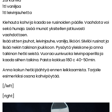
2dl kahvia
1tl vaniljaa
1tl leivinjauhetta
Kiehauta kahvi ja kaada se rusinoiden päälle. Vaahdota voi
sekä hunaja. Lisää munat yksitellen jatkuvasti
vaahdottaen.
lisää sitten jauhot, leivinjauhe, vanilja, likööri. Siivilöi rusinat ja
lisää nekin taikinan joukkoon. Pysäytä yleiskone ja anna
taikinan hetki seistä. Vuoraa uunivuoka leivinpaperilla ja
kaada siihen taikina. Paista kakkua 180 c 40-50min.
Anna kakun hetki jäähtyä ennen leikkaamista. Tarjoile
esimerkiksi osana kahvipöytää.
[/left]
[right]