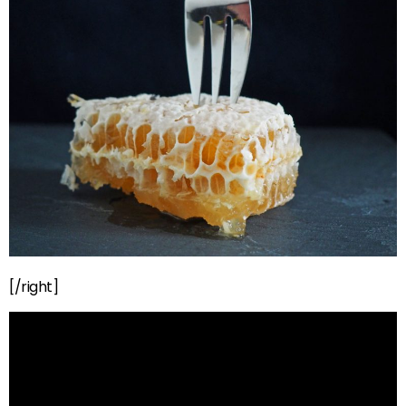
[/right]