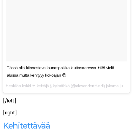
Tässä olisi kiinnostava lounaspaikka lauttasaaressa 🍴🍔 vielä
alussa mutta kehityyy kokoajan 😉
Henkilön
kokki 🍴 keittäjä 🍾 kylmähkö
(@alexandertrivedi) jakama julkaisu
[/left]
[right]
Kehitettävää