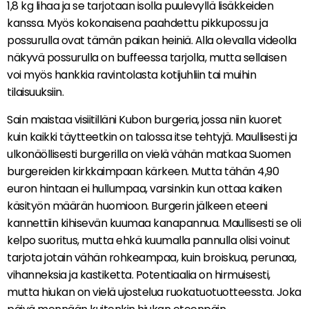
1,8 kg lihaa ja se tarjotaan isolla puulevyllä lisäkkeiden
kanssa. Myös kokonaisena paahdettu pikkupossu ja
possurulla ovat tämän paikan heiniä. Alla olevalla videolla
näkyvä possurulla on buffeessa tarjolla, mutta sellaisen
voi myös hankkia ravintolasta kotijuhliin tai muihin
tilaisuuksiin.
Sain maistaa visiitilläni Kubon burgeria, jossa niin kuoret
kuin kaikki täytteetkin on talossa itse tehtyjä. Maullisesti ja
ulkonäöllisesti burgerilla on vielä vähän matkaa Suomen
burgereiden kirkkaimpaan kärkeen. Mutta tähän 4,90
euron hintaan ei hullumpaa, varsinkin kun ottaa kaiken
käsityön määrän huomioon. Burgerin jälkeen eteeni
kannettiin kihisevän kuumaa kanapannua. Maullisesti se oli
kelpo suoritus, mutta ehkä kuumalla pannulla olisi voinut
tarjota jotain vähän rohkeampaa, kuin broiskua, perunaa,
vihanneksia ja kastiketta. Potentiaalia on hirmuisesti,
mutta hiukan on vielä ujostelua ruokatuotuotteessta. Joka