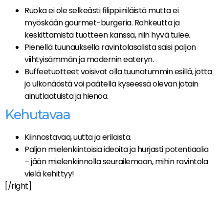
Ruoka ei ole selkeästi filippiiniläistä mutta ei
myöskään gourmet-burgeria. Rohkeutta ja
keskittämistä tuotteen kanssa, niin hyvä tulee.
Pienellä tuunauksella ravintolasalista saisi paljon
viihtyisämmän ja modernin eateryn.
Buffeetuotteet voisivat olla tuunatummin esillä, jotta
jo ulkonäöstä voi päätellä kyseessä olevan jotain
ainutlaatuista ja hienoa.
Kehutavaa
Kiinnostavaa, uutta ja erilaista.
Paljon mielenkiintoisia ideoita ja hurjasti potentiaalia
– jään mielenkiinnolla seurailemaan, mihin ravintola
vielä kehittyy!
[/right]