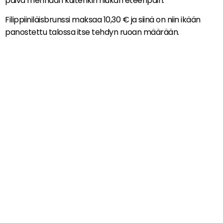
päivä mennään kuitenkin hiukan eteenpäin.
Filippiiniläisbrunssi maksaa 10,30 € ja siinä on niin ikään
panostettu talossa itse tehdyn ruoan määrään.