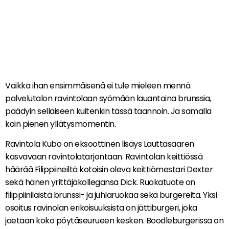
Vaikka ihan ensimmäisenä ei tule mieleen mennä
palvelutalon ravintolaan syömään lauantaina brunssia,
päädyin sellaiseen kuitenkin tässä taannoin. Ja samalla
koin pienen yllätysmomentin.
Ravintola Kubo on eksoottinen lisäys Lauttasaaren
kasvavaan ravintolatarjontaan. Ravintolan keittiössä
häärää Filippiineiltä kotoisin oleva keittiömestari Dexter
sekä hänen yrittäjäkollegansa Dick. Ruokatuote on
filippiiniläistä brunssi- ja juhlaruokaa sekä burgereita. Yksi
osoitus ravinolan erikoisuuksista on jättiburgeri, joka
jaetaan koko pöytäseurueen kesken. Boodleburgerissa on