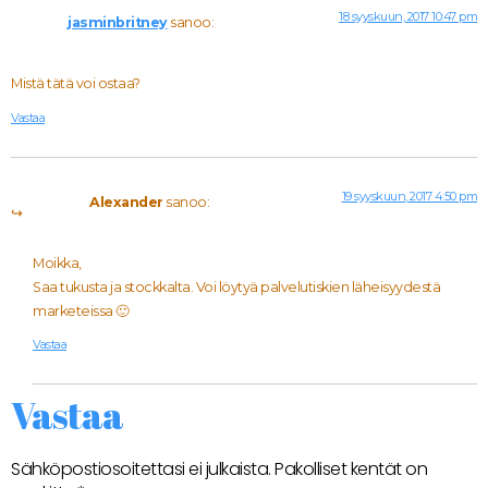
18 syyskuun, 2017 10:47 pm
jasminbritney
sanoo:
Mistä tätä voi ostaa?
Vastaa
19 syyskuun, 2017 4:50 pm
Alexander
sanoo:
Moikka,
Saa tukusta ja stockkalta. Voi löytyä palvelutiskien läheisyydestä
marketeissa 🙂
Vastaa
Vastaa
Sähköpostiosoitettasi ei julkaista.
Pakolliset kentät on