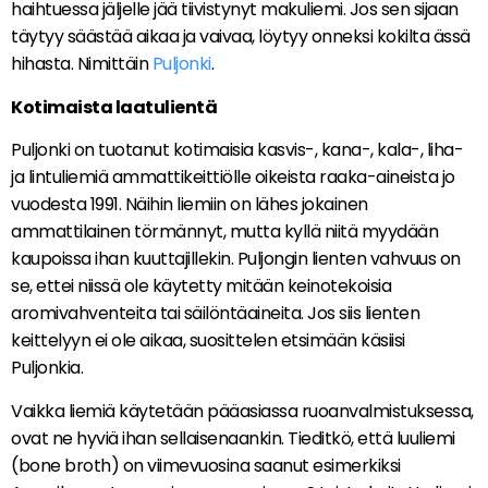
haihtuessa jäljelle jää tiivistynyt makuliemi. Jos sen sijaan
täytyy säästää aikaa ja vaivaa, löytyy onneksi kokilta ässä
hihasta. Nimittäin
Puljonki
.
Kotimaista laatulientä
Puljonki on tuotanut kotimaisia kasvis-, kana-, kala-, liha-
ja lintuliemiä ammattikeittiölle oikeista raaka-aineista jo
vuodesta 1991. Näihin liemiin on lähes jokainen
ammattilainen törmännyt, mutta kyllä niitä myydään
kaupoissa ihan kuuttajillekin. Puljongin lienten vahvuus on
se, ettei niissä ole käytetty mitään keinotekoisia
aromivahventeita tai säilöntäaineita. Jos siis lienten
keittelyyn ei ole aikaa, suosittelen etsimään käsiisi
Puljonkia.
Vaikka liemiä käytetään pääasiassa ruoanvalmistuksessa,
ovat ne hyviä ihan sellaisenaankin. Tieditkö, että luuliemi
(bone broth) on viimevuosina saanut esimerkiksi