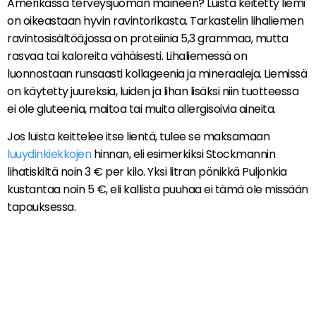
Amerikassa terveysjuoman maineen? Luista keitetty liemi
on oikeastaan hyvin ravintorikasta. Tarkastelin lihaliemen
ravintosisältöä,jossa on proteiinia 5,3 grammaa, mutta
rasvaa tai kaloreita vähäisesti. Lihaliemessä on
luonnostaan runsaasti kollageenia ja mineraaleja. Liemissä
on käytetty juureksia, luiden ja lihan lisäksi niin tuotteessa
ei ole gluteenia, maitoa tai muita allergisoivia aineita.
Jos luista keittelee itse lientä, tulee se maksamaan
luuydinkiekkojen
hinnan, eli esimerkiksi Stockmannin
lihatiskiltä noin 3 € per kilo. Yksi litran pönikkä Puljonkia
kustantaa noin 5 €, eli kallista puuhaa ei tämä ole missään
tapauksessa.