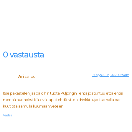
0 vastausta
17 syyskuun, 2017 10:55 am
Ari
sanoo:
Itse pakastelen jääpaloihin tuota Puljongin lientä jos tuntuu että ehtisi
mennä huonoksi. Kätevä tapa tehdä sitten drinkki sujauttamalla pari
kuutiota aamulla kuumaan veteen.
Vastaa