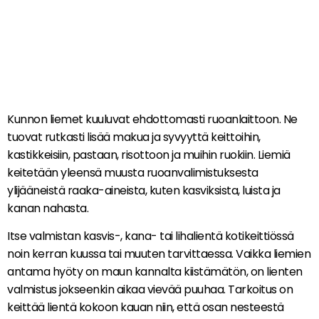
Kunnon liemet kuuluvat ehdottomasti ruoanlaittoon. Ne
tuovat rutkasti lisää makua ja syvyyttä keittoihin,
kastikkeisiin, pastaan, risottoon ja muihin ruokiin. Liemiä
keitetään yleensä muusta ruoanvalimistuksesta
ylijääneistä raaka-aineista, kuten kasviksista, luista ja
kanan nahasta.
Itse valmistan kasvis-, kana- tai lihalientä kotikeittiössä
noin kerran kuussa tai muuten tarvittaessa. Vaikka liemien
antama hyöty on maun kannalta kiistämätön, on lienten
valmistus jokseenkin aikaa vievää puuhaa. Tarkoitus on
keittää lientä kokoon kauan niin, että osan nesteestä