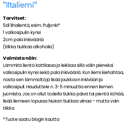
”Iltaliemi”
Tarvitset:
5dl lihalientä, esim. Puljonki*
1 valkosipulin kynsi
2cm pala inkivääriä
(tilkka tiukkaa alkoholia)
Valmista näin:
Lämmitä lientä kattilassa ja leikkaa sillä välin pieneksi
valkosipulin kynsi sekä pala inkivääriä. Kun liemi kiehahtaa,
nosta sen lämmöltä ja lisää joukkoon inkivääri ja
valkosipuli. Hauduttele n. 3-5 minuuttia ennen liemen
juomista. Jos on ollut todella tiukka päivä tai pientä köhää,
lisää liemeen lopussa hiukan tiukkaa viinaa – mutta vain
tilkka.
*Tuote saatu blogin kautta