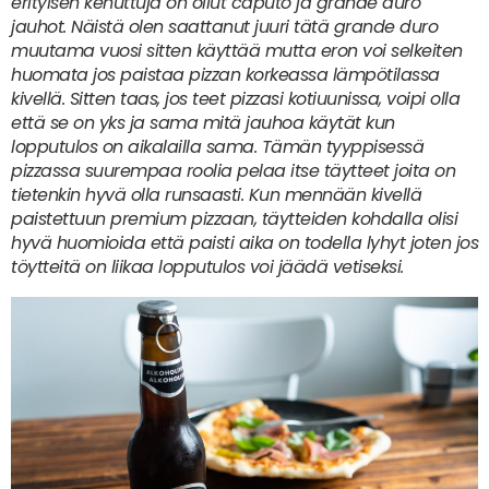
erityisen kehuttuja on ollut caputo ja grande duro
jauhot. Näistä olen saattanut juuri tätä grande duro
muutama vuosi sitten käyttää mutta eron voi selkeiten
huomata jos paistaa pizzan korkeassa lämpötilassa
kivellä. Sitten taas, jos teet pizzasi kotiuunissa, voipi olla
että se on yks ja sama mitä jauhoa käytät kun
lopputulos on aikalailla sama. Tämän tyyppisessä
pizzassa suurempaa roolia pelaa itse täytteet joita on
tietenkin hyvä olla runsaasti. Kun mennään kivellä
paistettuun premium pizzaan, täytteiden kohdalla olisi
hyvä huomioida että paisti aika on todella lyhyt joten jos
töytteitä on liikaa lopputulos voi jäädä vetiseksi.